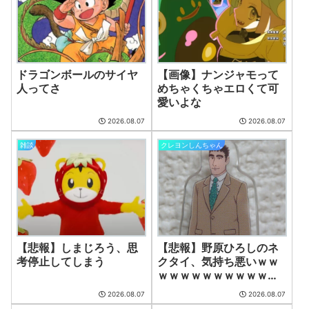
『クロノ・トリガー』これすごく良いゲームじゃない？
(7/30 22:11)
【艦これ】時津風ちゃんの誘い方 他
(7/30 22:01)
Powered by livedoor 相互RSS
ドラゴンボールのサイヤ
【画像】ナンジャモって
人ってさ
めちゃくちゃエロくて可
愛いよな
2026.08.07
2026.08.07
雑談
クレヨンしんちゃん
【悲報】しまじろう、思
【悲報】野原ひろしのネ
考停止してしまう
クタイ、気持ち悪いｗｗ
ｗｗｗｗｗｗｗｗｗｗｗ
ｗｗｗｗｗｗ
2026.08.07
2026.08.07