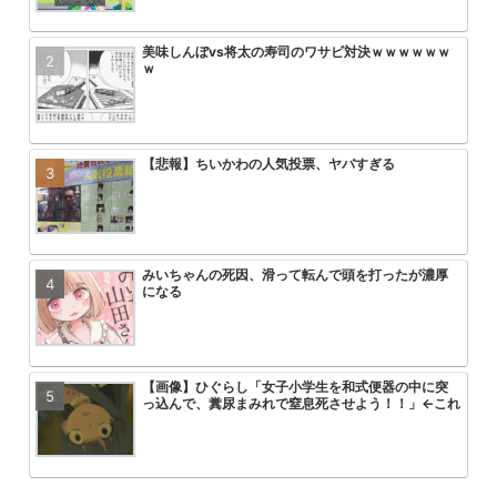
美味しんぼvs将太の寿司のワサビ対決ｗｗｗｗｗｗ
【画像】ひぐらし「女子小学生を和
アニメ無職転生3期が始まるけどこ
【画像】トガちゃんの新作フィギュ
ｗ
っ込んで、糞尿まみれで窒息死させ
を追い抜くけど
クスｗｗｗｗｗｗｗｗｗｗｗｗｗｗ
【悲報】ちいかわの人気投票、ヤバすぎる
美味しんぼvs将太の寿司のワサビ
【画像】「彼岸島」の作者がヤニね
【悲報】ワンパンマン3期の作画お
ｗ
ｗｗｗ
る2倍ヤバい
みいちゃんの死因、滑って転んで頭を打ったが濃厚
【悲報】最近のプリキュアヒロイン
【朗報】ヤニねこ中国で大ヒットｗ
【悲報】ワンピース、適当につけた
になる
ｗｗｗｗｗｗ
る
【画像】ひぐらし「女子小学生を和式便器の中に突
スラダンの海南が全国2位いけたの
フリーレンの世界線の民間魔法で現
速報 フリーレンの丸パクリ作品炎
っ込んで、糞尿まみれで窒息死させよう！！」←これ
やが
いなと思うもの