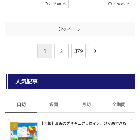
2026.08.06
2026.08.06
次のページ
次
1
2
379
へ
人気記事
日間
週間
月間
全期間
【悲報】最近のプリキュアヒロイン、頭が悪すぎる
HUNTER×HUNTERのこいつって
みいちゃんと山田さん、次号最終回
大人気エロ漫画「サバエとヤッたら
ん？
回を迎える