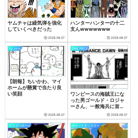
シャニマスのアニメ、なぜか作られない
(8/7 10:05)
最近の漫画出版社、どこの会社もマジでやばいwwwww
(8/7 10:05)
【画像】漫画家・桂正和、最新のパンツ＆お尻のイラスト投稿にネット衝
ヤムチャは繰気弾を強化
ハンターハンターの十二
撃「この質感の出し方」「実写かと思いました」
(8/7 10:04)
していくべきだった
支んwwwwwww
【急募】ぶっちゃけ「日本衰退の‘元凶’」だと思うモノ挙げろwwwwwww
(8/7 10:04)
2026.08.07
2026.08.07
【速報】ホロドリ「さくらみこ/星街すいせい」ガチャにて再びセルラン1
ちいかわ
ONE PIECE
位達成！
(8/7 10:00)
ユニクリ「水着シリーズ ララ・サタリン・デビルーク 」1/4サイズフィギ
ュア
(8/7 10:00)
女子中学生をカッターナイフで脅し性的暴行か 56歳男を逮捕
(8/7 09:25)
【衝撃】プチプチで有名な川上産業、社名を「プチプチ株式会社」に変更
されるｗｗｗｗｗ
【朗報】ちいかわ、マイ
(8/7 09:18)
ホームが懸賞で当たり良
【決算】Switch 2好調、「トモコレわくわく生活」「ぽこ あ ポケモン」の
販売本数は？
(8/7 09:00)
い笑顔
ワンピースの海賊王にな
福田雄一「新ケロロに福田組が出ます！」→爆死 ちいかわの監督「原作
った男ゴールド・ロジャ
に忠実に」→爆売れ
(8/7 08:43)
ーさん、一般海兵に首を
【BLEACH】この人（？）極悪すぎない？
(8/7 08:27)
刎ねられただけで死ぬザ
2026.08.07
2026.08.07
コだった
【ハンターハンター】作中最強だと思います
(8/7 08:27)
【知ってた】『ヤニねこ』、BPOで問題視されるwww
(8/7 07:45)
ドラゴンボール
ポケットモンスター
ONE PIECE実写化キャスト予想！平野紫耀×今田美桜が話題
(7/30 22:21)