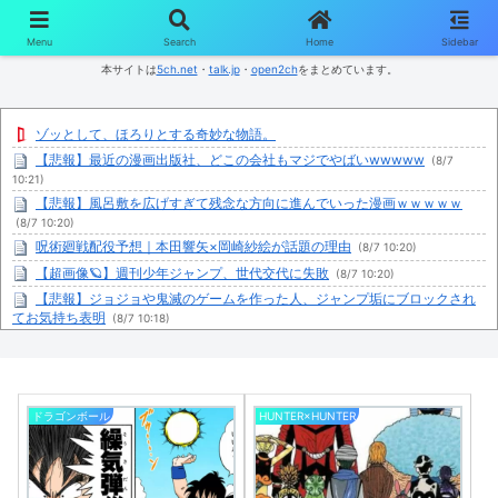
コンテンツへスキップ
Menu
Search
Home
Sidebar
本サイトは
5ch.net
・
talk.jp
・
open2ch
をまとめています。
ゾッとして、ほろりとする奇妙な物語。
【悲報】最近の漫画出版社、どこの会社もマジでやばいwwwww
(8/7
10:21)
【悲報】風呂敷を広げすぎて残念な方向に進んでいった漫画ｗｗｗｗｗ
(8/7 10:20)
呪術廻戦配役予想｜本田響矢×岡崎紗絵が話題の理由
(8/7 10:20)
【超画像🪐】週刊少年ジャンプ、世代交代に失敗
(8/7 10:20)
【悲報】ジョジョや鬼滅のゲームを作った人、ジャンプ垢にブロックされ
てお気持ち表明
(8/7 10:18)
【画像】電車の『ドア横キープマン』、炎上wwwwwwww
(8/7 10:15)
邦キチ、 あの「新劇場版☆ケロロ軍曹」回
(8/7 10:11)
ユニクリ「水着シリーズ 西連寺春菜 ミューズカラーver.」1/4フィギュア
(8/7 10:10)
ドラゴンボール
HUNTER×HUNTER
お前らずっと「今PC買うのは時期が悪い」って言ってないか？
(8/7 10:08)
【朗報】歴代の日本の全漫画TOP10、遂に確定するwwwww
(8/7 10:05)
ヤムチャは繰気弾を強化していくべきだった
(8/7 10:05)