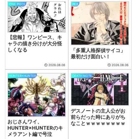
ONE PIECE
雑談
【悲報】ワンピース、キ
ャラの描き分けが大分怪
しくなる
「多重人格探偵サイコ」
最初だけ面白い！
2026.08.06
2026.08.06
HUNTER×HUNTER
DEATH NOTE
デスノートの主人公がお
前らだった時にありがち
おじさんワイ、
なことｗｗｗｗｗｗｗｗ
HUNTER×HUNTERのキ
メラアント編で号泣