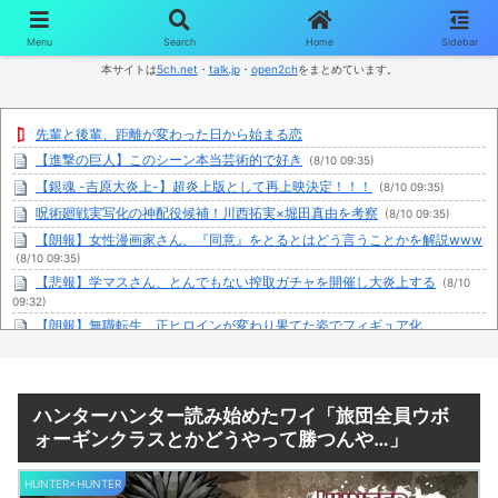
コンテンツへスキップ
Menu
Search
Home
Sidebar
本サイトは
5ch.net
・
talk.jp
・
open2ch
をまとめています。
先輩と後輩、距離が変わった日から始まる恋
【進撃の巨人】このシーン本当芸術的で好き
(8/10 09:35)
【銀魂 -吉原大炎上-】超炎上版として再上映決定！！！
(8/10 09:35)
呪術廻戦実写化の神配役候補！川西拓実×堀田真由を考察
(8/10 09:35)
【朗報】女性漫画家さん、『同意』をとるとはどう言うことかを解説www
(8/10 09:35)
【悲報】学マスさん、とんでもない搾取ガチャを開催し大炎上する
(8/10
09:32)
【朗報】無職転生、正ヒロインが変わり果てた姿でフィギュア化
wwwwwwwwwwww
(8/10 09:29)
これだけは絶対手放さないだろうな、という漫画
(8/10 09:27)
オタクに優しいギャル「あっそれプリキュアのｴﾛ同人誌じゃんww♡」
ハンターハンター読み始めたワイ「旅団全員ウボ
(8/10 09:25)
ォーギンクラスとかどうやって勝つんや…」
【画像あり】オタクくん、女の服の構造がわからず全世界に恥を晒してし
まうw
(8/10 09:25)
声優の立木文彦・津田健次郎・関智一・野島健児が『踊る大捜査線』新作
HUNTER×HUNTER