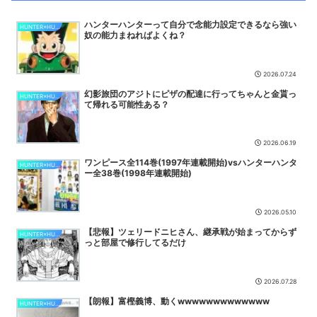
【悲報】映画『ブルーロック』さん、大コケに。女性ファンが殺到す
ハンターハンターって自分で念能力設定できるなら強い
るんじゃなかったの？
NEW
HUNTER×HUNTER
奴の能力まねればよくね？
【話題】リリスは水着で弱体化確定だろおまけに全体宝具になりそ
う・・・
NEW
2026.07.24
相楽左之助、「何故か滅茶苦茶タフ」以外強みがない
NEW
幻影旅団のアジトにピザの配達に行ってちゃんと金貰っ
HUNTER×HUNTER
【デレマス】夢見りあむさん、また白血病の克服が海外でバズる
て帰れる可能性ある？
NEW
鬼滅作者「鱗滝式呼吸術にしたい..」編集「絶対売れない。水の呼吸
2026.06.19
にしましょう」
NEW
ワンピース全114巻(1997年連載開始)vsハンターハンタ
【ちいかわ】不穏なくらいモモンガ回が続く……
NEW
HUNTER×HUNTER
ー全38巻(1998年連載開始)
【画像】X民「職場のお姉さんが口からネットミーム出てきて好感持
てる」←10万いいねwwxwxwwwww
NEW
2026.05.10
【原神】オデット・アルレッキーノガチャの星4はリネット、スクロ
ース、アリョーシャ！
NEW
【悲報】ツェリードニヒさん、継承戦が始まってからず
HUNTER×HUNTER
っと部屋で修行してるだけ
【原神】オデットの武器は何持たせるか悩んでる。
NEW
【悲報】大物アニメ監督たち「鬼滅の刃があんなにヒットした理由が
2026.07.28
本当に分からない…」
NEW
【朗報】富樫義博、動くwwwwwwwwwwwww
HUNTER×HUNTER