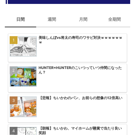
日間
週間
月間
全期間
美味しんぼvs将太の寿司のワサビ対決ｗｗｗｗｗｗ
【悲報】最近のプリキュアヒロイン
みいちゃんと山田さん、次号最終回
大人気エロ漫画「サバエとヤッたら
ｗ
回を迎える
HUNTER×HUNTERのこいつっていつ仲間になった
【悲報】アーニャ・フォージャーち
HUNTER×HUNTERのこいつって
【画像】トガちゃんの新作フィギュ
ん？
まう
ん？
クスｗｗｗｗｗｗｗｗｗｗｗｗｗｗ
【悲報】ちいかわのパン、お前らの想像の12倍高い
HUNTER×HUNTERのこいつって
【画像】「彼岸島」の作者がヤニね
【悲報】ワンパンマン3期の作画お
ん？
ｗｗｗ
る2倍ヤバい
【朗報】ちいかわ、マイホームが懸賞で当たり良い
美味しんぼvs将太の寿司のワサビ
【朗報】ヤニねこ中国で大ヒットｗ
【悲報】ワンピース、適当につけた
笑顔
ｗ
ｗｗｗｗｗｗ
る