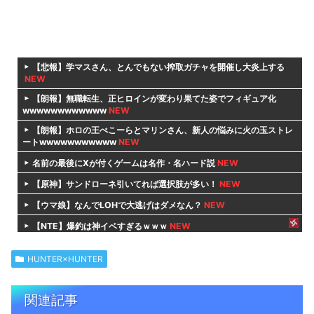
【悲報】学マスさん、とんでもない搾取ガチャを開催し大炎上する
NEW
【朗報】無職転生、正ヒロインが変わり果てた姿でフィギュア化
wwwwwwwwwwww
NEW
【朗報】ホロの王ぺこーらとマリンさん、新人の悩みに火の玉ストレ
ートwwwwwwwwwww
NEW
名前の最後にXが付くゲームは名作・名ハード説
NEW
【原神】サンドローネ引いてれば選択肢が多い！
NEW
【ウマ娘】なんでLOHで大逃げはダメなん？
NEW
【NTE】爆釣は神イベすぎるｗｗｗ
NEW
【朗報】水魔法「回復魔法使えます」風「癒しの風使えます」炎
「あ、あうぁ……」←コイツｗｗｗ
NEW
HUNTER×HUNTER
女の子のパンティの種類、想像以上に多すぎる！！！！ どれが一番
人気なんや？
NEW
関連記事
【ウマ娘】これが主君に甘やかされる女騎士の姿です
NEW