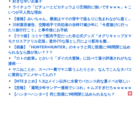
好きな辛いお菓子
ライチュウ「ピチューとピカチュウより圧倒的に強いですｗｗｗ」←こ
いつが不人気な理由
【速報】みいちゃん、最後はママの背中で温もりに包まれながら逝く…
川村葉音被告、交際相手で共犯者の当時17歳少年に「今度遊びに行っ
たり旅行行こう」と事件後にお手紙
【ウマ娘】コミケで配布予定だった非公式グッズ「オグリキャップタマ
モクロスアクリル定規」意外(?)な落とし穴により配布を撤...
【画像】「HUNTER×HUNTER」のキャラと同じ部屋に1時間閉じ込め
られるなら誰が良い？？？
『ロトの紋章』とかいう「ダイの大冒険」に比べて過小評価されがちな
漫画･･･
ヤニねことか、スーパー裏でヤニ吸うふたりとか、なんでこんなタバコ
に寛容なアニメやってんの？
【NTEまとめ】1.3はメイン以外に水着でバカンス的な夏イベが欲しい
【悲報】「週間少年サンデー漫画でシコれ」←ムズすぎだろｗｗｗｗｗ
【ハンターハンター】同じ部屋に1時間閉じ込められるなら？
アメリカ「ヤニねこは黒人をネコ娘にして黒人差別を描いた社会派アニ
メだ」
ゲーム開発者「強い装備はダサくしなきゃ…（使命感）」←これ
膳場貴子「非常に厳しい」外国人の永住許可厳格化政府方針に「ヘイト
がより進む方向になると…」
【学マス】ラプラス・ダークネスさんが栃木県とコラボしてTwitter民
ブチギレ！批判コメント一色でトルソー有利、謝罪チャ...