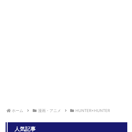
【NTEまとめ】オークションは無駄に価格をつり上げて最後に降りる
のが楽しい
NY沖に核廃棄物で突然変異した可能性のある巨大ザメ「シャークジ
ラ」 捕獲作戦を開始
【原神】原神始めてみたんだけどアリョーシャってすぐ手に入る？
【悲報】ゼンゼロ2周年Anniversary 学マス2に敗けてセルラン3位
へ…
【原神】どのキャラに惹かれて原神始めた？
【画像】週刊少年マガジン、限界突破
「IDOL WORLD SUPER FESTIVAL 2026」DAY3告知内容 限定マコ
ト（水着）サツキ（水着）イブキ...
【金色のガッシュ】強さ議論で修行後ガッシュがゼオンに並んだ、超え
てたって意見に納得いかないんだけど
ホーム
漫画・アニメ
HUNTER×HUNTER
人気記事