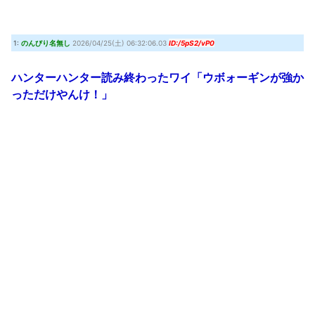
『クロノ・トリガー』これすごく良いゲームじゃない？
(7/30 22:11)
【艦これ】時津風ちゃんの誘い方 他
(7/30 22:01)
1:
のんびり名無し
2026/04/25(土) 06:32:06.03
ID:/5pS2/vP0
Powered by livedoor 相互RSS
ハンターハンター読み終わったワイ「ウボォーギンが強か
っただけやんけ！」