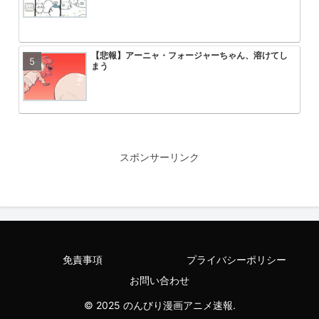
【悲報】アーニャ・フォージャーちゃん、溶けてし
【画像】ひぐらし「女子小学生を和
ONE PIECE 懸賞金５億超えが３
速報 フリーレンの丸パクリ作品炎
まう
っ込んで、糞尿まみれで窒息死させ
よ
【悲報】最近のプリキュアヒロイン、頭が悪すぎる
【朗報】ちいかわ、マイホームが懸
【画像】ひぐらし「女子小学生を和
エヴァ旧劇のアスカが弐号機の中で
笑顔
っ込んで、糞尿まみれで窒息死させ
るシーン、えっちすぎるwwwww
スポンサーリンク
【悲報】ライザの太もも、いくらなんでも太すぎる
【悲報】ライザの太もも、いくらな
【悲報】しんのすけ、ボイスロイド
【速報】ブラック・マジシャン・ガ
ｗｗｗｗｗｗｗｗｗｗｗｗｗｗｗｗ
ｗｗｗｗｗｗｗｗｗｗｗｗｗｗｗｗ
日部を乗っ取られる
制されるｗｗｗｗｗｗｗｗｗｗｗｗ
免責事項
プライバシーポリシー
【画像】ひぐらし「女子小学生を和式便器の中に突
昔ジャンプに鎧来た女が戦うエロめ
キングダム原先生「ドラゴンボール
【悲報】なろう作家さん、コミック
お問い合わせ
っ込んで、糞尿まみれで窒息死させよう！！」←これ
な？
ていただき感激です！」
たのに絵師ガチャで大外れを引いて
© 2025 のんびり漫画アニメ速報.