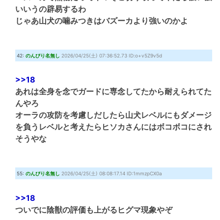
いいうの辟易するわ
じゃあ山犬の噛みつきはバズーカより強いのかよ
42:
のんびり名無し
2026/04/25(土) 07:36:52.73 ID:o+v5Z9v5d
>>18
あれは全身を念でガードに専念してたから耐えられてた
んやろ
オーラの攻防を考慮しだしたら山犬レベルにもダメージ
を負うレベルと考えたらヒソカさんにはボコボコにされ
そうやな
55:
のんびり名無し
2026/04/25(土) 08:08:17.14 ID:1mmzpCX0a
>>18
ついでに陰獣の評価も上がるヒグマ現象やぞ