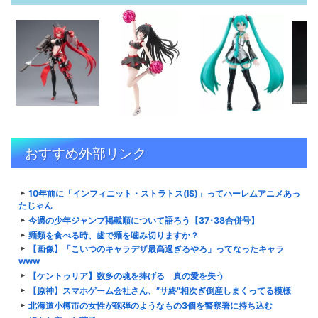
おすすめ外部リンク
10年前に「インフィニット・ストラトス(IS)」ってハーレムアニメあっ
たじゃん
今週の少年ジャンプ掲載順について語ろう【37･38合併号】
麺類を食べる時、歯で麺を噛み切りますか？
【画像】「こいつのキャラデザ最高過ぎるやろ」ってなったキャラ
www
【ケントゥリア】数多の魂を捧げる 真の愛を失う
【原神】スマホゲーム会社さん、”サ終”相次ぎ倒産しまくってる模様
北海道小樽市の女性が砲弾のようなもの3個を警察署に持ち込む