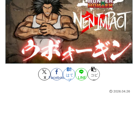
に出演 警察庁の最高幹部役で“円卓”に集結
(8/10 09:25)
【悲報】ワイ、徹夜で同人ｴﾛｹﾞをやったけど満足できず
(8/10 09:24)
世間に影響を与えた各スポーツ漫画の金字塔、決まる
(8/10 09:07)
【シャニマス】高山「一言二言喋らせるだけの有償1500ガチャやるぞ～！
キャスティングコレクション連動「テーマボイス称号」付きガシャ～あまえん
ぼ彼女役～を開始いたしました！」
(8/10 09:00)
呪術廻戦実写化の神配役候補！川西拓実×堀田真由を考察
(8/10 09:00)
【朗報】愛知県最強のスーパー、満場一致で決まる
(8/10 08:59)
高市「81年前の今日、長崎の地に投下された1発の原子爆弾」カバロフ「酷
いね誰が落としたんだよ」
(8/10 08:57)
秋田県幹部職員、タバコを吸いながらバスローブでオンライン報道対応
背景には🏩のような壁紙
(8/10 08:51)
はて
コピ
【進撃の巨人】このシーン本当芸術的で好き
(8/10 08:40)
X
Facebook
LINE
ブ
ー
【タフ 第二章】タフくんVS哀しみのラン
(8/10 08:17)
【大炎上】学マス民さん、ちょっとしたスキルスキンカードのために復刻
2026.04.26
の復刻の型落ちに300連天井してしまう…
(8/10 08:00)
最近のきらら漫画、オナニーシーンがあったりと下品すぎる
(8/10 07:47)
等身大胸像フィギュア「『ゼロの使い魔』ルイズ 495,000円
(8/10 07:47)
【朗報】地球がまわっている理由、明らかになる
(8/10 07:39)
鬼滅作者「鱗滝式呼吸術にしたい..」編集「絶対売れない。水の呼吸にしま
しょう」
(8/10 07:00)
ONE PIECE実写化キャスト予想！平野紫耀×今田美桜が話題
(7/30 22:21)