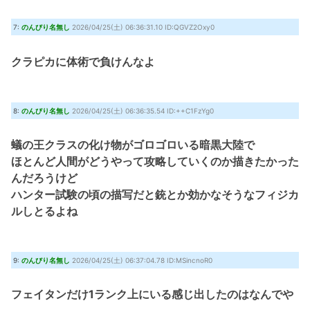
7:
のんびり名無し
2026/04/25(土) 06:36:31.10 ID:QGVZ2Oxy0
クラピカに体術で負けんなよ
8:
のんびり名無し
2026/04/25(土) 06:36:35.54 ID:++C1FzYg0
蟻の王クラスの化け物がゴロゴロいる暗黒大陸で
ほとんど人間がどうやって攻略していくのか描きたかった
んだろうけど
ハンター試験の頃の描写だと銃とか効かなそうなフィジカ
ルしとるよね
9:
のんびり名無し
2026/04/25(土) 06:37:04.78 ID:MSincnoR0
フェイタンだけ1ランク上にいる感じ出したのはなんでや