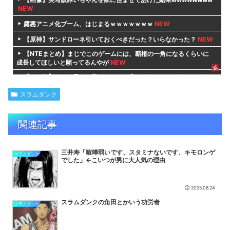
NEW
露悪アニメ化ブーム、はじまるｗｗｗｗｗｗｗ
NEW
【原神】サンドローネ引いておくべきだった？いらなかった？
NEW
【NTEまとめ】まじでこのゲームには、覇権の一角になるくらいに
成長してほしいと願ってるんやが
NEW
【ウマ娘】よーく見ると実はホラー…「ライトハローとイチャつくス
ティルトレ漫画」
NEW
スラムダンク
『マリオカートワールド』はどうすればよかったのか…
NEW
【衝撃】ショートスリーパー「寝たほうがいいよ」の一言にブチギレ
関連記事
ｗｗｗｗｗ(※動画あり)
NEW
【悲報】ショートスリーパー日本代表、とんでもない量の誹謗中傷が
届いて泣き出す
NEW
三井寿「喧嘩弱いです、スタミナないです、キモロンゲ
スラムダンク
でした」←こいつが男に大人気の理由
【ウマ娘】ハングル版はマメちんの時期か
NEW
悟空「四身の拳は四人に分かれるから戦闘力も1/4になる」天津飯
「参ったぜ。見抜かれてたとは」
NEW
2025.08.24
【悲報】アニメ主題歌を担当しただけのVtuber、叩かれまくってし
スラムダンクの角田とかいう功労者
スラムダンク
まう
NEW
【真相解明】ミリオンライブがライブ円盤販売を辞めた理由、アソビ