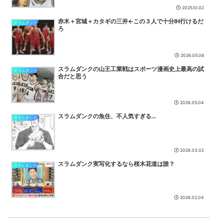
ストアのせいだった
NEW
2025.10.02
【原神】ワタシはやり遂げました。【1日で夏イベ攻略】
NEW
赤木＋宮城＋カタギの三井←この３人で十分IH行けるだ
スラムダンク
ろ
【動画】甲子園の女性審判、大誤審で炎上
NEW
【悲報】プロゲーマーさん、加藤純一信者を怒らせてしまった結果、
好き嫌い5位にwwwwwwww
NEW
2026.05.08
【悲報】スマホゲーム会社さん、”サ終”相次ぎ倒産しまくってる模様
スラムダンクの山王工業戦はスポーツ漫画史上最高の試
スラムダンク
NEW
合だと思う
【画像】キングダムの河了貂、「あったけぇ壁」に引き続き更に味方
をぶっ殺す作戦を実行する
NEW
2026.05.04
映画ちいかわ、声優インタビューが公開される
NEW
スラムダンクの魚住、不人気すぎる…
スラムダンク
2026.03.02
スラムダンク実写化するなら桜木花道は誰？
スラムダンク
2026.02.04