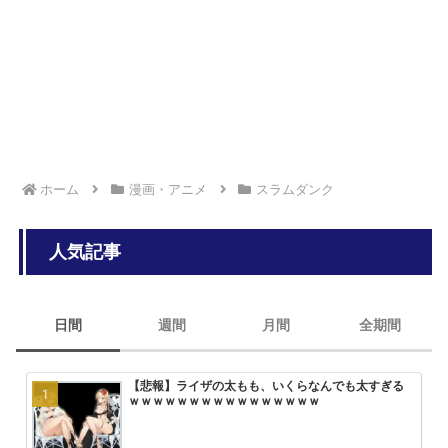
ホーム
漫画・アニメ
スラムダンク
人気記事
日間
週間
月間
全期間
【悲報】ライザの太もも、いくらなんでも太すぎる
【画像】ひぐらし「女子小学生を和
みいちゃんと山田さん、次号最終回
大人気エロ漫画「サバエとヤッたら
ｗｗｗｗｗｗｗｗｗｗｗｗｗｗｗｗ
っ込んで、糞尿まみれで窒息死させ
回を迎える