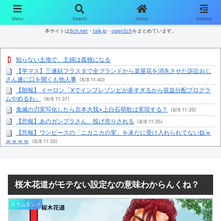
コンテンツへスキップ
Menu
Search
Home
Sidebar
本サイトは
5ch.net
・
talk.jp
・
open2ch
をまとめています。
知らない土地で、主婦は孤独になる
【学マス】三連結フラスタで全ブランドから楽屋花を消失させた訴訟おじ
さん遂に口を開くも他人事
(8/8 11:40)
【朗報】 イーロン「Xでインプレゾンビが多すぎるから収益分配プログラ
ムやめるわ」
(8/8 11:37)
鬼滅の刃実写化したら京本大我×上白石萌歌は実現する？
(8/8 11:35)
【悲報】あのガンプラさん、投げ売りされる
(8/8 11:35)
【悲報】ワンピースの「ニカニカの実」を未だに受け入れられてない奴ｗ
ｗｗｗｗ
(8/8 11:35)
【速報】ひろゆき、離婚wwwwww
(8/8 11:34)
【画像】熊本「はーい、被災者の人はこの、『ドラゴンボールの家』みた
いな奴の中で過ごしてねー」
(8/8 11:31)
【画像】ボーイッシュメスガキ、男湯に侵入してバレてしまうwwww
桜木花道がモテない設定なの意味わからんくね？
(8/8
11:25)
🤖「最初にステータスを10ポイント割り振ってください」 天才ワイ「った
スラムダンク
く…ｗ」
(8/8 11:25)
【悲報】ワンピースの「ニカニカの実」を未だに受け入れられてない奴ｗ