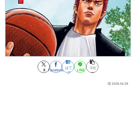
ｗｗｗｗ
(8/8 11:24)
甲子園の女性審判さん、早速甲子園で盛大にやらかすｗｗｗｗｗｗ
(8/8
11:24)
ジャンプが最も売れた1995年新年3・4合併号に載ってる作品リストｗｗｗ
ｗｗ
(8/8 11:20)
【衝撃】先日ワイに｢殺すぞ｣と言った上司、｢胃が痛い｣とか言い出すｗｗ
ｗｗｗ
(8/8 11:18)
今猛烈に〇〇に行きたい人集合
(8/8 11:18)
円安でも海外に行きたい
(8/8 11:18)
ショートスリーパー堀さん、とんでもない量の誹謗中傷が届いて号泣す
る…
(8/8 11:05)
はて
コピ
X
Facebook
LINE
ブ
ー
【悲報】学マスPさん繰り返されるランダムグッズで疲弊してしまう
(8/8
11:00)
2026.04.29
『呪術廻戦』伏黒恵を徹底解説！名台詞・十種影法術・担当声優までプロ
フィール総まとめ
(8/8 11:00)
ワンダンス作者「手描きアニメに挑戦してみました」
(8/8 10:39)
「マーベル闘魂」のデッドプール、好き放題やっている
(8/8 09:50)
トリコ読み直してるとやっぱこの辺りが一番熱いな
(8/8 09:15)
ヤニだのみいだのあるけどこれが最低ラインだったよね
(8/8 09:15)
【聖闘士星矢】黄金聖闘士って蟹座ばかりネタにされますが牡牛座も大概
ですよねｗｗｗ
(8/8 08:57)