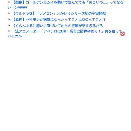
【画像】ゴールデンカムイを勢いで読んでても「何こいつ…」ってなる
シーンwww
【ウルトラQ】「ナメゴン」とかいうシリーズ初の宇宙怪獣
【原神】パイモンが病気になったってことは○○ってこと⁉
【ぐらんぶる】想いに気づいてからの行動が早すぎるだろ
一流アニメーター「アベテロはOK！高市は防弾やめろ！」何を狙って
いるのか
劇場版『僕の心のヤバイやつ』のBlu-rayが予約開始！2026年11月18
日発売
『ドラゴンボール』最近気付いたけどベジータ一家全員野菜の名前なん
だな…
『機動警察パトレイバー』ファントムってヤバくね？
【ウマ娘】まもなくスティルインラブが実装されて1年になりますが心
の傷は癒ましたか？
【悲報】みい山の作者さん、どうしても自身とダイアナとは別人として
扱ってほしい模様
武豊シリーズ、完成していたの……！？武豊はやはり量産されていた！
少年ジャンプのグッズを大量注文しキャンセル繰り返した女(32)を逮
捕 総額43億円
【衝撃】職場の後輩に「歯石えぐいっすねw」って言われた結果ｗｗｗ
ｗｗ
松村北斗と山田杏奈が出演？WIND BREAKER配役考察
綾辻行人さん、京極先生にヤニねこを勧めてしまう
萩尾望都先生がコミティア157にサークル初参加へ！