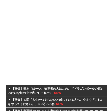
【画像】熊本「はーい、被災者の人はこの、『ドラゴンボールの家』
みたいな奴の中で過ごしてねー」
NEW
【画像】Ｘ民「人生がつまらないと感じている人へ。今すぐ『これ』
をやってください。」6.9万いいね
NEW
【画像】実写版みいちゃんを家に住ませてあげた結果wwwwwwww