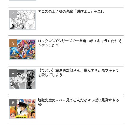
テニスの王子様の先輩「滅びよ…」←これ
美味しんぼvs将太の寿司のワサビ
アニメ無職転生3期が始まるけどこ
【画像】トガちゃんの新作フィギュ
ｗ
を追い抜くけど
クスｗｗｗｗｗｗｗｗｗｗｗｗｗｗ
ロックマンXシリーズで一番弱いボスキャラ←だれそ
【悲報】最近のプリキュアヒロイン
【画像】「彼岸島」の作者がヤニね
【悲報】ワンパンマン3期の作画お
うぞうした？
ｗｗｗ
る2倍ヤバい
【ひどい】範馬勇次郎さん、挑んできたモブキャラ
HUNTER×HUNTERのこいつって
【朗報】ヤニねこ中国で大ヒットｗ
【悲報】ワンピース、適当につけた
を殺してしまう…
ん？
ｗｗｗｗｗｗ
る
地獄先生ぬ～べ～見てるんだがやっぱり最高すぎる
【悲報】アーニャ・フォージャーち
無職転生第3期が第一話からいきな
速報 フリーレンの丸パクリ作品炎
😭
まう
コにして失禁させるシーンを流した
悟空「四身の拳は四人に分かれるから戦闘力も1/4に
ゴジータが中〇ししたら悟空とベジ
ONE PIECE 懸賞金５億超えが３
エヴァ旧劇のアスカが弐号機の中で