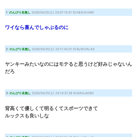
映画ちいかわ、声優インタビューが公開される
(8/8 08:39)
ONE PIECE実写化キャスト予想！平野紫耀×今田美桜が話題
(7/30 22:21)
1:
のんびり名無し
2026/04/25(土) 23:07:15.51 ID:hB3r2rmW0
『クロノ・トリガー』これすごく良いゲームじゃない？
(7/30 22:11)
【艦これ】時津風ちゃんの誘い方 他
(7/30 22:01)
ワイなら喜んでしゃぶるのに
Powered by livedoor 相互RSS
2:
のんびり名無し
2026/04/25(土) 23:11:43.01 ID:By9CVALA0
ヤンキーみたいなのにはモテると思うけど好みじゃないん
だろ
3:
のんびり名無し
2026/04/25(土) 23:14:37.28 ID:BAfIu4OB0
背高くて優しくて明るくてスポーツできて
ルックスも良いしな