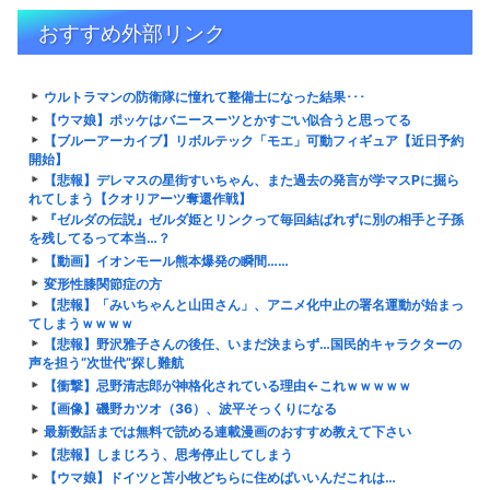
おすすめ外部リンク
ウルトラマンの防衛隊に憧れて整備士になった結果･･･
【ウマ娘】ポッケはバニースーツとかすごい似合うと思ってる
【ブルーアーカイブ】リボルテック「モエ」可動フィギュア【近日予約
開始】
【悲報】デレマスの星街すいちゃん、また過去の発言が学マスPに掘ら
れてしまう【クオリアーツ奪還作戦】
『ゼルダの伝説』ゼルダ姫とリンクって毎回結ばれずに別の相手と子孫
を残してるって本当…？
【動画】イオンモール熊本爆発の瞬間……
変形性膝関節症の方
【悲報】「みいちゃんと山田さん」、アニメ化中止の署名運動が始まっ
てしまうｗｗｗｗ
【悲報】野沢雅子さんの後任、いまだ決まらず…国民的キャラクターの
声を担う“次世代”探し難航
【衝撃】忌野清志郎が神格化されている理由←これｗｗｗｗｗ
【画像】磯野カツオ（36）、波平そっくりになる
最新数話までは無料で読める連載漫画のおすすめ教えて下さい
【悲報】しまじろう、思考停止してしまう
【ウマ娘】ドイツと苫小牧どちらに住めばいいんだこれは…