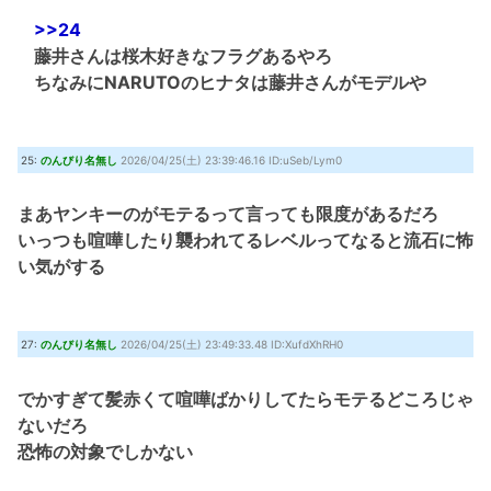
>>24
藤井さんは桜木好きなフラグあるやろ
ちなみにNARUTOのヒナタは藤井さんがモデルや
25:
のんびり名無し
2026/04/25(土) 23:39:46.16 ID:uSeb/Lym0
まあヤンキーのがモテるって言っても限度があるだろ
いっつも喧嘩したり襲われてるレベルってなると流石に怖
い気がする
27:
のんびり名無し
2026/04/25(土) 23:49:33.48 ID:XufdXhRH0
でかすぎて髪赤くて喧嘩ばかりしてたらモテるどころじゃ
ないだろ
恐怖の対象でしかない