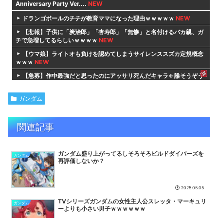
Anniversary Party Ver....
NEW
ドランゴボールのチチが教育ママになった理由ｗｗｗｗｗ
NEW
【悲報】子供に「炭治郎」「杏寿郎」「無惨」と名付けるバカ親、ガ
チで急増してるらしいｗｗｗｗ
NEW
【ウマ娘】ライトオも負けを認めてしまうサイレンススズカ定規概念
ｗｗｗ
NEW
【急募】作中最強だと思ったのにアッサリ死んだキャラ←誰そうぞう
した？
NEW
【画像】有志によって最強の「美少女ゲームランキング」が発
ガンダム
表！!！ あの名作も
NEW
【画像】週刊少年マガジン、限界突破
NEW
関連記事
【驚愕】幽☆遊☆白書（全19巻）←これｗｗｗｗｗｗｗｗｗｗｗｗ
ｗｗｗｗｗ
NEW
ガンダム盛り上がってるしそろそろビルドダイバーズを
『グロウアップショウ ～ひまわりのサーカス団～』6話感想 本当の
ガンダム
再評価しないか？
サーカスとは…
NEW
『幼女戦記 2期』が全く話題にならない理由・・・戦闘が始まるとす
ぐに会議シーンになるキャンセル展開が連続するから
NEW
2025.05.05
逃げ上手の若君 第16話 感想：絶体絶命の若様のピンチに駆けつける
TVシリーズガンダムの女性主人公スレッタ・マーキュリ
ガンダム
信濃仮面！
NEW
ーよりも小さい男子ｗｗｗｗｗｗ