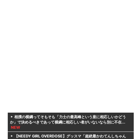
相撲の横綱ってそもそも「力士の最高峰という座に相応しいかどう
か」で決めるべきであって横綱に相応しい者がいないなら別に不在...
NEW
【NEEDY GIRL OVERDOSE】グッスマ「超絶最かわてんしちゃん