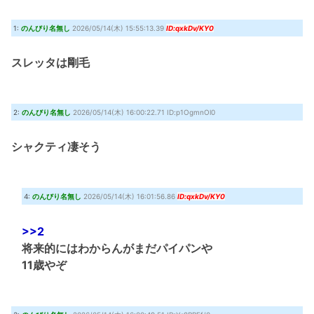
【徹底議論】漫画史上「最大のやらかし展開」って結局なんだと思う？
(8/8 15:39)
1:
のんびり名無し
2026/05/14(木) 15:55:13.39
ID:qxkDv/KY0
ONE PIECE実写化キャスト予想！平野紫耀×今田美桜が話題
(7/30 22:21)
『クロノ・トリガー』これすごく良いゲームじゃない？
(7/30 22:11)
スレッタは剛毛
【艦これ】時津風ちゃんの誘い方 他
(7/30 22:01)
Powered by livedoor 相互RSS
2:
のんびり名無し
2026/05/14(木) 16:00:22.71 ID:p1OgmnOl0
シャクティ凄そう
4:
のんびり名無し
2026/05/14(木) 16:01:56.86
ID:qxkDv/KY0
>>2
将来的にはわからんがまだパイパンや
11歳やぞ