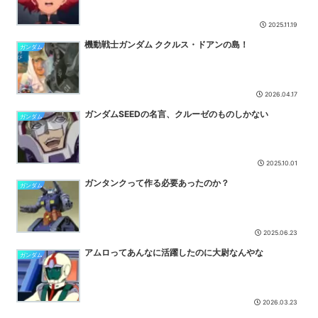
【悲報】 幻影旅団の団長さん、激太りすると全てが台無しになる
NEW
2025.11.19
【悲報】関裕美にちなんだ関広見まつり、AIイラストの使用に、公式
機動戦士ガンダム ククルス・ドアンの島！
ガンダム
イラストの顔を潰して使用したことで途端に炎上。次回開催が...
NEW
【悲報】ワンピース海賊団、サニー号の廊下ですれ違うときにガチで
気まずそうｗｗｗｗ
NEW
2026.04.17
【ゴルゴ13】GマニュアルのGはガイムショウのGです
NEW
ガンダムSEEDの名言、クルーゼのものしかない
ガンダム
IT業界、「未経験者は要らない、経験者はいない」の地獄絵図に
www
NEW
『魔法少女リリカルなのは EXGV』6話感想・・・敵キャラ（マナと
2025.10.01
エイジ）過去話の方が主人公たちの話より面白いという！ ...
NEW
ガンタンクって作る必要あったのか？
【ウマ娘】プリコネ8.5周年直前生放送にて、プリコネ×ウマ娘コラ
ガンダム
ボの開催について告知が！？今秋予定で詳細については後日発...
NEW
【衝撃】ケニアのスイカ、あまりにも薄過ぎるｗｗｗｗｗ
NEW
2025.06.23
アムロってあんなに活躍したのに大尉なんやな
ガンダム
2026.03.23