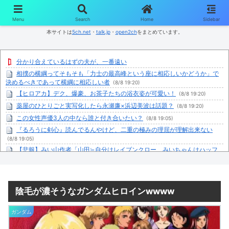
コンテンツへスキップ
Menu
Search
Home
Sidebar
本サイトは
5ch.net
・
talk.jp
・
open2ch
をまとめています。
分かり合えているはずの夫が、一番遠い
相撲の横綱ってそもそも「力士の最高峰という座に相応しいかどうか」で
決めるべきであって横綱に相応しい者
(8/8 19:20)
【ヒロアカ】デク、爆豪、お茶子たちの浴衣姿が可愛い！
(8/8 19:20)
薬屋のひとりごと実写化したら永瀬廉×浜辺美波は話題？
(8/8 19:20)
この女性声優3人の中なら誰と付き合いたい？
(8/8 19:05)
『るろうに剣心』読んでるんやけど、二重の極みの理屈が理解出来ない
(8/8 19:05)
【悲報】みい山作者「山田≒自分はレイブンクロー、みいちゃんはハッフ
ルパフ(特殊学級)」
(8/8 19:04)
実家暮らしの方、洗濯物はどうしてますか？
(8/8 18:39)
騒がれてるけど糞だと思うアニメ
(8/8 18:37)
陰毛が濃そうなガンダムヒロインwwww
グッスマ「超絶最かわてんしちゃん Anniversary Party Ver.」フィギュア
(8/8 18:28)
ガンダム
【人生で】今までボールペン何本なくした？
(8/8 18:26)
あまえんぼうDVDマガジン4 おもらし子猫物語
(8/8 18:26)