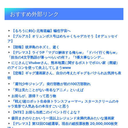
おすすめ外部リンク
【るろうに剣心 北海道編】蝙也宇宙へ
【ブルアカ】オリュンポス号はめちゃくちゃデカそう【オデュッセイ
ア】
【朗報】彼岸島のネズミ、逝く
【デレマス】ライラP「マグロ解体する俺らw」「ドバイ行く俺らw」
「担当の4文字熟語が薄っぺらいの何？」「1番大事なシンデ...
にじさんじVtuberさん、熊本地震に関するポストでボロい家（廃墟）
のアイコンを使って炎上してしまうwww
【悲報】ギャグ漫画家さん、自分の考えたギャグをパクられお気持ち表
明
「週刊少年ジャンプ」 発行部数が初の100万部割れ
「実は見たことがない有名なアニメ」といえば
お前らが、誰得？って思う物
『戦え!超ロボット生命体トランスフォーマー』スタースクリームのキ
ャラ造形で人気あるの本当すごいと思う
【NTE】お前ら当然このイベント行くよな？
森田まさのりとかいう一流以上レジェンド未満代表みたいな漫画家
【デレマス】第12回CG総選挙。現在の総投票枚数 20,000,000枚突