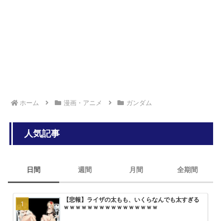
鹿児島市電と車が衝突…運転手は事故後に逃走
【疑問】貧乳好きって本当に存在するの？
【朗報】幽遊白書の戸愚呂弟さん、地獄で最も過酷な冥獄界を選ぶｗｗ
ｗ
ホーム
漫画・アニメ
ガンダム
人気記事
日間
週間
月間
全期間
【悲報】ライザの太もも、いくらなんでも太すぎる
【画像】ひぐらし「女子小学生を和
みいちゃんと山田さん、次号最終回
大人気エロ漫画「サバエとヤッたら
ｗｗｗｗｗｗｗｗｗｗｗｗｗｗｗｗ
っ込んで、糞尿まみれで窒息死させ
回を迎える