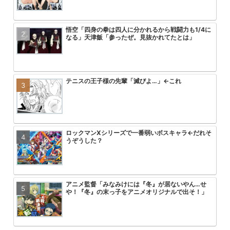
悟空「四身の拳は四人に分かれるから戦闘力も1/4に
美味しんぼvs将太の寿司のワサビ
アニメ無職転生3期が始まるけどこ
【画像】トガちゃんの新作フィギュ
なる」天津飯「参ったぜ。見抜かれてたとは」
ｗ
を追い抜くけど
クスｗｗｗｗｗｗｗｗｗｗｗｗｗｗ
テニスの王子様の先輩「滅びよ…」←これ
【悲報】最近のプリキュアヒロイン
【画像】「彼岸島」の作者がヤニね
【悲報】ワンパンマン3期の作画お
ｗｗｗ
る2倍ヤバい
ロックマンXシリーズで一番弱いボスキャラ←だれそ
HUNTER×HUNTERのこいつって
【朗報】ヤニねこ中国で大ヒットｗ
【悲報】ワンピース、適当につけた
うぞうした？
ん？
ｗｗｗｗｗｗ
る
アニメ監督「みなみけには『冬』が居ないやん…せ
【悲報】アーニャ・フォージャーち
無職転生第3期が第一話からいきな
速報 フリーレンの丸パクリ作品炎
や！『冬』の末っ子をアニメオリジナルで出そ！」
まう
コにして失禁させるシーンを流した