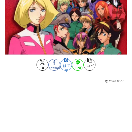
【一人暮らし】家事の頻度と毎日の献立
(8/8 18:18)
【画像】原爆資料館でPTSDになる子供が増加。記憶の継承が危ぶまれる事
態に
(8/8 18:16)
【急募】作中最強だと思ったのにアッサリ死んだキャラ←誰そうぞうし
た？
(8/8 18:13)
【画像】有志によって最強の「美少女ゲームランキング」が発表！!！ あ
の名作も
(8/8 18:10)
相撲の横綱ってそもそも「力士の最高峰という座に相応しいかどうか」で
決めるべきであって横綱に相応しい者がいないなら別に不在でもいいはずだよ
な
(8/8 17:35)
上条当麻…死んだはずでは…
(8/8 17:31)
はて
コピ
X
Facebook
LINE
ドランゴボールのチチが教育ママになった理由ｗｗｗｗｗ
(8/8 17:12)
ブ
ー
【驚愕】幽☆遊☆白書（全19巻）←これｗｗｗｗｗｗｗｗｗｗｗｗｗｗｗ
ｗｗ
(8/8 16:37)
2026.05.16
【悲報】 幻影旅団の団長さん、激太りすると全てが台無しになる
(8/8
16:12)
【悲報】関裕美にちなんだ関広見まつり、AIイラストの使用に、公式イラ
ストの顔を潰して使用したことで途端に炎上。次回開催が危ぶまれてしまう
(8/8 16:07)
【悲報】「トリコ」新作グッズ、小松の顔が別人すぎて炎上www
(8/8
15:59)
【ゴルゴ13】GマニュアルのGはガイムショウのGです
(8/8 15:55)