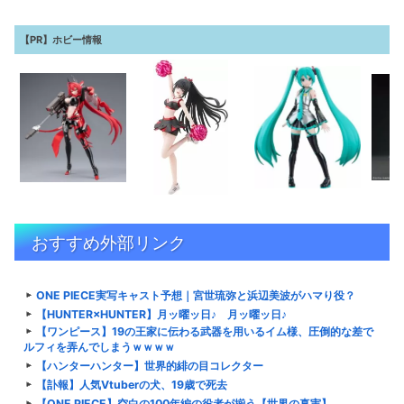
【PR】ホビー情報
おすすめ外部リンク
ONE PIECE実写キャスト予想｜宮世琉弥と浜辺美波がハマり役？
【HUNTER×HUNTER】月ッ曜ッ日♪ 月ッ曜ッ日♪
【ワンピース】19の王家に伝わる武器を用いるイム様、圧倒的な差で
ルフィを弄んでしまうｗｗｗｗ
【ハンターハンター】世界的緋の目コレクター
【訃報】人気Vtuberの犬、19歳で死去
【ONE PIECE】空白の100年編の役者が揃う【世界の真実】