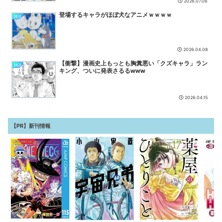
2026.07.06
「The Prisoner」配信開始——新キャラ2人が...
NEW
登場するキャラがほぼ犬なアニメｗｗｗｗ
雑談
2026.04.08
【衝撃】漫画史上もっとも胸糞悪い「クズキャラ」ラン
雑談
キング、ついに発表さるるwww
2026.04.15
【PR】新刊情報