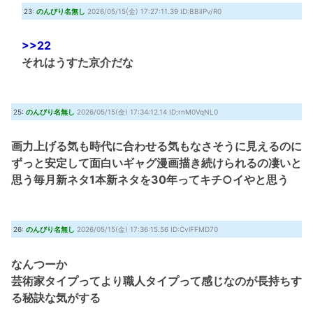
23:
のんびり名無し
2026/05/15(金) 17:27:11.39 ID:BBiIPv/R0
>>22
それはうすた京介だな
25:
のんびり名無し
2026/05/15(金) 17:34:12.14 ID:rnM0VqNL0
画力上げる気も時代に合わせる気もなさそうに見えるのに
ずっと安定して面白いギャグ漫画描き続けられるの凄いと
思う毎月新ネタ1本新ネタを30年ってキチ○イやと思う
26:
のんびり名無し
2026/05/15(金) 17:36:15.56 ID:CvlFFMD70
なんつーか
芸術家タイプってより職人タイプって感じなのが長持ちす
る秘訣な気がする