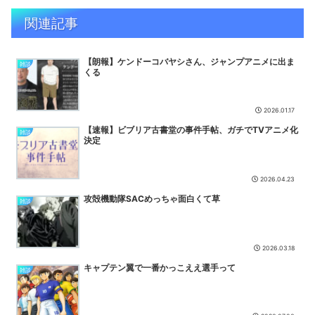
【NTE】全キャラに水着実装されないかな？
NEW
関連記事
今期アニメ最新ランキング『天幕のジャードゥーガル』がガチでトッ
プになる
NEW
【朗報】ケンドーコバヤシさん、ジャンプアニメに出ま
洋服の青山、空調ウェアを発売ｗｗｗｗｗｗ
NEW
雑談
くる
【ポケモン】ナンジャモってめちゃくちゃヱロくて可愛いよな
NEW
ミリオンライブP「デレステ、ここ一年サ終の匂いしかしないけど、
2026.01.17
この間から掲示ポスターを駅に掲示してますね。サ終近くだから...
NEW
【速報】ビブリア古書堂の事件手帖、ガチでTVアニメ化
雑談
決定
メイドインアビスの主題歌がホロライブに決まるも 未だに「Vがーホ
ロがー」と文句言うやつが多すぎる・・・
NEW
2026.04.23
川崎ってどうしようもない街みたいなイメージあったけど
NEW
攻殻機動隊SACめっちゃ面白くて草
雑談
【速報】佐藤二朗さん、突然ツイートｗｗｗｗｗｗｗ
NEW
【GANTZ】最初から面白いんだけどやっぱおっちゃん達出てきてか
ら加速しだすなって…
NEW
2026.03.18
ロックマンXシリーズで一番弱いボスキャラ←だれそうぞうした？
NEW
キャプテン翼で一番かっこええ選手って
雑談
【NTE】残虹の胸元アップで衝撃の事実が判明？！
NEW
『REANIMAL』シーズンパスに含まれる全3章構成のDLC第1弾