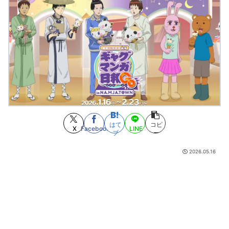
デレマスP「これ撮ってたら後ろのコンカフェ嬢が顔を隠してた」
(8/8
02:00)
非モテ独身で急に人恋しくなった時、どうすればいい？
(8/8 01:58)
迷惑飼い主に困ってる人いますか
(8/8 01:57)
赤信号を自分で判断すると、自分の責任になるから日本人は赤信号に従っ
ているだけだよ？
(8/8 01:52)
ハナバスという漫画www
(8/8 01:41)
忍空があまり評価されてない理由
(8/8 01:36)
スマホゲー業界、「サ終」だらけでオワコン化が進んでしまうｗｗｗｗ
(8/8 01:35)
【衝撃】旅館「この押入れには布団は入ってません」←これｗｗｗｗｗ(※
画像あり)
はて
コピ
(8/8 01:18)
X
Facebook
LINE
ブ
ー
死神の姿で病院の屋上に登り、患者を見つめていた男に罰金刑
(8/8 01:12)
【悲報】ウマ娘コミケ絵師さん、計量法により「オグリキャップタマモク
2026.05.16
ロスアクリル定規」 の配布を撤回
(8/8 01:00)
洋服の青山、空調ウェアを発売ｗｗｗｗｗｗ
(8/8 00:12)
ファン「ドラゴボの連載再開して！」とよたろう「ありがとう伝わりまし
た」
(8/7 23:57)
【GANTZ】最初から面白いんだけどやっぱおっちゃん達出てきてから加速
しだすなって…
(8/7 23:21)
川崎ってどうしようもない街みたいなイメージあったけど
(8/7 23:12)