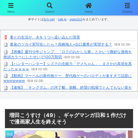
コンテンツへスキップ
Menu
Search
Home
Sidebar
本サイトは
5ch.net
・
talk.jp
・
open2ch
をまとめています。
妻との生活が、夫をうつへ追い込んだ現実
黄泉のツガイ実写化したら？高橋海人×出口夏希が実現する？
(8/8 02:35)
【画像】週刊少年ジャンプ、「ロクのおかしな家」とかいう微妙な漫画を
巻頭カラーにしたせいで100万部切
(8/8 02:35)
【ハンターハンター】シズクの念能力「デメちゃん」、まさかの具現化系
だったｗｗｗｗ
(8/8 02:35)
【動画】マーベルの新作格ゲー、歴代格ゲーのパロディが多すぎて話題に
wwwwwww
(8/8 02:28)
【速報】「キングダム」の河了貂、覚醒。絶望の戦場でとんでもない策を
思いつくｗｗｗｗ
(8/8 02:25)
オタクに優しいギャル「あっそれプリキュアのｴﾛ同人誌じゃんww♡」
(8/8 02:25)
【朗報】マクドナルド、今度のポケモンハッピーセットは転売対策バッチ
増田こうすけ（49）、ギャグマンガ日和１作だけ
リ！！！
(8/8 02:24)
で漫画家人生を終えそう
【速報】佐藤二朗さん、突然ツイートｗｗｗｗｗｗｗ
(8/8 02:16)
【原神】マグロヘッド「サンドローネ確保勢おめでとう～パチパチ」って
雑談
動画出してて草
(8/8 02:02)