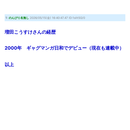
【悲報】集英社、わざわざタフを翻訳し外国に輸出
(8/7 22:57)
ONE PIECE実写化キャスト予想！平野紫耀×今田美桜が話題
(7/30 22:21)
『クロノ・トリガー』これすごく良いゲームじゃない？
(7/30 22:11)
1:
のんびり名無し
2026/05/15(金) 16:40:47.47 ID:1sIIt5G/0
【艦これ】時津風ちゃんの誘い方 他
(7/30 22:01)
増田こうすけさんの経歴
Powered by livedoor 相互RSS
2000年 ギャグマンガ日和でデビュー（現在も連載中）
以上