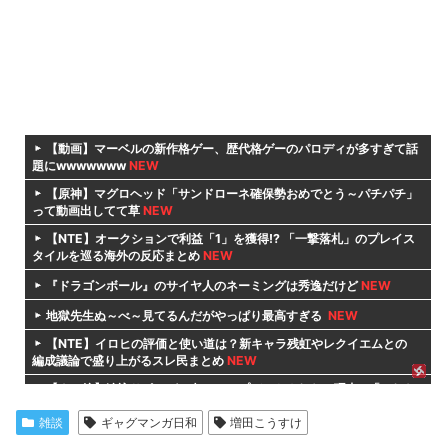
【動画】マーベルの新作格ゲー、歴代格ゲーのパロディが多すぎて話
題にwwwwwww
NEW
【原神】マグロヘッド「サンドローネ確保勢おめでとう～パチパチ」
って動画出してて草
NEW
【NTE】オークションで利益「1」を獲得!? 「一撃落札」のプレイス
タイルを巡る海外の反応まとめ
NEW
『ドラゴンボール』のサイヤ人のネーミングは秀逸だけど
NEW
地獄先生ぬ～べ～見てるんだがやっぱり最高すぎる
NEW
【NTE】イロヒの評価と使い道は？新キャラ残虹やレクイエムとの
編成議論で盛り上がるスレ民まとめ
NEW
【ウマ娘】追込サポカが一向にアップデートされない理由…「これだ
け出さないってことは」
NEW
雑談
ギャグマンガ日和
増田こうすけ
Switch2版『FF14』緊急メンテでロード時間が8秒から6秒に
NEW