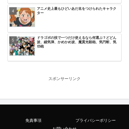
アニメ史上最もひどいあだ名をつけられたキャラク
HUNTER×HUNTERのこいつって
【朗報】ヤニねこ中国で大ヒットｗ
【悲報】ワンピース、適当につけた
ター
ん？
ｗｗｗｗｗｗ
る
ドラゴボの技で一つだけ使えるなら何選ぶ？どどん
【悲報】アーニャ・フォージャーち
無職転生第3期が第一話からいきな
速報 フリーレンの丸パクリ作品炎
波、繰気弾、かめかめ波、魔貫光殺砲、気円斬、気
まう
コにして失禁させるシーンを流した
功砲
ザ・ファーブル、面白くなってきたーー🥺
ゴジータが中〇ししたら悟空とベジ
ONE PIECE 懸賞金５億超えが３
エヴァ旧劇のアスカが弐号機の中で
れるってこと？
よ
るシーン、えっちすぎるwwwww
スポンサーリンク
【訃報】十本刀さんまた一人逝く…（29年ぶり3人目
【悲報】ちいかわの人気投票、ヤバ
ヤニねこ見てると容姿が大抵のこと
【速報】ブラック・マジシャン・ガ
と思った
制されるｗｗｗｗｗｗｗｗｗｗｗｗ
免責事項
プライバシーポリシー
【悲報】クラピカさん、エンペラータイムを長時間
【悲報】ワンピース最新話、ルフィ
HUNTER×HUNTERのこいつって
【悲報】なろう作家さん、コミック
お問い合わせ
やりすぎて寿命が残り少ない
にメッタ刺しにされるが誰にも心配
ん？
たのに絵師ガチャで大外れを引いて