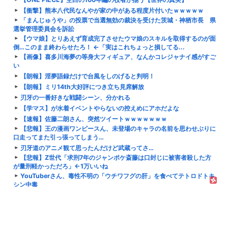
【衝撃】熊本八代民なんやが家の中がある程度片付いたｗｗｗｗｗ
「まんじゅうや」の投票で当選無効の裁決を受けた茨城・神栖市長 県
選挙管理委員会を訴訟
【ウマ娘】とりあえず育成完了させたウマ娘のスキルを取得するのが面
倒…このまま終わらせたろ！ ←「実はこれちょっと損してる...
【画像】喜多川海夢の等身大フィギュア、なんかコレジャナイ感がすご
い
【朗報】淫夢語録だけで台風をしのげると判明！
【朗報】ミリ14th大好評につき立ち見席解放
刃牙の一番好きな戦闘シーン、分かれる
【学マス】が水着イベントやらないの控えめにアホだよな
【速報】佐藤二朗さん、突然ツイートｗｗｗｗｗｗｗ
【悲報】王の漫画ワンピースん、未登場のキャラの名前を思わせぶりに
口走ってまた引っ張ってしまう…
刃牙道のアニメ観て思ったんだけど武蔵ってさ…
【悲報】Z世代「求刑7年のジャンポケ斎藤は口封じに被害者殺した方
が量刑軽かっただろ」←1万いいね
YouTuberさん、毒性不明の「ウチワフグの肝」を食べてテトロドトキ
シン中毒
藤原紀香、舞台「まんが日本昔ばなし劇場」で雪女を熱演 終盤はキャ
スト全員で「にんげんっていいな」歌唱
カードゲーマーってなんであんな臭いの？
【悲報】キルア・ゾルディックさん(11)、通行人と肩がぶつかっただけ