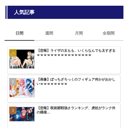
人気記事
日間
週間
月間
全期間
【悲報】ライザの太もも、いくらなんでも太すぎる
【画像】ひぐらし「女子小学生を和
みいちゃんと山田さん、次号最終回
大人気エロ漫画「サバエとヤッたら
ｗｗｗｗｗｗｗｗｗｗｗｗｗｗｗｗ
っ込んで、糞尿まみれで窒息死させ
回を迎える
【画像】ぼっちざろっくのフィギュア何かがおかし
美味しんぼvs将太の寿司のワサビ
アニメ無職転生3期が始まるけどこ
【画像】トガちゃんの新作フィギュ
いｗｗｗｗｗｗｗｗ
ｗ
を追い抜くけど
クスｗｗｗｗｗｗｗｗｗｗｗｗｗｗ
【悲報】呪術廻戦強さランキング、虎杖がランク外
【悲報】最近のプリキュアヒロイン
【画像】「彼岸島」の作者がヤニね
【悲報】ワンパンマン3期の作画お
の模様...
ｗｗｗ
る2倍ヤバい