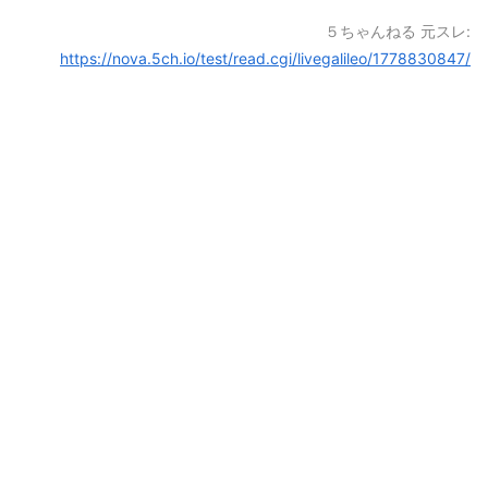
５ちゃんねる 元スレ:
https://nova.5ch.io/test/read.cgi/livegalileo/1778830847/