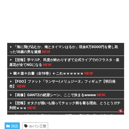
「海に飛び込むか、俺とタイマンはるか」現金6万8000円を脅し取
った18歳の男を逮捕
NEW
【悲報】学マスP、民度が終わりすぎて公式ライブでのフラスタ・楽
屋花が全てNGになる
NEW
幽☆遊☆白書（全19巻）←これｗｗｗｗｗｗ
NEW
【FGO】ファット「ランサー/メリュジーヌ」フィギュア【明日発
売】
NEW
【画像】GANTZの絶望シーン、ここで決まるwwww
NEW
【悲報】オタクが揃いも揃ってチェック柄を着る理由、とうとうガチ
判明ｗｗｗ
NEW
【ウマ娘】純朴な田舎娘がこんな可愛くて露出度の高い水着を着てる
のがいいよね…
NEW
雑談
ルパン三世
【NTE まとめ】新キャラ「残虹」のリーク情報とイベント「オーク