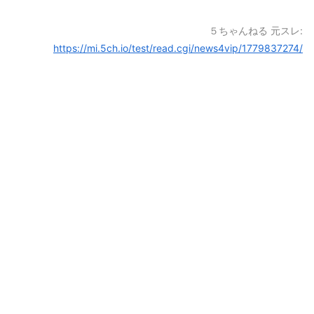
５ちゃんねる 元スレ:
https://mi.5ch.io/test/read.cgi/news4vip/1779837274/