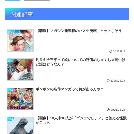
ション」常設化に賛否両論！？
NEW
関連記事
【競馬】凄いんだけど求めていた凄さとは違ったやつ
NEW
【ウマ娘】ライツ博士と夏祭りデート…最高かよ
NEW
【朗報】マガジン新連載のバスケ漫画、ヒットしそう
ONE PIECE尾田さん 「僕とその辺の連載作家は同じく『漫画家』と
雑談
呼ばれるけど、それが不満で。」
NEW
【ウマ娘】サマーカットにしてもらった忠犬ミラ公！
NEW
2025.11.14
相撲の横綱ってそもそも「力士の最高峰という座に相応しいかどう
か」で決めるべきであって横綱に相応しい者がいないなら別に不在...
釣りキチ三平って絵についての評価めちゃくちゃ高いけ
雑談
NEW
ど話はどうなん？
【NEEDY GIRL OVERDOSE】グッスマ「超絶最かわてんしちゃん
Anniversary Party Ver....
NEW
2026.04.04
ドランゴボールのチチが教育ママになった理由ｗｗｗｗｗ
NEW
ボンボンの名作マンガって何があるんや？
雑談
【悲報】子供に「炭治郎」「杏寿郎」「無惨」と名付けるバカ親、ガ
チで急増してるらしいｗｗｗｗ
NEW
【ウマ娘】ライトオも負けを認めてしまうサイレンススズカ定規概念
2026.03.24
ｗｗｗ
NEW
【画像】10人中10人が「ゴジラでしょ？」と答える怪獣
雑談
【急募】作中最強だと思ったのにアッサリ死んだキャラ←誰そうぞう
がこちら
した？
NEW