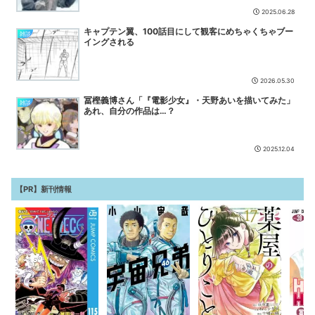
【画像】有志によって最強の「美少女ゲームランキング」が発
2025.06.28
表！!！ あの名作も
NEW
キャプテン翼、100話目にして観客にめちゃくちゃブー
雑談
【画像】週刊少年マガジン、限界突破
NEW
イングされる
2026.05.30
冨樫義博さん「『電影少女』・天野あいを描いてみた」
雑談
あれ、自分の作品は…？
2025.12.04
【PR】新刊情報