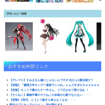
【PR】ホビー情報
おすすめ外部リンク
【デレマス】すみません煽りじゃないんですが 右から3番目誰だ？
【悲報】「週間少年サンデー漫画でシコれ」←ムズすぎだろｗｗｗｗｗ
【悲報】ネットで暴れたチー牛さん、リア凸されて黙り込む ！
【ヤニねこ】薬物中毒のヤクねこの末路が心配でならない・・・
【悲報】Z世代、とうとう飯すら食えなくなる・・・
最近のプリキュアヒロイン、頭が悪すぎる