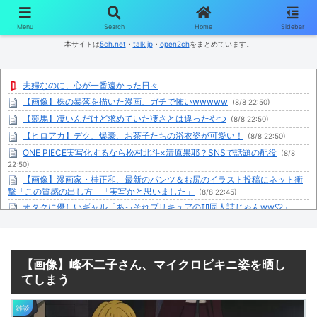
コンテンツへスキップ
Menu
Search
Home
Sidebar
本サイトは
5ch.net
・
talk.jp
・
open2ch
をまとめています。
夫婦なのに、心が一番遠かった日々
【画像】株の暴落を描いた漫画、ガチで怖いwwwww
(8/8 22:50)
【競馬】凄いんだけど求めていた凄さとは違ったやつ
(8/8 22:50)
【ヒロアカ】デク、爆豪、お茶子たちの浴衣姿が可愛い！
(8/8 22:50)
ONE PIECE実写化するなら松村北斗×清原果耶？SNSで話題の配役
(8/8
22:50)
【画像】漫画家・桂正和、最新のパンツ＆お尻のイラスト投稿にネット衝
撃「この質感の出し方」「実写かと思いました」
(8/8 22:45)
オタクに優しいギャル「あっそれプリキュアのｴﾛ同人誌じゃんww♡」
(8/8 22:44)
【ドラゴンボール】カカロット、唐突に独身煽りを初めてしまう…
(8/8
22:44)
「おにぎりリヤカー」の美人が店舗をオープンwww
【画像】峰不二子さん、マイクロビキニ姿を晒し
(8/8 22:43)
てしまう
都会にあるロピアってスーパー行ったら買い物カート借りるのに100円必
要で驚愕した
(8/8 22:39)
川上産業株式会社が10月よりプチプチ株式会社に社名変更
(8/8 22:39)
雑談