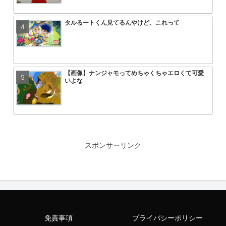
タルるートくん見てるんやけど、これって
ゴジータが中〇ししたら悟空とベジ
【朗報】ヤニねこ中国で大ヒットｗ
【悲報】ワンピース、適当につけた
れるってこと？
ｗｗｗｗｗｗ
る
【画像】ナンジャモってめちゃくちゃエロくて可愛
【悲報】ワンピース最新話、ルフィ
ONE PIECE 懸賞金５億超えが３
速報 フリーレンの丸パクリ作品炎
いよな
にメッタ刺しにされるが誰にも心配
よ
【悲報】野原ひろしのネクタイ、気持ち悪いｗｗｗ
昔ジャンプに鎧来た女が戦うエロめ
無職転生第3期が第一話からいきな
エヴァ旧劇のアスカが弐号機の中で
ｗｗｗｗｗｗｗｗｗｗｗｗｗｗｗｗ
な？
コにして失禁させるシーンを流した
るシーン、えっちすぎるwwwww
スポンサーリンク
デスノートの主人公がお前らだった時にありがちな
【悲報】ワンピース麦わら海賊団の
HUNTER×HUNTERのこいつって
【速報】ブラック・マジシャン・ガ
ことｗｗｗｗｗｗｗｗ
症
ん？
制されるｗｗｗｗｗｗｗｗｗｗｗｗ
免責事項
プライバシーポリシー
HUNTER×HUNTERの最強キャラランキングのサム
美味しんぼvs将太の寿司のワサビ
【悲報】しんのすけ、ボイスロイド
【悲報】なろう作家さん、コミック