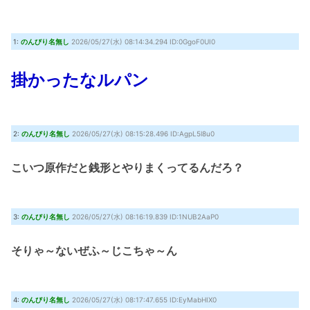
相撲の横綱ってそもそも「力士の最高峰という座に相応しいかどうか」で
決めるべきであって横綱に相応しい者がいないなら別に不在でもいいはずだよ
な
(8/8 17:35)
1:
のんびり名無し
2026/05/27(水) 08:14:34.294 ID:0GgoF0UI0
ONE PIECE実写化キャスト予想！平野紫耀×今田美桜が話題
(7/30 22:21)
『クロノ・トリガー』これすごく良いゲームじゃない？
(7/30 22:11)
掛かったなルパン
【艦これ】時津風ちゃんの誘い方 他
(7/30 22:01)
Powered by livedoor 相互RSS
2:
のんびり名無し
2026/05/27(水) 08:15:28.496 ID:AgpL5l8u0
こいつ原作だと銭形とやりまくってるんだろ？
3:
のんびり名無し
2026/05/27(水) 08:16:19.839 ID:1NUB2AaP0
そりゃ～ないぜふ～じこちゃ～ん
4:
のんびり名無し
2026/05/27(水) 08:17:47.655 ID:EyMabHIX0