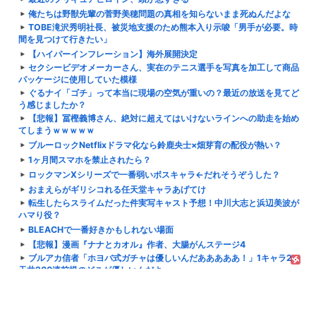
俺たちは野獣先輩の菅野美穂問題の真相を知らないまま死ぬんだよな
TOBE滝沢秀明社長、被災地支援のため熊本入り示唆「男手が必要。時
間を見つけて行きたい」
【ハイパーインフレーション】海外展開決定
セクシービデオメーカーさん、実在のテニス選手を写真を加工して商品
パッケージに使用していた模様
ぐるナイ「ゴチ」って本当に現場の空気が重いの？最近の放送を見てど
う感じましたか？
【悲報】冨樫義博さん、絶対に超えてはいけないラインへの助走を始め
てしまうｗｗｗｗｗ
ブルーロックNetflixドラマ化なら鈴鹿央士×畑芽育の配役が熱い？
1ヶ月間スマホを禁止されたら？
ロックマンXシリーズで一番弱いボスキャラ←だれそうぞうした？
おまえらがギリシコれる任天堂キャラあげてけ
転生したらスライムだった件実写キャスト予想！中川大志と浜辺美波が
ハマり役？
BLEACHで一番好きかもしれない場面
【悲報】漫画『ナナとカオル』作者、大腸がんステージ4
ブルアカ信者「ホヨバ式ガチャは優しいんだあああああ！」1キャラ2
天井200連前提のどこが優しいんだよ
エントリー急げ！来月のKindle本がお買い得に！『Kindleポイントク
ラブ Beta』がスタート！5万円以上購入で常...
【ウマ娘】ルラち好き 火の鳥の血を飲んで不老不死になって欲しい