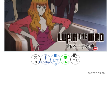
「モバイルバッテリー」発火か…大阪メトロ・中津駅で煙が充満し一時運
転見合わせ
(8/8 22:38)
炭治郎「片手ありません」 カナヲ「両目見えません」←どうやってセ○ク
スしたの？
(8/8 22:33)
【悲報】セブンイレブンのバイト「AIにちいかわの画像を食わせてっ
と………できた！」
(8/8 22:20)
「海に飛び込むか、俺とタイマンはるか」現金6万8000円を脅し取った18
歳の男を逮捕
(8/8 22:12)
【画像】原爆資料館でPTSDになる子供が増加。記憶の継承が危ぶまれる事
態に
(8/8 22:04)
【悲報】学マスP、民度が終わりすぎて公式ライブでのフラスタ・楽屋花が
全てNGになる
(8/8 22:00)
「あくまでクジャクの話です。」「ジェイエム」「この世界は不完全すぎ
はて
コピ
X
Facebook
LINE
る」「雷雷雷」「月刊少女野崎くん」「アオイホノオ」「峠鬼」など8月3週目
ブ
ー
の新刊
(8/8 22:00)
優しいキャラ気取るの無理ある
(8/8 21:46)
2026.05.30
何が面白いと思ってフラガマンをこんな扱いにしたんだ
(8/8 21:41)
みいちゃんと山田さん、日本の警察なめすぎで炎上www
(8/8 21:17)
最近のきらら漫画、オ●ニーシーンがあったりと下品すぎる
(8/8 20:16)
【競馬】凄いんだけど求めていた凄さとは違ったやつ
(8/8 19:35)
相撲の横綱ってそもそも「力士の最高峰という座に相応しいかどうか」で
決めるべきであって横綱に相応しい者がいないなら別に不在でもいいはずだよ
な
(8/8 17:57)