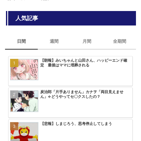
人気記事
日間
週間
月間
全期間
【朗報】みいちゃんと山田さん、ハッピーエンド確
【悲報】最近のプリキュアヒロイン
みいちゃんと山田さん、次号最終回
大人気エロ漫画「サバエとヤッたら
定 最後はママに埋葬される
回を迎える
炭治郎「片手ありません」カナヲ「両目見えませ
【悲報】アーニャ・フォージャーち
アニメ無職転生3期が始まるけどこ
【画像】トガちゃんの新作フィギュ
ん」←どうやってセ〇クスしたの？
まう
を追い抜くけど
クスｗｗｗｗｗｗｗｗｗｗｗｗｗｗ
【悲報】しまじろう、思考停止してしまう
HUNTER×HUNTERのこいつって
【画像】「彼岸島」の作者がヤニね
【悲報】ワンパンマン3期の作画お
ん？
ｗｗｗ
る2倍ヤバい