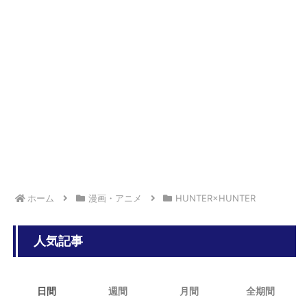
持つ軍人キャラになったから
ゲームに出てくる『火山マップ』のつまらなさは異常
【悲報】 週刊少年ジャンプさん、最大発行部数653万部から急降下で
ついに100万部を割ってしまうwwwwww
【悲報】ポケモンカードさん、新弾発売日のboxが定価の5倍以上にな
ってしまう
ホーム
漫画・アニメ
HUNTER×HUNTER
人気記事
日間
週間
月間
全期間