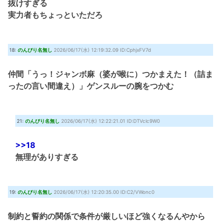
抜けすぎる
実力者もちょっといただろ
18:
のんびり名無し
2026/06/17(水) 12:19:32.09 ID:CphjxFV7d
仲間「うっ！ジャンボ麻（婆が喉に）つかまえた！（詰ま
ったの言い間違え）」ゲンスルーの腕をつかむ
21:
のんびり名無し
2026/06/17(水) 12:22:21.01 ID:DTVclc9W0
>>18
無理がありすぎる
19:
のんびり名無し
2026/06/17(水) 12:20:35.00 ID:C2/VWonc0
制約と誓約の関係で条件が厳しいほど強くなるんやから