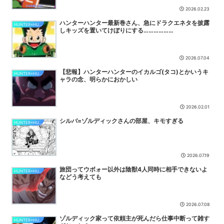
2026.02.23
シャニマスの気持ち悪いところ
NEW
ハンターハンター最新巻さん、急にドラクエネタを披露
HUNTER×HUNTER
【WS/WSR】ショップ大会優勝ブラウンダスト28カス@豚
NEW
しキッズを置いてけぼりにする………………
【画像】みいちゃんと山田さん、日本の警察なめすぎで炎上ｗｗｗｗ
wｗｗｗｗｗｗｗｗｗ
NEW
2026.07.04
【悲報】日本人艦これ絵師、AI絵だと誹謗中傷され筆を折ってしまう
【悲報】ハンターハンターのイカルゴ(タコ)とかいうキ
NEW
HUNTER×HUNTER
ャラの念、明らかにおかしい
【朗報】X、既存の収益化プログラムを終了 インプレゾンビ死滅か
NEW
2026.02.01
【動画】女さん、インスタ映えの為にロードスターを路肩に止めて記
念撮影していたら後続車に突っ込まれて咽び泣くwwwwwww...
NEW
シルバ=ゾルディックさんの部屋、キモすぎる
HUNTER×HUNTER
【ウマ娘】スティルの音楽隊「ﾆｬｰﾝ」「ﾆｬｰﾝ」「ﾆｬｰﾝ」「ﾆｬｰﾝ?」
NEW
2026.07.19
【原神】オデット、星四武器の中だと何が良いのかな？
NEW
旅団ってウボォー以外は陰獣4人同時に相手できないよ
HUNTER×HUNTER
などう考えても
2026.07.08
ゾルディック家って依頼主が死んだら仕事中断って雑す
HUNTER×HUNTER