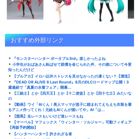
おすすめ外部リンク
『モンスターハンター ポータブル3rd』楽しかったよね
小学生がおばあさん転ばせて賠償を命じられた件、その後について今更
知ったんだけど
【ブルアカ】イロハ以外ストレスを見せなかったの凄くない？【漂流】
『DEAD OR ALIVE 6 Last Round』8月のDLCロードマップ公開！3
週連続で「真夏の水着フェア」開幕...
【三銃士】とか【四天王】とか【十二使徒】とか【四十七士】みたいな
の
【動画】ワイ「AIくん！美人マッマが息子に頼まれてえちえち衣装を着
るアニメ作ってくれ！元絵もAIくんが描いてや」AI「は...
【競馬】名レースもいいけど迷レースもね
【マーベル】マフェックス「ウィンター・ソルジャー」可動フィギュア
【再販予約開始】
【ハンターハンター】許されざる者