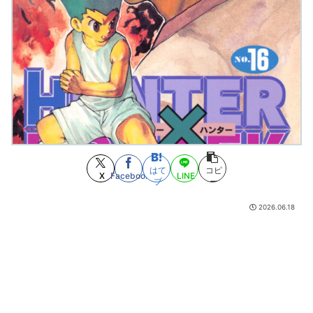
11:06)
スーパーの裏でヤニ吸う2人とかいうヤバすぎるアニメwwwwwwwwwww
(8/9 11:05)
彼岸島でみんなが忘れていそうなコト
(8/9 11:05)
おじさんワイ、『HUNTER×HUNTER』のキメラアント編で号泣
(8/9
11:05)
デジモンがここにきて過去最高益、2000年のアニメ放送当時を上回る
(8/9
11:04)
お前ら今期アニメ何見てるの？
(8/9 11:04)
記憶していたよりずっとフリーザ第二形態が強い
(8/9 11:01)
【悲報】学マスPさん繰り返されるランダムグッズで疲弊してしまう
(8/9
11:00)
はて
コピ
X
Facebook
LINE
第一部最高の終わり方
(8/9 10:56)
ブ
ー
デッドプールの勝利セリフ、酷すぎるｗｗｗｗｗｗｗｗｗｗ
(8/9 10:51)
2026.06.18
空調服やスポドリを完備していた50代男性、熱中症で死亡
(8/9 10:36)
シャニマスの気持ち悪いところ
(8/9 10:00)
【WS/WSR】ショップ大会優勝ブラウンダスト28カス@豚
(8/9 09:48)
【ジョジョ5部】凄いねポルナレフ…
(8/9 09:01)
【幽遊白書】やっぱ桑原がいい奴すぎる
(8/9 09:01)
【ハンターハンター】ジン嫌い
(8/9 07:59)
ONE PIECE実写化キャスト予想！平野紫耀×今田美桜が話題
(7/30 22:21)