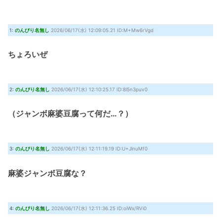
『クロノ・トリガー』これすごく良いゲームじゃない？
(7/30 22:11)
【艦これ】時津風ちゃんの誘い方 他
(7/30 22:01)
1:
のんびり名無し
2026/06/17(水) 12:09:05.21 ID:M+Mw6rVgd
Powered by livedoor 相互RSS
ちょろいぜ
2:
のんびり名無し
2026/06/17(水) 12:10:25.17 ID:8l5n3puv0
（ジャンボ麻婆豆腐って何だ…？）
3:
のんびり名無し
2026/06/17(水) 12:11:19.19 ID:U+JlnuMf0
麻婆ジャンボ豆腐な？
4:
のんびり名無し
2026/06/17(水) 12:11:36.25 ID:oiWx/RVi0