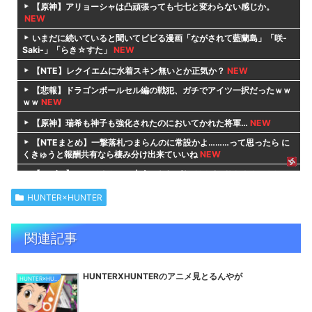
【原神】アリョーシャは凸頑張っても七七と変わらない感じか。
NEW
いまだに続いていると聞いてビビる漫画「ながされて藍蘭島」「咲-
Saki-」「らき☆すた」
NEW
【NTE】レクイエムに水着スキン無いとか正気か？
NEW
【悲報】ドラゴンボールセル編の戦犯、ガチでアイツ一択だったｗｗ
ｗｗ
NEW
【原神】瑞希も神子も強化されたのにおいてかれた将軍…
NEW
【NTEまとめ】一撃落札つまらんのに常設かよ………って思ったら に
くきゅうと報酬共有なら棲み分け出来ていいね
NEW
【エヴァ】シンジくんって大人になればなるほどミサトさんとS○X
しなかった事
NEW
HUNTER×HUNTER
彼岸島でみんなが忘れていそうなコト
NEW
【NTE】結局NTEって無凸キャラ揃えるゲームだよね。
NEW
関連記事
【FGO】青王はEXアタックのバフ200％もあるの凄くない？
NEW
【NTE まとめ】オークション要素でコンテンツ不足を解消？「一撃
HUNTERXHUNTERのアニメ見とるんやが
落札」や日課の選択肢増加に対するスレ民の評価と反応
NEW
HUNTER×HUNTER
【ゲーム雑談】もうお盆休み？夏休みにプレイ予定・プレイ中・プレ
イすべきタイトルは
NEW