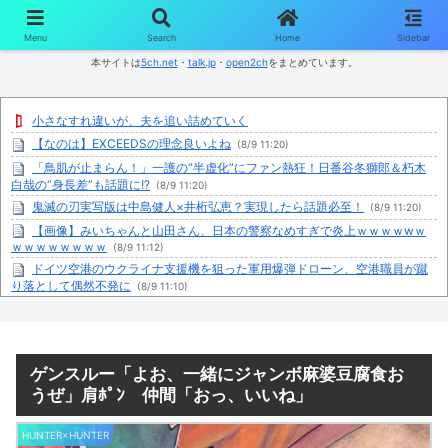
コンテンツへスキップ
Menu
Search
Home
Sidebar
本サイトは
5ch.net
・
talk.jp
・
open2ch
をまとめています。
小さなすれ違いが、夫を追い詰めていく
【なのは】EXCEEDSの理念良いよね
(8/9 11:20)
「鳥肌が止まらん！」一護の“半虚化”にファン熱狂！日番谷冬獅郎＆朽木
白哉の“身長差”も話題に!?
(8/9 11:20)
鬼滅の刃実写版は中島健人×井桁弘恵？実現したら話題必至！
(8/9 11:20)
【画像】みいちゃんと山田さん、日本の警察なめすぎで炎上ｗｗｗｗwｗ
ｗｗｗｗｗｗｗｗ
(8/9 11:12)
ドイツ空港のウクライナ支援機を狙った軍用爆弾ドローン、空港職員が蹴
り落として偶然不発に
(8/9 11:10)
【悲報】スペイン人「大阪のたこ焼きマッッズ！ゴミ箱直行だわこんなの
w」←大炎上してしまう
(8/9 11:09)
【悲報】日本人艦これ絵師、AI絵だと誹謗中傷され筆を折ってしまう
(8/9
11:08)
ゲンスルー「よお、一緒にジャンボ麻婆豆腐食お
熊本県知事「報道に強い不満・苦情が寄せられている」→TBSの報道特集
うぜ」肩ﾎﾟﾝ 仲間「おっ、いいね」
がまさにそれな件
(8/9 11:08)
【動画】女さん、インスタ映えの為にロードスターを路肩に止めて記念撮
HUNTER×HUNTER
影していたら後続車に突っ込まれて咽び泣くwwwwwwwwwwwwwww
(8/9