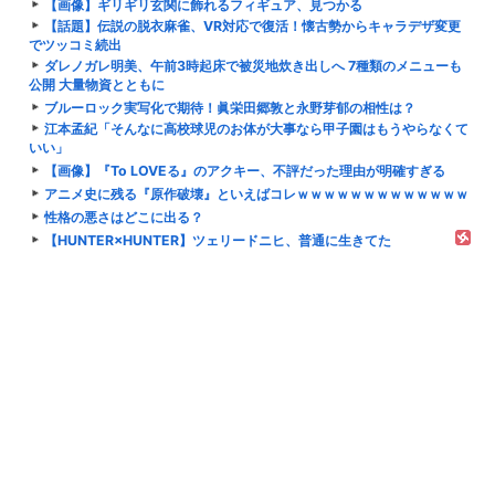
【画像】ギリギリ玄関に飾れるフィギュア、見つかる
【話題】伝説の脱衣麻雀、VR対応で復活！懐古勢からキャラデザ変更
でツッコミ続出
ダレノガレ明美、午前3時起床で被災地炊き出しへ 7種類のメニューも
公開 大量物資とともに
ブルーロック実写化で期待！眞栄田郷敦と永野芽郁の相性は？
江本孟紀「そんなに高校球児のお体が大事なら甲子園はもうやらなくて
いい」
【画像】『To LOVEる』のアクキー、不評だった理由が明確すぎる
アニメ史に残る『原作破壊』といえばコレｗｗｗｗｗｗｗｗｗｗｗｗｗ
性格の悪さはどこに出る？
【HUNTER×HUNTER】ツェリードニヒ、普通に生きてた
川崎ってどうしようもない街みたいなイメージあったけど
【ウマ娘】シュヴァちはもう手遅れ
『SPY×FAMILY』実写化キャスト予想！高橋文哉×今田美桜は適役？
「少年ジャンプ」が最も売れた1995年新年3・4合併号に載ってる作品
がこちらwww
【朗報】声優、なんかAIに勝ちそう。「声も「人格の象徴」明記、法務
省」
【悲報】アイドルマスターミリオンライブの泥人形工場、稼働終了へ
【原神】サンドローネは引いてよかった！お茶会だけでも元取れた。
【衝撃】手術中に熊本地震が直撃した結果ｗｗｗｗｗ(※動画あり)
【ハンターハンター】第一王子が初期の脳筋バカ兄貴から高潔な理念を