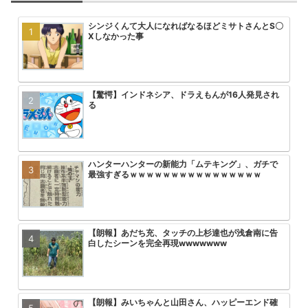
シンジくんて大人になればなるほどミサトさんとS〇
【悲報】最近のプリキュアヒロイン
みいちゃんと山田さん、次号最終回
大人気エロ漫画「サバエとヤッたら
Xしなかった事
回を迎える
【驚愕】インドネシア、ドラえもんが16人発見され
【悲報】アーニャ・フォージャーち
アニメ無職転生3期が始まるけどこ
【画像】トガちゃんの新作フィギュ
る
まう
を追い抜くけど
クスｗｗｗｗｗｗｗｗｗｗｗｗｗｗ
ハンターハンターの新能力「ムテキング」、ガチで
HUNTER×HUNTERのこいつって
【画像】「彼岸島」の作者がヤニね
【悲報】ワンパンマン3期の作画お
最強すぎるｗｗｗｗｗｗｗｗｗｗｗｗｗｗｗｗ
ん？
ｗｗｗ
る2倍ヤバい
【朗報】あだち充、タッチの上杉達也が浅倉南に告
ゴジータが中〇ししたら悟空とベジ
【朗報】ヤニねこ中国で大ヒットｗ
【悲報】ワンピース、適当につけた
白したシーンを完全再現wwwwwww
れるってこと？
ｗｗｗｗｗｗ
る
【朗報】みいちゃんと山田さん、ハッピーエンド確
【悲報】ワンピース最新話、ルフィ
ONE PIECE 懸賞金５億超えが３
速報 フリーレンの丸パクリ作品炎