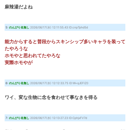
麻辣湯だよね
5:
のんびり名無し
2026/06/17(水) 12:11:55.43 ID:cnpTphd5d
能力からすると普段からスキンシップ多いキャラを装って
たやろうな
ホモやと思われてたやろな
実際ホモやが
6:
のんびり名無し
2026/06/17(水) 12:12:33.75 ID:W+qJEFIZ0
ワイ、変な生物に念を食わせて事なきを得る
7:
のんびり名無し
2026/06/17(水) 12:13:27.23 ID:CphjxFV7d