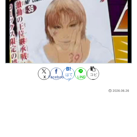
ともないですよ」との声も
(8/8 14:48)
レシピ見てると急に出ててくる「出汁」とかいうカス
(8/8 14:47)
前田佳織里さん、酔ってiPhoneを初期化 10年分の思い出も消える・・・
(8/8 14:40)
【悲報】ひなこのーと作者、ラインを派手に超えた結果規約違反で削除さ
れる
(8/8 14:39)
作中最強だと思ったのにアッサリ死んだキャラ←誰そうぞうした？
(8/8
14:35)
WIND TOYS「タイタン スーパーアクションマッスルボディ」可動フィギ
ュア各種
(8/8 14:34)
【FGO】クラス別の冠位選定トップがこれだってな
(8/8 14:15)
【デレマス】デレマスのスーパーゴルシちゃんこと白井サモエドさん生存
はて
コピ
報告
X
Facebook
LINE
(8/8 14:00)
ブ
ー
【朗報】 Kindleのスポーツ漫画全巻50%還元、名作揃いすぎる
(8/8 13:57)
【悲報】ラーメンハゲ、加齢でめっちゃ少食になってしまう…
2026.06.26
(8/8 13:55)
【呪術廻戦 モジュロ】これで殺せてない判定は無理ある
(8/8 13:23)
【進撃の巨人】鎧の巨人がよく見るとライナーそのままなのに
(8/8 13:23)
【衝撃】マチアプで会う約束してた相手に『この返信』送ったらブロック
された結果ｗｗｗｗｗ
(8/8 13:18)
【速報】『プリコネ』×『ウマ娘』コラボ決定！！デレステともコラボしろ
よ
(8/8 13:00)
ONE PIECE実写化キャスト予想！平野紫耀×今田美桜が話題
(7/30 22:21)