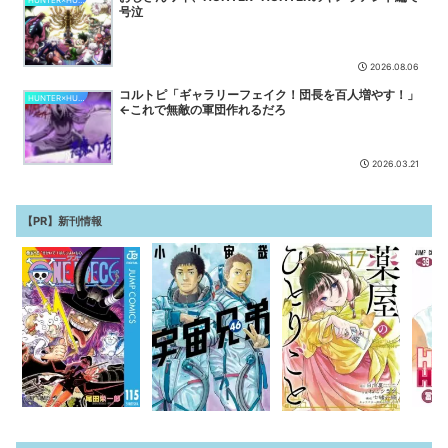
HUNTER×HUNTER
号泣
【ウマ娘】学業が怪しいウマ娘と言えば？
NEW
【画像】ハンターハンターさん、ガチで最強の新能力を登場させてし
まうｗｗｗｗｗｗｗ
NEW
2026.08.06
コルトピ「ギャラリーフェイク！団長を百人増やす！」
HUNTER×HUNTER
←これで無敵の軍団作れるだろ
2026.03.21
【PR】新刊情報