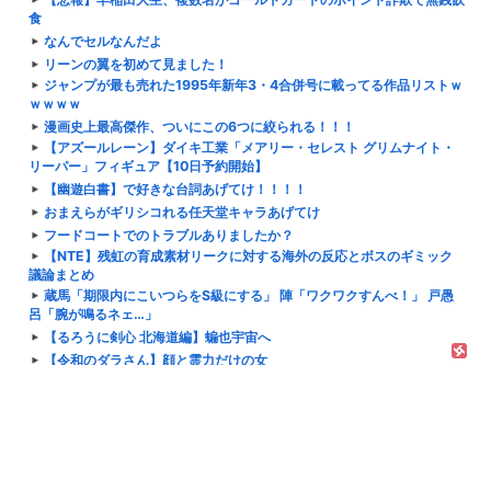
食
なんでセルなんだよ
リーンの翼を初めて見ました！
ジャンプが最も売れた1995年新年3・4合併号に載ってる作品リストｗ
ｗｗｗｗ
漫画史上最高傑作、ついにこの6つに絞られる！！！
【アズールレーン】ダイキ工業「メアリー・セレスト グリムナイト・
リーパー」フィギュア【10日予約開始】
【幽遊白書】で好きな台詞あげてけ！！！！
おまえらがギリシコれる任天堂キャラあげてけ
フードコートでのトラブルありましたか？
【NTE】残虹の育成素材リークに対する海外の反応とボスのギミック
議論まとめ
蔵馬「期限内にこいつらをS級にする」 陣「ワクワクすんべ！」 戸愚
呂「腕が鳴るネェ…」
【るろうに剣心 北海道編】蝙也宇宙へ
【令和のダラさん】顔と霊力だけの女
『これ描いて死ね』好きすぎる
幼女戦記Ⅱ 第5話 感想：派閥のボスが島流しでキャリアプランが崩れ去
る！
ヤニねこ・みぃちゃん・のあ先輩・もちづきさん「結婚してくださ
い！」←どうする？
【BLEACH】こいつ嫌い