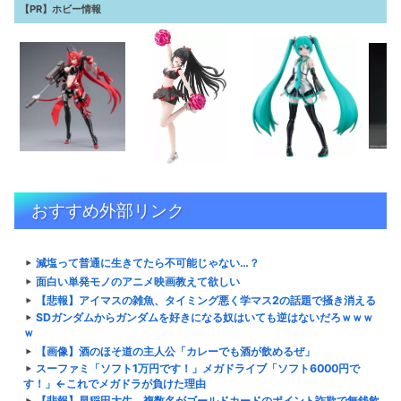
【PR】ホビー情報
おすすめ外部リンク
減塩って普通に生きてたら不可能じゃない…？
面白い単発モノのアニメ映画教えて欲しい
【悲報】アイマスの雑魚、タイミング悪く学マス2の話題で掻き消える
SDガンダムからガンダムを好きになる奴はいても逆はないだろｗｗｗ
ｗ
【画像】酒のほそ道の主人公「カレーでも酒が飲めるぜ」
スーファミ「ソフト1万円です！」メガドライブ「ソフト6000円で
す！」←これでメガドラが負けた理由
【悲報】早稲田大生、複数名がゴールドカードのポイント詐欺で無銭飲