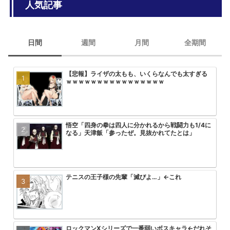
人気記事
日間
週間
月間
全期間
【悲報】ライザの太もも、いくらなんでも太すぎる
【画像】ひぐらし「女子小学生を和
みいちゃんと山田さん、次号最終回
大人気エロ漫画「サバエとヤッたら
ｗｗｗｗｗｗｗｗｗｗｗｗｗｗｗｗ
っ込んで、糞尿まみれで窒息死させ
回を迎える
悟空「四身の拳は四人に分かれるから戦闘力も1/4に
美味しんぼvs将太の寿司のワサビ
アニメ無職転生3期が始まるけどこ
【画像】トガちゃんの新作フィギュ
なる」天津飯「参ったぜ。見抜かれてたとは」
ｗ
を追い抜くけど
クスｗｗｗｗｗｗｗｗｗｗｗｗｗｗ
テニスの王子様の先輩「滅びよ…」←これ
【悲報】最近のプリキュアヒロイン
【画像】「彼岸島」の作者がヤニね
【悲報】ワンパンマン3期の作画お
ｗｗｗ
る2倍ヤバい
ロックマンXシリーズで一番弱いボスキャラ←だれそ
HUNTER×HUNTERのこいつって
【朗報】ヤニねこ中国で大ヒットｗ
【悲報】ワンピース、適当につけた