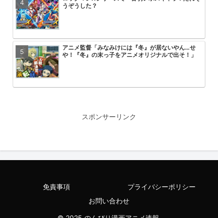
うぞうした？
ん？
ｗｗｗｗｗｗ
る
アニメ監督「みなみけには『冬』が居ないやん…せ
【悲報】アーニャ・フォージャーち
無職転生第3期が第一話からいきな
速報 フリーレンの丸パクリ作品炎
や！『冬』の末っ子をアニメオリジナルで出そ！」
まう
コにして失禁させるシーンを流した
【ひどい】範馬勇次郎さん、挑んできたモブキャラ
ゴジータが中〇ししたら悟空とベジ
ONE PIECE 懸賞金５億超えが３
エヴァ旧劇のアスカが弐号機の中で
を殺してしまう…
れるってこと？
よ
るシーン、えっちすぎるwwwww
スポンサーリンク
【ONE PIECE】空白の100年編の役者が揃う【世界
【悲報】ちいかわの人気投票、ヤバ
ヤニねこ見てると容姿が大抵のこと
【速報】ブラック・マジシャン・ガ
の真実】
と思った
制されるｗｗｗｗｗｗｗｗｗｗｗｗ
免責事項
プライバシーポリシー
地獄先生ぬ～べ～見てるんだがやっぱり最高すぎる
【悲報】ワンピース最新話、ルフィ
HUNTER×HUNTERのこいつって
【悲報】なろう作家さん、コミック
お問い合わせ
😭
にメッタ刺しにされるが誰にも心配
ん？
たのに絵師ガチャで大外れを引いて
© 2025 のんびり漫画アニメ速報.