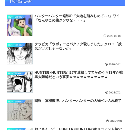
ばれるけど、それが不満で。」
NEW
ドワンゴ川上「みい山への『障害者への配慮が足りない』という批判
ハンターハンター1話OP「大地を踏みしめて～♪」ワイ
は害悪。障害者に関わると損をするのは事実。」
NEW
HUNTER×HUNTER
「なんやこの曲クソやな・・・」
【NTE】Ver.1.3予告配信の4つの交換コード情報に海外の反応まと
め！
NEW
2026.06.06
【衝撃】マチアプで会う約束してた相手に『この返信』送ったらブロ
ックされた結果ｗｗｗｗｗ
NEW
クラピカ「ウボォーとパクノダ殺しました」クロロ「残
HUNTER×HUNTER
念だけどしゃーないか」
【NTE まとめ】ウォーレン・メモリーはガチ攻略要素あり？それと
もネタ？スレ民の反応と噂を徹底検証！
NEW
【速報】『プリコネ』×『ウマ娘』コラボ決定！！デレステともコラ
2026.04.11
ボしろよ
NEW
HUNTER×HUNTERが27年連載しててそのうち13年が暗
HUNTER×HUNTER
黒大陸編だという事実ｗｗｗｗｗｗｗｗｗｗｗ
カラオケボックスで15歳少女に飲酒させ性的暴行 54歳男逮捕
NEW
【ウマ娘】タイトルホルダーの中の人がタイトルホルダーのカードを
2025.07.21
引く動画
NEW
朗報 冨樫義博、ハンターハンターの人物ペン入れ終了
HUNTER×HUNTER
【NTE】1.3前半ガチャは残虹とナナリ復刻！後半はリンコとほとり
復刻！
NEW
15歳の女子、富野監督にナフサ不足について質問してしまい無事
2025.12.18
『反米』思想を叩き込まれる！「アメリカは目的が明快でない戦争...
NEW
おじさんワイ、HUNTER×HUNTERのキメラアント編で