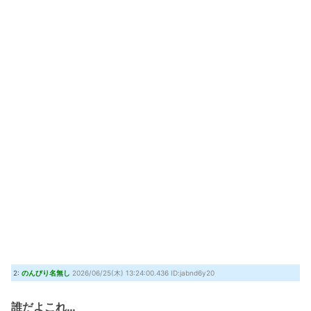
2:
のんびり名無し
2026/06/25(木) 13:24:00.436 ID:jabnd6y20
誰だよこれ…