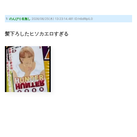
『クロノ・トリガー』これすごく良いゲームじゃない？
(7/30 22:11)
【艦これ】時津風ちゃんの誘い方 他
(7/30 22:01)
1:
のんびり名無し
2026/06/25(木) 13:23:14.481 ID:h6dRlpIL0
Powered by livedoor 相互RSS
髪下ろしたヒソカエロすぎる