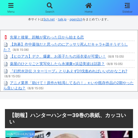
コンテンツへスキップ
Menu
Search
Home
Sidebar
本サイトは
5ch.net
・
talk.jp
・
open2ch
をまとめています。
先輩と後輩、距離が変わった日から始まる恋
【急募】作中最強だと思ったのにアッサリ死んだキャラ←誰そうぞうし
た？
(8/8 15:06)
【ヒロアカ】デク、爆豪、お茶子たちの浴衣姿が可愛い！
(8/8 15:05)
薬屋のひとりごと実写化したら永瀬廉×浜辺美波は話題？
(8/8 15:05)
『幻想水滸伝 スターリープ』とりあえず討伐進めればいいのかなこれ?
(8/8 15:05)
アニメ業界「助けて！原作が枯渇してるの！」←いや既存作品の2期やった
ら良いよね？
(8/8 15:05)
露悪アニメ化ブーム、はじまるｗｗｗｗｗｗｗ
(8/8 15:05)
無職転生のアニメ日常回しか無くてストーリー進まなくね
(8/8 15:04)
『黄泉のツガイ』18話感想 怖い方が来ちゃった…
(8/8 15:03)
【朗報】ハンターハンター39巻の表紙、カッコい
【画像】有志によって最強の「美少女ゲームランキング」が発表！!！ あ
い
の名作も
(8/8 15:03)
労基ってマジで無能無すぎんか？
(8/8 14:57)
HUNTER×HUNTER
京都県知事「京都が副首都に立候補するつもりはない」 「大阪は正直みっ