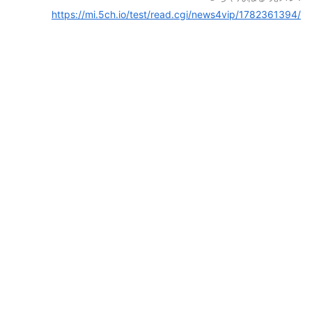
https://mi.5ch.io/test/read.cgi/news4vip/1782361394/