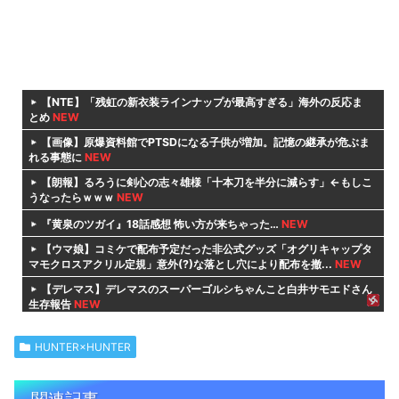
【NTE】「残虹の新衣装ラインナップが最高すぎる」海外の反応ま
とめ
NEW
【画像】原爆資料館でPTSDになる子供が増加。記憶の継承が危ぶま
れる事態に
NEW
【朗報】るろうに剣心の志々雄様「十本刀を半分に減らす」←もしこ
うなったらｗｗｗ
NEW
『黄泉のツガイ』18話感想 怖い方が来ちゃった…
NEW
【ウマ娘】コミケで配布予定だった非公式グッズ「オグリキャップタ
マモクロスアクリル定規」意外(?)な落とし穴により配布を撤...
NEW
【デレマス】デレマスのスーパーゴルシちゃんこと白井サモエドさん
生存報告
NEW
サザエボンの思い出
NEW
HUNTER×HUNTER
【朗報】ホロライブ、配信しなくても月収1500万円の超ホワイト企
業だった
NEW
関連記事
ワンピース尾田っち「僕とその辺の連載作家は同じく『漫画家』と呼