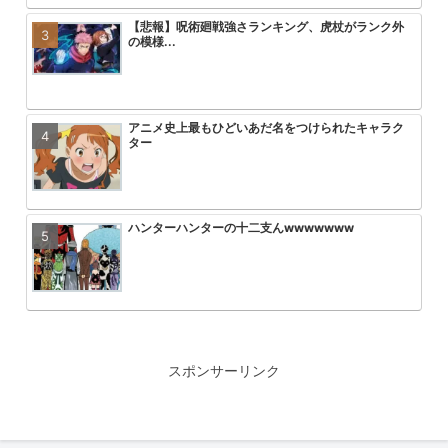
【悲報】呪術廻戦強さランキング、虎杖がランク外
【悲報】最近のプリキュアヒロイン
【画像】「彼岸島」の作者がヤニね
【悲報】ワンパンマン3期の作画お
の模様...
ｗｗｗ
る2倍ヤバい
アニメ史上最もひどいあだ名をつけられたキャラク
HUNTER×HUNTERのこいつって
【朗報】ヤニねこ中国で大ヒットｗ
【悲報】ワンピース、適当につけた
ター
ん？
ｗｗｗｗｗｗ
る
ハンターハンターの十二支んwwwwwww
【悲報】アーニャ・フォージャーち
無職転生第3期が第一話からいきな
速報 フリーレンの丸パクリ作品炎
まう
コにして失禁させるシーンを流した
【朗報】ちいかわ、マイホームが懸賞で当たり良い
ゴジータが中〇ししたら悟空とベジ
ONE PIECE 懸賞金５億超えが３
エヴァ旧劇のアスカが弐号機の中で
笑顔
れるってこと？
よ
るシーン、えっちすぎるwwwww
スポンサーリンク
【訃報】十本刀さんまた一人逝く…（29年ぶり3人目
【悲報】ちいかわの人気投票、ヤバ
ヤニねこ見てると容姿が大抵のこと
【速報】ブラック・マジシャン・ガ
と思った
制されるｗｗｗｗｗｗｗｗｗｗｗｗ