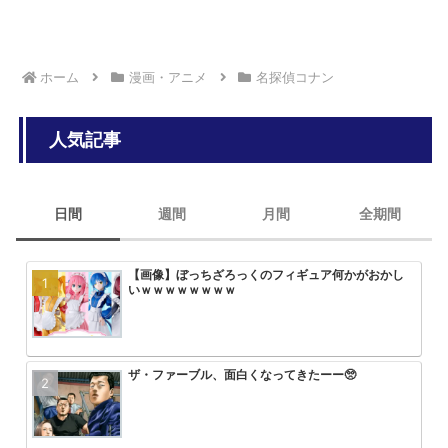
ホーム
漫画・アニメ
名探偵コナン
人気記事
日間
週間
月間
全期間
【画像】ぼっちざろっくのフィギュア何かがおかし
【画像】ひぐらし「女子小学生を和
みいちゃんと山田さん、次号最終回
大人気エロ漫画「サバエとヤッたら
いｗｗｗｗｗｗｗｗ
っ込んで、糞尿まみれで窒息死させ
回を迎える
ザ・ファーブル、面白くなってきたーー🥺
美味しんぼvs将太の寿司のワサビ
アニメ無職転生3期が始まるけどこ
【画像】トガちゃんの新作フィギュ
ｗ
を追い抜くけど
クスｗｗｗｗｗｗｗｗｗｗｗｗｗｗ