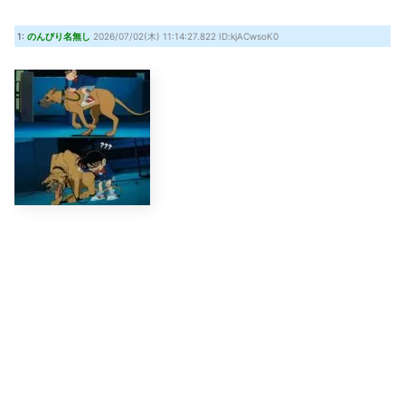
例のダンスアニメの作者、ヤバすぎる
(8/7 15:19)
ONE PIECE実写化キャスト予想！平野紫耀×今田美桜が話題
(7/30 22:21)
1:
のんびり名無し
2026/07/02(木) 11:14:27.822 ID:kjACwsoK0
『クロノ・トリガー』これすごく良いゲームじゃない？
(7/30 22:11)
【艦これ】時津風ちゃんの誘い方 他
(7/30 22:01)
Powered by livedoor 相互RSS