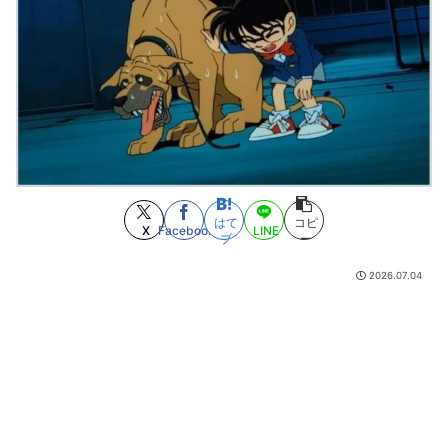
【悲報】トレパク絵師の江口寿史さん、開き直って言い訳してしまう。全
く反省してないと話題に
(8/7 20:06)
JRPG「他人の家漁ってアイテムGETすんの楽しーwwwww」→欧米で馬鹿
にされてしまう
(8/7 20:03)
【ウマ娘】ライトハロー × 島風衣装とかいう凶悪すぎる組み合わせｗｗｗ
「大変なことに…」
(8/7 20:01)
ボートでかっ飛ばしてたセレブ集団、ふっ飛ぶｗｗｗｗ
(8/7 19:05)
面白い漫画は絵が下手！？逆のが多い理由ｗｗｗｗ
(8/7 19:00)
「ライジングポリスブレイバーZERO デカライドアーマー 黒バイDXセッ
ト」
(8/7 18:40)
【ニンジャスレイヤーネタ】オボンホリデーを申請し忘れていた
(8/7
はて
コピ
18:05)
X
Facebook
LINE
ブ
ー
【大悲報】未来で待ってる女さん、あまりにも多すぎて大渋滞にｗｗｗｗ
ｗ
(8/7 17:27)
2026.07.04
マゾ治療ってだいたい根性論だよね
(8/7 17:12)
【金田一少年の事件簿】死因
(8/7 16:50)
謎の新人女性声優H、彗星の如く水着で現れ声優水着界隈をざわつかせてし
まうwww
(8/7 16:21)
【デレマス】第12回CG総選挙。現在の総投票枚数 20,000,000枚突破！
(8/7 16:00)
【悲報】「HUNTER×HUNTER」のビヨンド=ネテロさん、何か思ってた奴
と違う・・・
(8/7 15:55)