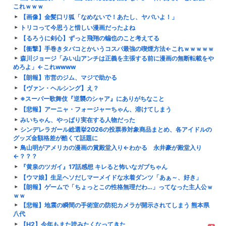
これｗｗｗ
【画像】金髪口リ狐「なめないで！あたし、ヤバいよ！」
トリコって今思うと惜しい漫画だったよね
【るろうに剣心】ずっと飛翔の蝙也のこと考えてる
【衝撃】手巻きタバコとかいうコスパ最強の喫煙方法←これｗｗｗｗｗ
森川ジョージ「みい山アンチは正義を主張する前に漫画の無断転載をや
めろよ」←これwwww
【朗報】市営のジム、マジで助かる
【ヴァン・ヘルシング】え？
※スーパー歌舞伎『逆襲のシャア』にありがちなこと
【悲報】アーニャ・フォージャーちゃん、溶けてしまう
みいちゃん、やっぱり実在する人物だった
シンデレラガール総選挙2026の投票券対象商品まとめ、各アイドルの
グッズ金額格差が酷くて話題に
鳥山明がアメリカの漫画の賞殿堂入り←わかる 永井豪が殿堂入り
←？？？
『黄泉のツガイ』17話感想 キレると怖いなガブちゃん
【ウマ娘】生足ヘソだしマーメイドな水着ダンツ「あぁ～、好き」
【朗報】ゲームで「ちょっとこの性格無理だわ…」ってなった主人公ｗ
ｗｗ
【悲報】地震の瞬間の手術室の防犯カメラが開示されてしまう 熊本県
八代
【H2】今年もまた読みたくなってきた