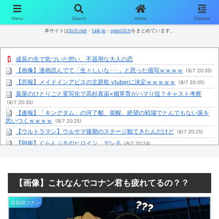
コンテンツへスキップ
Menu
Search
Home
Sidebar
本サイトは
5ch.net
・
talk.jp
・
open2ch
をまとめています。
成長の先で気づいた想い、不器用な大人の恋
【画像】漫画読んでて「生々しいな･･･」と思った描写ｗｗｗｗ
(8/7 20:35)
【悲報】メイドインアビスの主題歌 vtuberに決定ｗｗｗｗｗ
(8/7 20:35)
薬屋のひとりごと実写化で高杉真宙×畑芽育がハマり役？キャスト考察
(8/7 20:35)
【速報】「キングダム」の河了貂、覚醒。絶望の戦場でとんでもない策を
思いつくｗｗｗｗ
(8/7 20:25)
【ウルトラマン】ウルサマ後期のステージ観てきたんだけど
(8/7 20:25)
【朗報】ぐらんぶるのヒロイン、デレる
(8/7 20:24)
人事院「国家公務員の給与を3.51%あげなさい！ボーナス初任給も！あと
転勤手当も追加！」 高市に勧告
(8/7 20:24)
あんまりイケメンっていないよね。。（雰囲気イケメンは除く）
(8/7
【画像】これなんでコナン君も疲れてるの？？
20:18)
暇だから『はい』『いいえ』で答えられる質問でワイの最寄り駅を当てて
(8/7 20:17)
名探偵コナン
ブルーレイとかいう終わりゆくメディア
(8/7 20:12)