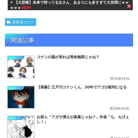
【大悲報】未来で待ってる女さん、あまりにも多すぎて大渋滞にｗｗ
ｗｗｗ
NEW
マゾ治療ってだいたい根性論だよね
NEW
名探偵コナン
【朗報】ダイの大冒険のポップさん、メルルを捨ててマァムなんかを
選んでしまうｗｗｗ
NEW
関連記事
【金田一少年の事件簿】死因
NEW
桃太郎とメスガキ
NEW
コナンの薬が有れば寿命無限じゃね？
【衝撃】ワンピースの正体、ガチ『コレ』だと判明ｗｗｗｗ
NEW
名探偵コナン
【デレマス】第12回CG総選挙。現在の総投票枚数 20,000,000枚突
破！
NEW
2026.04.22
煽り抜きで「え、なにこれ。原作はええのにめっちゃ糞アニメにされ
てるじゃん」ってなったアニメｗｗｗ
NEW
【画像】江戸川コナンくん、30年でアゴが鋭利になる
名探偵コナン
【悲報】トレパク絵師の江口寿史さん、開き直って言い訳してしま
う。全く反省してないと話題に
NEW
JRPG「他人の家漁ってアイテムGETすんの楽しーwwwww」→欧米
2026.03.06
で馬鹿にされてしまう
NEW
お前ら「アガサ博士が黒幕じゃね？」作者「ち、ちげぇ
名探偵コナン
し！」
【謎】『ダーク路線のドラクエ12』を発売中止にしないといけなか
った理由ってガチでなに？とりあえすだせばいいやん
NEW
【ウマ娘】とりあえず育成完了させたウマ娘のスキルを取得するのが