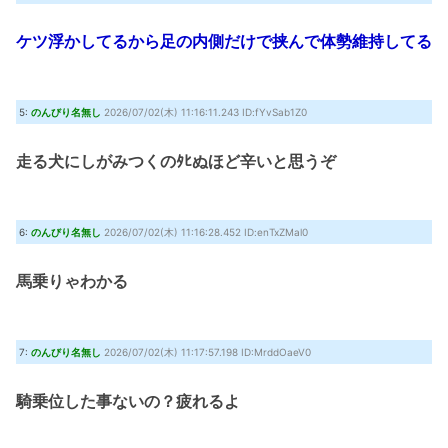
ケツ浮かしてるから足の内側だけで挟んで体勢維持してる
5:
のんびり名無し
2026/07/02(木) 11:16:11.243 ID:fYvSab1Z0
走る犬にしがみつくのﾀﾋぬほど辛いと思うぞ
6:
のんびり名無し
2026/07/02(木) 11:16:28.452 ID:enTxZMal0
馬乗りゃわかる
7:
のんびり名無し
2026/07/02(木) 11:17:57.198 ID:MrddOaeV0
騎乗位した事ないの？疲れるよ