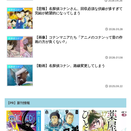
2026.04.26
面倒…このまま終わらせたろ！ ←「実はこれちょっと損してる...
NEW
【悲報】名探偵コナンさん、回収必須な伏線が多すぎて
名探偵コナン
カップヌードル、一周してやっぱり醤油が美味しい
NEW
完結が絶望的になってしまう
【衝撃】大学生の頃に出会った小学生と大人になってから再会し結婚
した男、めちゃくちゃ叩かれてしまうｗｗｗｗｗ(※画像あり)
NEW
2026.05.28
【ウマ娘】懐かしいと感じたらおっさん
NEW
【画像】コナンマニアたち「アニメのコナンって昔の作
名探偵コナン
画の方が良くない?」
2026.01.08
【動画】名探偵コナン、路線変更してしまう
名探偵コナン
2025.09.22
【PR】新刊情報