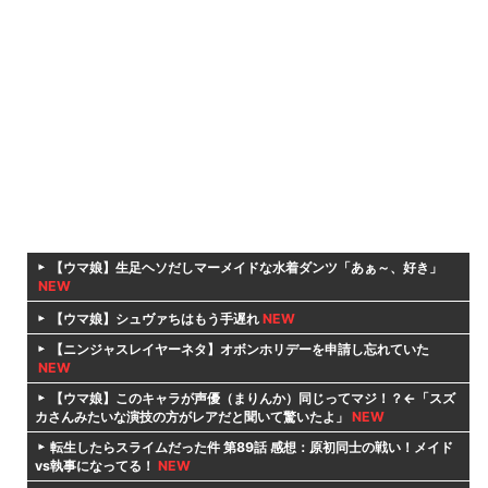
【ウマ娘】生足ヘソだしマーメイドな水着ダンツ「あぁ～、好き」
NEW
【ウマ娘】シュヴァちはもう手遅れ
NEW
【ニンジャスレイヤーネタ】オボンホリデーを申請し忘れていた
NEW
【ウマ娘】このキャラが声優（まりんか）同じってマジ！？←「スズ
カさんみたいな演技の方がレアだと聞いて驚いたよ」
NEW
転生したらスライムだった件 第89話 感想：原初同士の戦い！メイド
vs執事になってる！
NEW