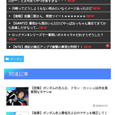
ロがー」と文句言うやつが多すぎる・・・
NEW
川崎ってどうしようもない街みたいなイメージあったけど
NEW
【速報】佐藤二朗さん、突然ツイートｗｗｗｗｗｗｗ
NEW
【GANTZ】最初から面白いんだけどやっぱおっちゃん達出てきてか
ら加速しだすなって…
NEW
ロックマンXシリーズで一番弱いボスキャラ←だれそうぞうした？
NEW
【NTE】残虹の胸元アップで衝撃の事実が判明？！
NEW
『REANIMAL』シーズンパスに含まれる全3章構成のDLC第1弾
「The Prisoner」配信開始——新キャラ2人が...
NEW
ガンダム
【ウマ娘】VSジャイアントジェンティルドンナ 3…2…1…GO!
NEW
関連記事
【悲報】セルラン1位逃したブルアカ5.5周年さん、チャージセンタ
ーを言い訳にするも他のソシャゲもチャージセンター在りきで...
NEW
【悲報】ガンダムの主人公、ドモン・カッシュ以外全員
【悲報】ルラち、猫に負ける【よわち】
NEW
ガンダム
貧弱なモヤシw
【ブルアカ】これINSANEシルトロある？【ボーダー】
NEW
【NTE】「乗り物乗ると主人公に戻るの嫌すぎ！」中国プレイヤー
2026.01.21
が望む改善案まとめ
NEW
【急募】ガンダム史上最低主人公のマチュを矯正してく
ガンダム