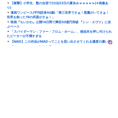
【衝撃】小学生、塾の合宿で22泊23日の夏休みｗｗｗｗｗ(※画像あ
り)
漫画ワンピース(平均読者44歳)「第三世界でさぁ！悪魔がいてさぁ！
世界を創った19の武器がさぁ！」
映画『ちいかわ』公開14日間で興収50億円突破 『シン・エヴァ』に並
ぶペース
「スパイダーマン：ファー・フロム・ホーム」、後始末を押し付けられ
たピーターが不憫すぎる
【MAD】この作品がMADってことを思い出させてくれる濃度の濃い回
【ハンターハンター】強化系になりたい
【仮面ライダーゼッツ】序盤に入手したアイテムなのにこれ強くない？
【衝撃】阪神電鉄「そろそろ高校野球を甲子園じゃなくてドームでやれ
ばいい」←これｗｗｗｗｗ
アメリカ「ヤニねこは黒人をネコ娘にして黒人差別を描いた社会派アニ
メだ」
【悲報】「週間少年サンデー漫画でシコれ」←ムズすぎだろｗｗｗｗｗ
次世代信用声優の平塚紗依さん、かなり信用できそう！！！
【ワンピース】勢いで読んでても何それ…ってなる
【悲報】ジョジョや鬼滅のゲームを作った人、ジャンプ垢にブロックさ
れてお気持ち表明
冨樫義博「真島ヒロ先生のフェアリーテイルのイラスト…？別にいいけ
ど」
【画像】露悪アニメ化ブーム、はじまるｗｗｗｗｗｗｗ
【アイマス】Kアリーナ出禁になった女性声優ビブスが集合してるメア