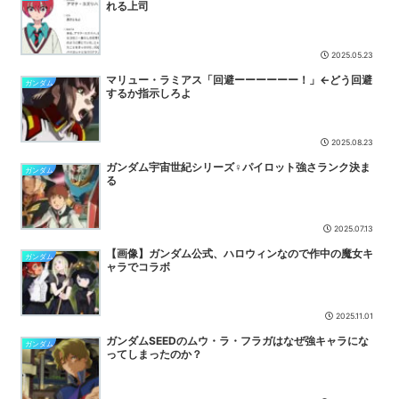
4本脚の乗り物「コルレオ」、30年リヤド万博で披露へ 川崎重工が
れる上司
35年発売目指す
NEW
デスノートの主人公がお前らだった時にありがちなことｗｗｗｗｗ
2025.05.23
NEW
マリュー・ラミアス「回避ーーーーーー！」←どう回避
江別大学生暴行死、主犯格の特定少年に「無期懲役」の判決
NEW
ガンダム
するか指示しろよ
【NTE】釣りイベントでシティスタミナを極限まで効率化する裏技
に海外プレイヤー大歓喜！
NEW
2025.08.23
【朗報】ワンダンス作者、手描きアニメーションを投稿
NEW
ガンダム宇宙世紀シリーズ♀パイロット強さランク決ま
ガンダム
【ウマ娘】メジロマックイーン 現行犯逮捕
NEW
る
【悲報】高山「三連結フラスタを楽屋花に持ってくるんじゃねえぞ」
学マスの三連結フラスタがシャニマスの注意書きで名指しされて...
2025.07.13
NEW
【画像】ガンダム公式、ハロウィンなので作中の魔女キ
ガンダム
ャラでコラボ
2025.11.01
ガンダムSEEDのムウ・ラ・フラガはなぜ強キャラにな
ガンダム
ってしまったのか？