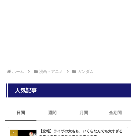
っ！
【ハンターハンター】鉄砲玉になってんの面白い
【悲報】 福島県の真夏の絶景「ひまわり畑」、180万本がシカに食い
荒らされ全滅
ホーム
漫画・アニメ
ガンダム
人気記事
日間
週間
月間
全期間
【悲報】ライザの太もも、いくらなんでも太すぎる
【画像】ひぐらし「女子小学生を和
みいちゃんと山田さん、次号最終回
大人気エロ漫画「サバエとヤッたら
ｗｗｗｗｗｗｗｗｗｗｗｗｗｗｗｗ
っ込んで、糞尿まみれで窒息死させ
回を迎える