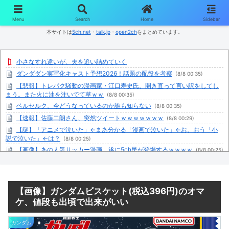
コンテンツへスキップ
Menu
Search
Home
Sidebar
本サイトは
5ch.net
・
talk.jp
・
open2ch
をまとめています。
小さなすれ違いが、夫を追い詰めていく
ダンダダン実写化キャスト予想2026！話題の配役を考察
(8/8 00:35)
【悲報】トレパク騒動の漫画家・江口寿史氏、開き直って言い訳をしてし
まう。また火に油を注いでて草ｗｗ
(8/8 00:35)
ベルセルク、今どうなっているのか誰も知らない
(8/8 00:35)
【速報】佐藤二朗さん、突然ツイートｗｗｗｗｗｗｗ
(8/8 00:29)
【謎】「アニメで泣いた」←まあ分かる「漫画で泣いた」←お、おう「小
説で泣いた」←は？
(8/8 00:25)
【画像】あの人気サッカー漫画、遂に5ch民が登場するｗｗｗｗ
(8/8 00:25)
カッコいいガマボイラーを描いたから見てくれ
(8/8 00:24)
工業高校生は就職するべきか進学するべきか
(8/8 00:18)
【イカ天】平成のバンドブームを語ろう！！
(8/8 00:15)
【画像】ガンダムビスケット(税込396円)のオマ
家のカビ対策
(8/8 00:15)
ケ、値段も出頃で出来がいい
洋服の青山、空調ウェアを発売ｗｗｗｗｗｗ
(8/8 00:12)
いま夏休み子どもアニメ劇場ってやらなくなったの？
ガンダム
(8/8 00:09)