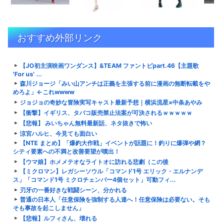
おすすめ外部リンク
【JO初主演映画ワンダンス】&TEAM ファントピpart.46【主題歌
'For us' ...
森川ジョージ「みい山アンチは正義を主張する前に漫画の無断転載をや
めろよ」←これwwww
ジョジョの奇妙な冒険実写キャスト最新予想｜横浜流星×中条あやみ
【衝撃】イギリス、タバコ販売禁止法案が可決されるｗｗｗｗｗ
【悲報】 みいちゃん無料最新話、ネタ抜きで怖い
涼宮ハルヒ、今見ても面白い
【NTE まとめ】「爆釣大作戦」イベントが話題に！釣りに爆弾や網？
シティ要素への不満と改善要望が噴出！
【ウマ娘】ホメメテオなライトオに訪れる悲劇（この後
【ミクロマン】レガシーソウル「コマンド1号 エリック・エルナンデ
ス」「コマンド1号 ミクロチェンバー4個セット」可動フィ...
刃牙の一番好きな戦闘シーン、分かれる
普通の日本人「任意保険を強制する人達へ！任意保険は必要ない。そも
そも事故を起こしません」
【悲報】ルフィさん、壊れる