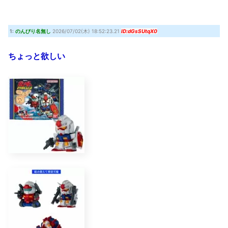
『クロノ・トリガー』これすごく良いゲームじゃない？
(7/30 22:11)
【艦これ】時津風ちゃんの誘い方 他
(7/30 22:01)
1:
のんびり名無し
2026/07/02(木) 18:52:23.21
ID:dGsSUtqX0
Powered by livedoor 相互RSS
ちょっと欲しい