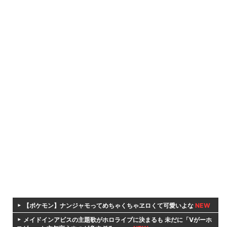
【ポケモン】ナンジャモってめちゃくちゃヱロくて可愛いよな
NEW
メイドインアビスの主題歌がホロライブに決まるも 未だに「Vがーホ