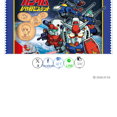
最大の謎、何故アニオタは「シリアス」の話が大嫌いなのかｗｗｗｗｗｗ
ｗｗｗｗｗｗｗ
(8/8 00:07)
【ポケモン】ナンジャモってめちゃくちゃヱロくて可愛いよな
(8/8 00:04)
ミリオンライブP「デレステ、ここ一年サ終の匂いしかしないけど、この間
から掲示ポスターを駅に掲示してますね。サ終近くだから貼るようになったの
か！？笑」
(8/8 00:00)
「A3!×アニメイトカフェ」スイーツ衣装の劇団員4名＆お花のミニキャラ
が尊い♪コラボ第12弾が9月2日開幕
(8/8 00:00)
【悲報】トレパク絵師の江口寿史さん、開き直って言い訳してしまう。全
く反省してないと話題に
(8/7 23:43)
川崎ってどうしようもない街みたいなイメージあったけど
(8/7 23:12)
【GANTZ】最初から面白いんだけどやっぱおっちゃん達出てきてから加速
はて
コピ
しだすなって…
(8/7 23:10)
X
Facebook
LINE
ブ
ー
【悲報】セルラン1位逃したブルアカ5.5周年さん、チャージセンターを言
い訳にするも他のソシャゲもチャージセンター在りきでセルラン1位取ってるこ
2026.07.03
とを指摘される
(8/7 23:00)
【ブルーロック】実写映画が初日で5位か⋯
(8/7 22:55)
【BLEACH】ユーハバッハあんま全知全能感はないな
(8/7 22:55)
4本脚の乗り物「コルレオ」、30年リヤド万博で披露へ 川崎重工が35年
発売目指す
(8/7 22:39)
【悲報】トレパク騒動の漫画家・江口寿史氏、開き直って言い訳をしてし
まう。また火に油を注いでて草ｗｗ
(8/7 22:31)
ONE PIECE実写化キャスト予想！平野紫耀×今田美桜が話題
(7/30 22:21)