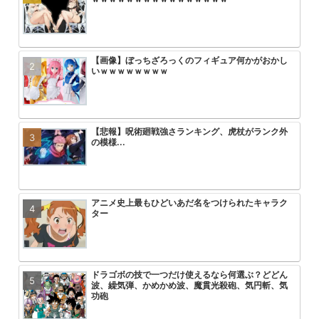
【画像】ぼっちざろっくのフィギュア何かがおかし
美味しんぼvs将太の寿司のワサビ
アニメ無職転生3期が始まるけどこ
【画像】トガちゃんの新作フィギュ
いｗｗｗｗｗｗｗｗ
ｗ
を追い抜くけど
クスｗｗｗｗｗｗｗｗｗｗｗｗｗｗ
【悲報】呪術廻戦強さランキング、虎杖がランク外
【悲報】最近のプリキュアヒロイン
【画像】「彼岸島」の作者がヤニね
【悲報】ワンパンマン3期の作画お
の模様...
ｗｗｗ
る2倍ヤバい
アニメ史上最もひどいあだ名をつけられたキャラク
HUNTER×HUNTERのこいつって
【朗報】ヤニねこ中国で大ヒットｗ
【悲報】ワンピース、適当につけた
ター
ん？
ｗｗｗｗｗｗ
る
ドラゴボの技で一つだけ使えるなら何選ぶ？どどん
【悲報】アーニャ・フォージャーち
無職転生第3期が第一話からいきな
速報 フリーレンの丸パクリ作品炎
波、繰気弾、かめかめ波、魔貫光殺砲、気円斬、気
まう
コにして失禁させるシーンを流した
功砲