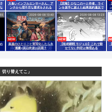
子
大食いインフルエンサーさん、ア
【悲報】ひなこのーと作者、ライ
にな
ンチから理不尽な要求をされる
ンを派手に超えた結果規約違反で
削除される
:55
2026-08-08 13:40
2026-08-08 13:23
NEW
NEW
N
め
薬屋のひとりごと実写化したら永
【呪術廻戦 モジュロ】これで殺
瀬廉×浜辺美波は話題？
せてない判定は無理ある
、切り替えてこ」