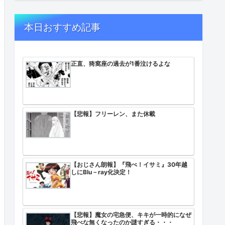
本日おすすめ記事
正直、猗窩座の過去が1番泣けるよな
【悲報】フリーレン、また休載
【おじさん朗報】『飛べ！イサミ』30年越
しにBlu－ray化決定！
【悲報】魔女の宅急便、キキが一時的になぜ
飛べな無くなったのか謎すぎる・・・