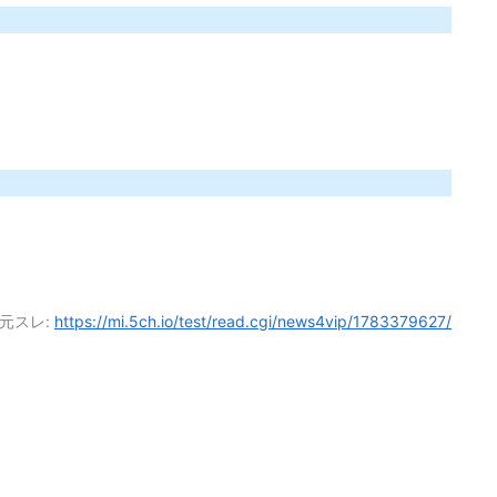
元スレ:
https://mi.5ch.io/test/read.cgi/news4vip/1783379627/