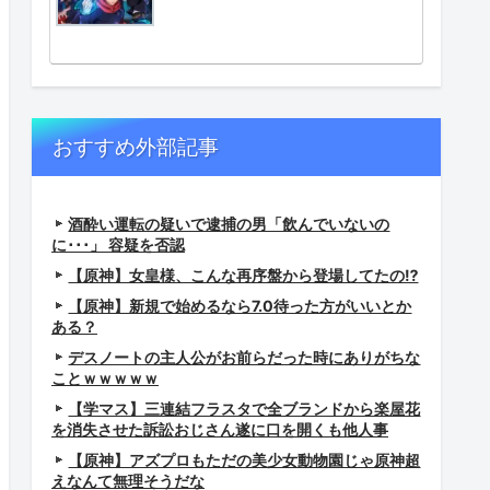
おすすめ外部記事
酒酔い運転の疑いで逮捕の男「飲んでいないの
に･･･」 容疑を否認
【原神】女皇様、こんな再序盤から登場してたの⁉
【原神】新規で始めるなら7.0待った方がいいとか
ある？
デスノートの主人公がお前らだった時にありがちな
ことｗｗｗｗｗ
【学マス】三連結フラスタで全ブランドから楽屋花
を消失させた訴訟おじさん遂に口を開くも他人事
【原神】アズプロもただの美少女動物園じゃ原神超
えなんて無理そうだな