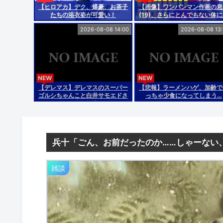
【ヒロアカ】デク、爆豪、お茶子
【画像】ワンパンマン作画の息
たちの浴衣姿が可愛い！
(19)、さらにとんでもない体
るｗｗｗｗ
2026-08-08 14:00
2026-08-08 13
NEW
NEW
【デレマス】デレマスのスーパー
【悲報】ラーメンハゲ、加齢で
ゴルシちゃんこと白井サモエドさ
っちゃ少食になってしまう…
ん生存報告
兵十「ごん、お前だったのか……しゃーない
雑談