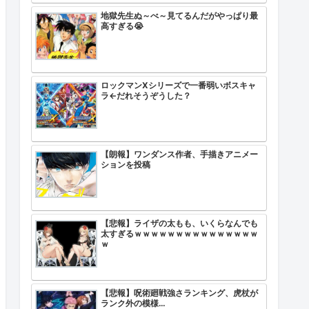
地獄先生ぬ～べ～見てるんだがやっぱり最
高すぎる😭
ロックマンXシリーズで一番弱いボスキャ
ラ←だれそうぞうした？
【朗報】ワンダンス作者、手描きアニメー
ションを投稿
【悲報】ライザの太もも、いくらなんでも
太すぎるｗｗｗｗｗｗｗｗｗｗｗｗｗｗｗ
ｗ
【悲報】呪術廻戦強さランキング、虎杖が
ランク外の模様…