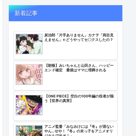
新着記事
炭治郎「片手ありません」カナヲ「両目見
えません」←どうやってセ〇クスしたの？
【朗報】みいちゃんと山田さん、ハッピー
エンド確定 最後はママに埋葬される
【ONE PIECE】空白の100年編の役者が揃
う【世界の真実】
アニメ監督「みなみけには『冬』が居ない
やん…せや！『冬』の末っ子をアニメオリ
ジナルで出そ！」