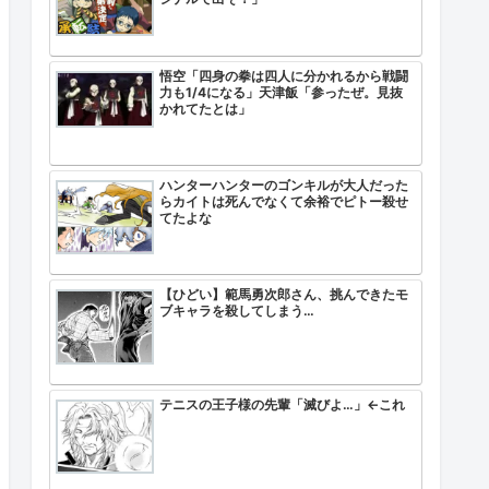
悟空「四身の拳は四人に分かれるから戦闘
力も1/4になる」天津飯「参ったぜ。見抜
かれてたとは」
ハンターハンターのゴンキルが大人だった
らカイトは死んでなくて余裕でピトー殺せ
てたよな
【ひどい】範馬勇次郎さん、挑んできたモ
ブキャラを殺してしまう…
テニスの王子様の先輩「滅びよ…」←これ