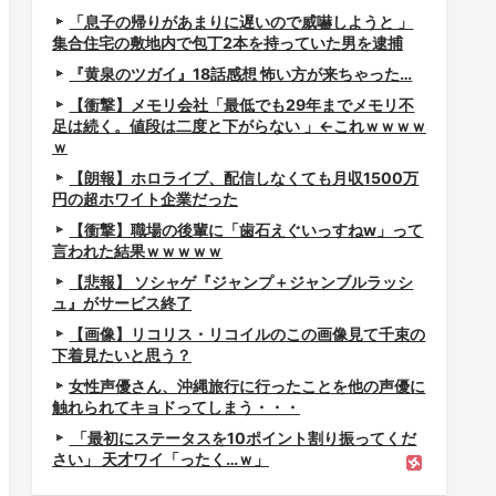
「息子の帰りがあまりに遅いので威嚇しようと 」
集合住宅の敷地内で包丁2本を持っていた男を逮捕
『黄泉のツガイ』18話感想 怖い方が来ちゃった…
【衝撃】メモリ会社「最低でも29年までメモリ不
足は続く。値段は二度と下がらない 」←これｗｗｗｗ
ｗ
【朗報】ホロライブ、配信しなくても月収1500万
円の超ホワイト企業だった
【衝撃】職場の後輩に「歯石えぐいっすねw」って
言われた結果ｗｗｗｗｗ
【悲報】 ソシャゲ『ジャンプ＋ジャンブルラッシ
ュ』がサービス終了
【画像】リコリス・リコイルのこの画像見て千束の
下着見たいと思う？
女性声優さん、沖縄旅行に行ったことを他の声優に
触れられてキョドってしまう・・・
「最初にステータスを10ポイント割り振ってくだ
さい」 天才ワイ「ったく…ｗ」