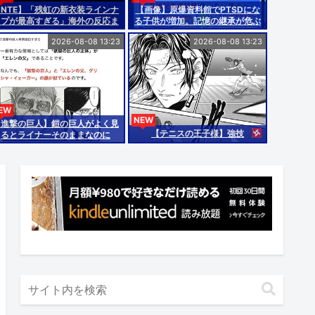
【NTE】「残虹の新衣装ラインナ
【画像】原爆資料館でPTSDにな
ップが最高すぎる」海外の反応ま
る子供が増加。記憶の継承が危ぶ
とめ
まれる事態に
2026-08-08 13:23
2026-08-08 13:23
EW
NEW
【進撃の巨人】鎧の巨人がよく見
【テニスの王子様】強技
るとライナーそのままなのに