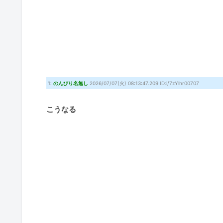
1:
のんびり名無し
2026/07/07(火) 08:13:47.209 ID:i/7zYlhr00707
こうなる