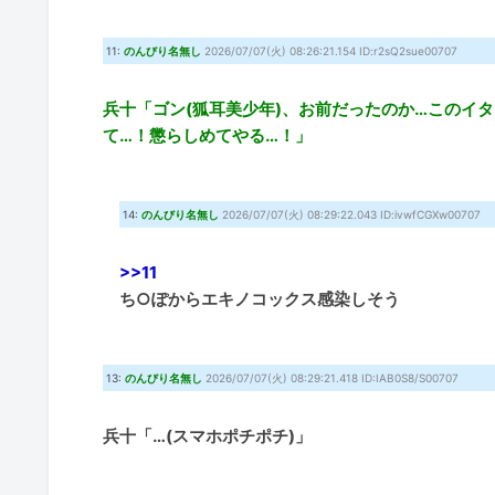
11:
のんびり名無し
2026/07/07(火) 08:26:21.154 ID:r2sQ2sue00707
兵十「ゴン(狐耳美少年)、お前だったのか…このイタ
て…！懲らしめてやる…！」
14:
のんびり名無し
2026/07/07(火) 08:29:22.043 ID:ivwfCGXw00707
>>11
ち○ぽからエキノコックス感染しそう
13:
のんびり名無し
2026/07/07(火) 08:29:21.418 ID:IAB0S8/S00707
兵十「…(スマホポチポチ)」