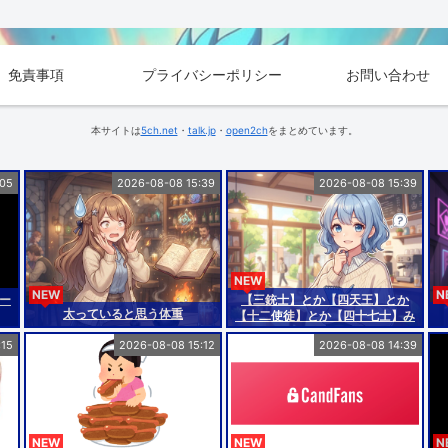
免責事項
プライバシーポリシー
お問い合わせ
本サイトは
5ch.net
・
talk.jp
・
open2ch
をまとめています。
:05
2026-08-08 15:39
2026-08-08 15:39
NEW
NEW
N
ー
【三銃士】とか【四天王】とか
太っていると思う体重
【十二使徒】とか【四十七士】み
たいなの
:15
2026-08-08 15:12
2026-08-08 14:39
NEW
NEW
N