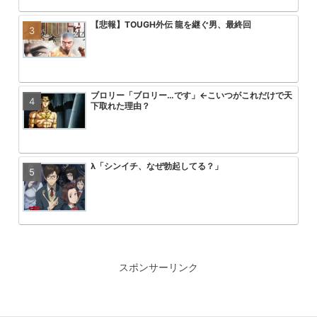
【悲報】TOUGH外伝 龍を継ぐ男、最終回
みいちゃんと山田さん、次号最終回
【画像】「彼岸島」の作者がヤニね
【悲報】ワンパンマン3期の作画お
ｗｗｗ
る2倍ヤバい
ブロリー「ブロリー…です」←こいつがこれだけで天
ゴジータが中〇ししたら悟空とベジ
【朗報】ヤニねこ中国で大ヒットｗ
速報 フリーレンの丸パクリ作品炎
下取れた理由？
れるってこと？
ｗｗｗｗｗｗ
λ「シンイチ、なぜ勃起してる？」
【画像】ひぐらし「女子小学生を和
無職転生第3期が第一話からいきな
【悲報】ワンピース、適当につけた
っ込んで、糞尿まみれで窒息死させ
コにして失禁させるシーンを流した
る
【訃報】十本刀さんまた一人逝く…（29年ぶり3人目
【悲報】ワンピース麦わら海賊団の
フリーレンの世界線の民間魔法で現
エヴァ旧劇のアスカが弐号機の中で
症
いなと思うもの
るシーン、えっちすぎるwwwww
スポンサーリンク
輪るピングドラムとかいうアニメwwww
美味しんぼvs将太の寿司のワサビ
ONE PIECE 懸賞金５億超えが３
【速報】ブラック・マジシャン・ガ