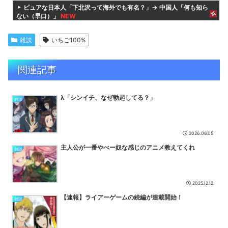
ピュアな日本人「下北沢って海外でも有名？」→ 中国人「何も知ら
ない（早口）」
NEW
【衝撃】「住信SBI」が「ドコモの銀行」に変わってうんざりしてる
やつｗｗｗｗｗ
NEW
雑談
いちご100%
【勝利の女神:NIKKE】ねんどろいど「アリス」【本日発売】
NEW
関連記事
【NTE まとめ】「爆釣」イベント開幕でシティスタミナ消化が一瞬
に！？神イベ到来に歓喜するスレ民の反応まとめ
NEW
【悲報】大ヒットエロゲ『ヤリステ メスブター』の開発者、売上の
λ「シンイチ、なぜ勃起してる？」
入金を銀行に拒否され受け取れず、多額の納税義務だけが残り絶...
雑談
NEW
【ウマ娘】ポッケはバニースーツとかすごい似合うと思ってる
NEW
2026.08.05
【画像】ぼっちざろっくのフィギュア何かがおかしいｗｗｗｗｗｗｗ
ｗ
NEW
主人公が一番やべー奴な感じのアニメ教えてくれ
雑談
魔女っ子シューティング最新作『コットン ロックウィズユー』8/6本
日リリース！『コットンロックンロール』の後継作
NEW
2025.12.12
【朗報？】ワイルズ9900円→4990円に値下げ！でも民「まだ高
い」で草
NEW
【速報】ライアーゲームの続編が連載開始！
雑談
【NTEまとめ】ポルシェもバイクも引いてない微課金だけど600万
くらいしかないぞ
NEW