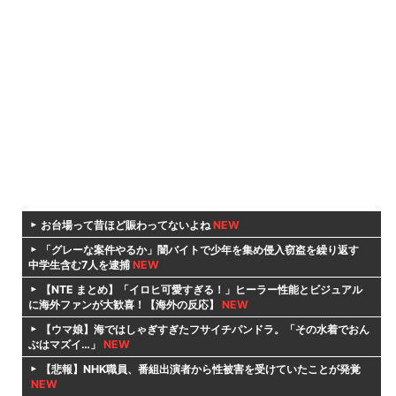
お台場って昔ほど賑わってないよね
NEW
「グレーな案件やるか」闇バイトで少年を集め侵入窃盗を繰り返す
中学生含む7人を逮捕
NEW
【NTE まとめ】「イロヒ可愛すぎる！」ヒーラー性能とビジュアル
に海外ファンが大歓喜！【海外の反応】
NEW
【ウマ娘】海ではしゃぎすぎたフサイチパンドラ。「その水着でおん
ぶはマズイ…」
NEW
【悲報】NHK職員、番組出演者から性被害を受けていたことが発覚
NEW