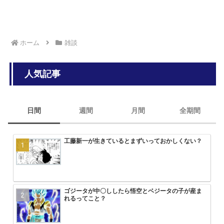
ホーム
雑談
人気記事
日間
週間
月間
全期間
工藤新一が生きているとまずいっておかしくない？
HUNTER×HUNTERのこいつって
みいちゃんと山田さん、次号最終回
大人気エロ漫画「サバエとヤッたら
ん？
回を迎える
ゴジータが中〇ししたら悟空とベジータの子が産ま
スラダンの海南が全国2位いけたの
アニメ無職転生3期が始まるけどこ
【画像】トガちゃんの新作フィギュ
れるってこと？
やが
を追い抜くけど
クスｗｗｗｗｗｗｗｗｗｗｗｗｗｗ