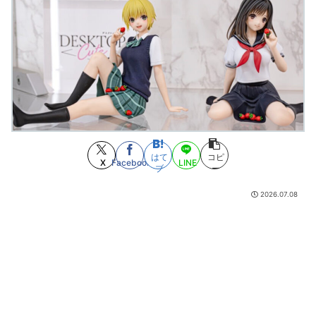
【Thisコミュニケーション】グルメ漫画です アニメ化してください
(8/5
23:35)
簡単でよく食べる子供の朝ごはんのアイデア
(8/5 23:34)
【衝撃】手巻きタバコとかいうコスパ最強の喫煙方法←これｗｗｗｗｗ
(8/5 23:18)
幼女戦記Ⅱ 第5話 感想：派閥のボスが島流しでキャリアプランが崩れ去る！
(8/5 23:17)
「まんじゅうや」の投票で当選無効の裁決を受けた茨城・神栖市長 県選
挙管理委員会を訴訟
(8/5 23:12)
Lucrea「エリス」フィギュア 商品情報公開
(8/5 23:12)
これからはAIがゲームとかマンガ作る時代に…手作りはオワコン？
(8/5
はて
コピ
X
Facebook
LINE
23:10)
ブ
ー
【原神】7.0の新武器性能が公開！旅人の星5武器強くね⁉
(8/5 23:05)
2026.07.08
「ヴェルルッタ First Engage Ver.〈ファーストエンゲージVer.〉」プラモデ
ル
(8/5 23:05)
【悲報】「シャニマスの灯織は自閉症。私と同じ」→炎上
(8/5 23:00)
お台場って昔ほど賑わってないよね
(8/5 22:39)
「グレーな案件やるか」闇バイトで少年を集め侵入窃盗を繰り返す 中学
生含む7人を逮捕
(8/5 22:12)
【BLEACH】ここの織姫かわいい
(8/5 21:19)
みいちゃんと山田さん「主人公がぽっと出のモブに殺されて終わります」
←これ
(8/5 19:59)