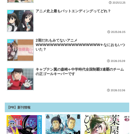
【ウマ娘】うおっすげー盛り…
NEW
2025.12.25
【ウマ娘】こんなにあった！？ ←「アヤベさんはトプロと “1” 差だ
アニメ史上最もバットエンディングってどれ？
雑談
ぞ」
NEW
【ゼンレスゾーンゼロ】ねんどろいど「セス・ ローウェル」【本日
発売】
NEW
2025.06.05
『少女革命ウテナ』の主人公たちの寮、”あの人”の家がモデルだった
2期だれもみてないアニメ
雑談
NEW
WWWWWWWWWWWWWWWWWW←なにおもいつ
いた？
【ウマ娘】旦那を尻に敷くDKPIおひんばの嫁さんは好きかい？
NEW
2026.05.09
キャプテン翼の森崎←中学時代全国制覇3連覇のチーム
雑談
の正ゴールキーパーです
2026.02.06
【PR】新刊情報