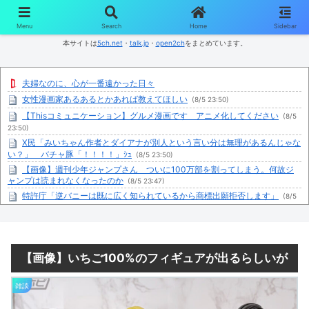
コンテンツへスキップ
Menu
Search
Home
Sidebar
本サイトは
5ch.net
・
talk.jp
・
open2ch
をまとめています。
夫婦なのに、心が一番遠かった日々
女性漫画家あるあるとかあれば教えてほしい
(8/5 23:50)
【Thisコミュニケーション】グルメ漫画です アニメ化してください
(8/5
23:50)
X民「みいちゃん作者とダイアナが別人という言い分は無理があるんじゃな
い？」 バチャ豚「！！！！」ｼｭ
(8/5 23:50)
【画像】週刊少年ジャンプさん ついに100万部を割ってしまう。何故ジ
ャンプは読まれなくなったのか
(8/5 23:47)
特許庁「逆バニーは既に広く知られているから商標出願拒否します」
(8/5
23:45)
初音ミクのゲーセンフィギュアのクオリティ、限界突破
(8/5 23:45)
【仮面ライダーマイス】脚本家と追加キャスト解禁！！制作発表会見感想
まとめ
(8/5 23:44)
【画像】いちご100%のフィギュアが出るらしいが
中国と仲良くしたほうが日本にメリットだらけなのにそれを理解してない
奴が多すぎる
(8/5 23:39)
雑談
【Thisコミュニケーション】グルメ漫画です アニメ化してください
(8/5
23:35)