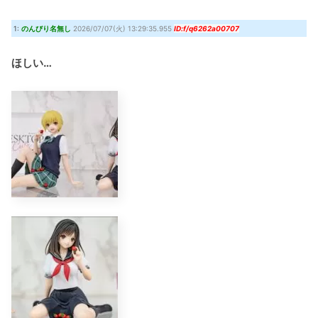
レオリオとクラピカは親友枠でキルアは友達なんだ…
(8/5 19:15)
1:
のんびり名無し
2026/07/07(火) 13:29:35.955
ID:f/q6262a00707
ONE PIECE実写化キャスト予想！平野紫耀×今田美桜が話題
(7/30 22:21)
『クロノ・トリガー』これすごく良いゲームじゃない？
(7/30 22:11)
ほしい…
【艦これ】時津風ちゃんの誘い方 他
(7/30 22:01)
Powered by livedoor 相互RSS