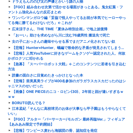
ドラえもんののび太の声優とかいう謎の人物
【FGO】組み合わせ次第で活かせる場面がきっとある。鬼女紅葉・フ
ァントム強化みんなの反応まとめ
ワンパンマンガロウ編「妥協で怪人やってるお前が本気でヒーローやっ
てる俺に勝てるわけないだろ」←これが
広末涼子さん、THE TIME「夏休み特別企画」で地上波復帰
「おーい」助けを求めながら川に沈む76歳男性 搬送先で死亡
女の子におっさんの趣味やらせる系でまだアニメ化されてない奴
【悲報】Hunter×Hunter、蟻編で致命的な矛盾が発見されてしまう…
【悲報】人気YouTuberに好きなゲームをクソゲー認定された人、何故
かボロクソに叩かれる
【急募】「スーパーロボット大戦」←このコンテンツに若者を引き込む
方法
読書の面白さに目覚めたきっかけとなった本
【悲報】亜美真美ライブが400名参加のガラガラスカスカだったのはシ
ャニマスのせいだった
【画像】ONE PIECEのニコ・ロビン(30)、2年前と顔が違いすぎるｗ
ｗｗ
BORUTO読んでる？
江本孟紀「そんなに高校球児のお体が大事なら甲子園はもうやらなくて
いい」
【FGO】アルター「バーサーカー/モルガン 最終再臨Ver.」フィギュア
【あみあみ限定で予約開始】
【悲報】ワンピース麦わら海賊団の骨、認知症を発症