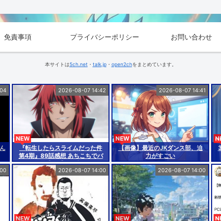
免責事項
プライバシーポリシー
お問い合わせ
本サイトは
5ch.net
・
talk.jp
・
open2ch
をまとめています。
:04
2026-08-07 14:42
2026-08-07 14:41
NEW
NEW
N
ん
『転生したらスライムだった件
【画像】最近のJKダンス部、迫
第4期』89話感想 あちこちでバ
力がすごい
トルと思惑が重なり合ってる
:00
2026-08-07 14:00
2026-08-07 14:00
NEW
NEW
N