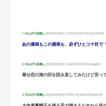
1:
のんびり名無し
2025/06/28(土) 16:34:03.85 ID:0GbuCEC00
あの漫画もこの漫画も、必ずひとコマ目で
2:
のんびり名無し
2025/06/28(土) 16:42:16.39 ID:CxhnlqjQ0
着せ恋の海の回を読み直してみたけど言って
3:
のんびり名無し
2025/06/28(土) 16:43:39.38 ID:imMyghU6r
大体麦藁帽子を後ろ手で押さえた女から坂