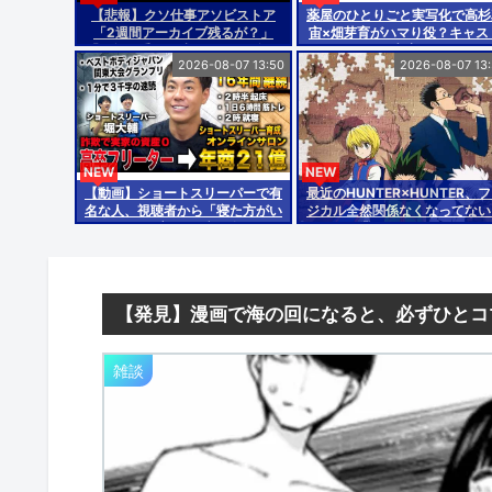
【悲報】クソ仕事アソビストア
薬屋のひとりごと実写化で高杉
「2週間アーカイブ残るが？」
宙×畑芽育がハマり役？キャス
「円盤を手元に残したい→円盤買
考察
2026-08-07 13:50
2026-08-07 13
わない理由は？」『本アンケート
につきまして、ボケ散らかしてい
たため修正いたしました
NEW
NEW
【動画】ショートスリーパーで有
最近のHUNTER×HUNTER、
名な人、視聴者から「寝た方がい
ジカル全然関係なくなってない
い」と言われブチギレ
GIの修業はなんだったのか？
【発見】漫画で海の回になると、必ずひとコ
雑談