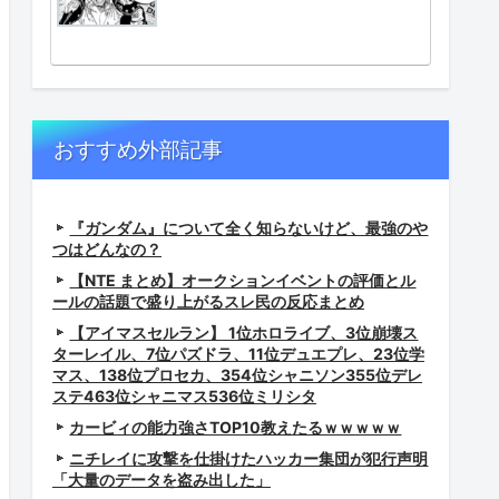
おすすめ外部記事
『ガンダム』について全く知らないけど、最強のや
つはどんなの？
【NTE まとめ】オークションイベントの評価とル
ールの話題で盛り上がるスレ民の反応まとめ
【アイマスセルラン】 1位ホロライブ、3位崩壊ス
ターレイル、7位パズドラ、11位デュエプレ、23位学
マス、138位プロセカ、354位シャニソン355位デレ
ステ463位シャニマス536位ミリシタ
カービィの能力強さTOP10教えたるｗｗｗｗｗ
ニチレイに攻撃を仕掛けたハッカー集団が犯行声明
「大量のデータを盗み出した」