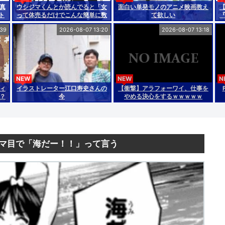
真
ウシジマくんとか読んでると「女
面白い単発モノのアニメ映画教え
ト
って体売るだけでこんな簡単に数
て欲しい
十万稼げんの？」と思うんやが
:39
2026-08-07 13:20
2026-08-07 13:18
NEW
NEW
N
フィ
イラストレーター江口寿史さんの
【衝撃】アラフォーワイ、仕事を
？
今
やめる決心をするｗｗｗｗｗ
マ目で「海だー！！」って言う