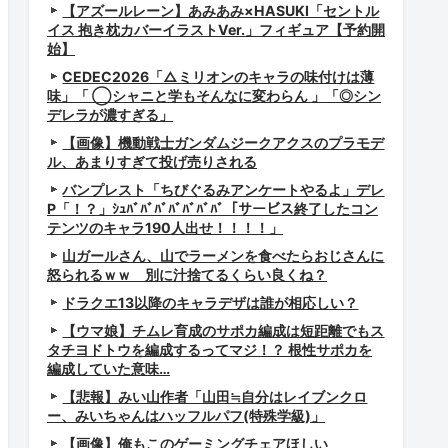
【アズールレーン】あみあみ×HASUKI「セントル
イス 抱き枕カバーイラストVer.」フィギュア【予約開
始】
CEDEC2026「△ミリオンのキャラの味付けは薄
味」「 ◯シャニと学もそんなに変わらん 」「◎シン
デレラが濃すぎる」
【画像】機動戦士ガンダムジークアクスのプラモデ
ル、あまりすぎて投げ売りされる
バンプレスト「ちびぐるみアンケートやるよ」デレ
P「！？」ｼｭﾊﾞﾊﾞﾊﾞﾊﾞﾊﾞﾊﾞﾊﾞ「サービス終了したコン
テンツのキャラ190人出せ！！！！」
山ガールさん、山でラーメンを食べたらおじさんに
怒られるｗｗ 別に汁捨てるくらい良くね？
ドラクエ13以降のキャラデザは誰が相応しい？
【ウマ娘】チムレ育成のサポカ編成は短距離でもス
タチヨドトウを編成するってマジ！？ 根性サポカを
編成していた意味…
【悲報】みい山作者「山田≒自分はレイブンクロ
ー、みいちゃんはハッフルパフ(特殊学級)」
【画像】俺もこのゲーミングチェアほしい