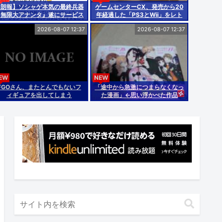
【朗報】ソシャゲ本気の最終兵器
ゲームセンターCX、発売から20
『無限大アナンタ』遂にサービス
年経過した「PS3とWii」をレト
開始へwwww
ロゲームとするか激論
2026-08-07 12:37
2026-08-07 12:37
EW
NEW
FGOさん、またとんでもないフ
「途中から急激につまらなくなっ
ィギュアを出してしまう
た漫画」←思い浮かべた作品
www