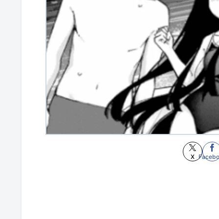
X
Faceb