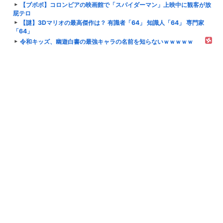
【ブボボ】コロンビアの映画館で「スパイダーマン」上映中に観客が放
屁テロ
【謎】3Dマリオの最高傑作は？ 有識者「64」 知識人「64」 専門家
「64」
令和キッズ、幽遊白書の最強キャラの名前を知らないｗｗｗｗｗ
病院に行く時の服装ヘアメイク
このワチャワチャ動画すき
敵「ガンプラはHGこそ至高」敵「MGなんだよなあ」敵「サイズとク
オリティのRG定期」←どれが正解？
【朗報】ワンピースの最終回、ガチでこのクソみたいな展開になりそう
ｗｗｗ
ゆずソフトの『千恋＊万花』がアニメ化決定したけど
上野にオープンした大人向けトイザらス、初日は想定の約4倍の売上
ちいかわ映画見た客「モモンガかわいい」ナガノ「ほなそろそろモモン
ガ■すで～」
【NTE まとめ】イロヒの評価・性能や凸優先度は？餅武器や衣装を巡
るスレ民のリアルな反応
技を出すたびに色が変わるウルトラマンテオ、見てるとこのウルトラマ
ンを思い出す
キングダム「うおお！馬上で何十キロもある鉾を振り回すぞ！」 ワイ
「握力何キロあんのwww？」
結局日本人は皇族って維持したいの？無くしたいの？
【ウマ娘】シービーとか透みたいなかっこよくてかわいい女が好きです