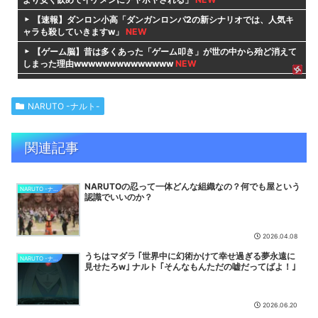
【速報】ダンロン小高「ダンガンロンパ2の新シナリオでは、人気キ
ャラも殺していきますw」
NEW
【ゲーム脳】昔は多くあった「ゲーム叩き」が世の中から殆ど消えて
しまった理由wwwwwwwwwwwwww
NEW
【悲報】人気配信者「はっきり言う、ジャングリア沖縄ほんとーーー
ーーーーーにおもんない！！！！」→炎上
NEW
NARUTO -ナルト-
【衝撃】手術中に熊本地震が直撃した結果ｗｗｗｗｗ(※動画あり)
NEW
関連記事
【覇権終了】ブルアカさん、5.5周年ガチャで初のセルラン1位を逃
してしまう
NEW
『バンドリ！ ゆめ∞みた』8話感想 みゅーたいぷ解散の危機！？
NARUTOの忍って一体どんな組織なの？何でも屋という
NARUTO -ナルト-
NEW
認識でいいのか？
【悲報】漫画『ナナとカオル』作者、大腸がんステージ4
NEW
無職転生の重婚の話がキモイってまた盛り上がってる
NEW
2026.04.08
【原神】アズプロもただの美少女動物園じゃ原神超えなんて無理そう
うちはマダラ ｢世界中に幻術かけて幸せ過ぎる夢永遠に
NARUTO -ナルト-
だな
NEW
見せたろw｣ ナルト ｢そんなもんただの嘘だってばよ！｣
【悲報】週刊少年ジャンプさん、最大発行部数653万部から急降下で
ついに100万部を割ってしまうｗｗｗｗｗ
NEW
2026.06.20