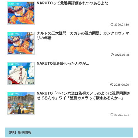
ブロリーMADを初めて見たんだが
NEW
NARUTOって最近再評価されつつあるよな
NARUTO -ナルト-
【悲報】Z世代「ジャンポケ斎藤は口封じに被害者コロした方が量刑
軽かっただろ 」賛同者多数で終わる・・・
NEW
【仮面ライダーマイス】「変身ベルト DXマイスドライバー」ほか
2026.01.30
【DMM・楽天ブックス予約開始！】
NEW
ナルトの三大疑問 カカシの視力問題、カンクロウテマ
NARUTO -ナルト-
【動画】ゲーフリ新作、とんでもない手抜きをしてしまうwwwww
リの年齢
NEW
【朗報】漫画家「アニメ化決定！？嬉しい！！」→「なんなんだよこ
2026.06.21
れ…」←最初に思い浮かんだ作品ｗｗｗ
NEW
NARUTO読み終わったんやが…
『令和のダラさん』6話感想 ダラさんにビームを打ちたいと懇願する
NARUTO -ナルト-
薫
NEW
【シャニマス】シャッフルユニット【No 1 feel alone】キービジュ
アルを公開
NEW
2026.06.26
NARUTO「ペイン六道は監視カメラのように視界同期さ
NARUTO -ナルト-
せてるんや」ワイ「監視カメラって概念あるんか…」
2026.02.08
【PR】新刊情報