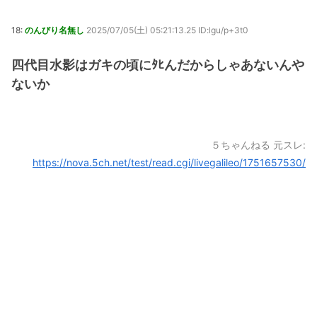
18:
のんびり名無し
2025/07/05(土) 05:21:13.25 ID:lgu/p+3t0
四代目水影はガキの頃にﾀﾋんだからしゃあないんや
ないか
５ちゃんねる 元スレ:
https://nova.5ch.net/test/read.cgi/livegalileo/1751657530/