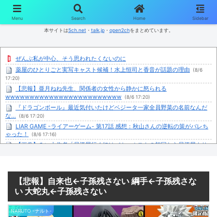
コンテンツへスキップ
Menu
Search
Home
Sidebar
本サイトは
5ch.net
・
talk.jp
・
open2ch
をまとめています。
ぜんぶ私が中心、そう思われたくないのに
薬屋のひとりごと実写キャスト候補！水上恒司と香音が話題の理由
(8/6
17:20)
【悲報】亜月ねね先生、関係者の女性から静かに怒られる
wwwwwwwwwwwwwwwwwwwwwwww
(8/6 17:20)
『ドラゴンボール』最近気付いたけどベジータ一家全員野菜の名前なんだ
な…
(8/6 17:20)
LIAR GAME -ライアーゲーム- 第17話 感想：秋山さんの逆転の策がバレち
ゃった！
(8/6 17:16)
【画像】みい山作者「居酒屋行く奴はバカ。ホストの初回なら居酒屋より
安く飲めてイケメンにチヤホヤされる」
(8/6 17:13)
【速報】ダンロン小高「ダンガンロンパ2の新シナリオでは、人気キャラも
殺していきますw」
(8/6 17:11)
【悲報】自来也←子孫残さない 綱手←子孫残さな
フナ釣りもハマりだすとヤバいんだよなぁ…
(8/6 17:09)
い 大蛇丸←子孫残さない
彼女の実家でご飯頂いたんだがすき焼きの肉が鶏肉だった
(8/6 17:08)
【衝撃】ハンターハンター、とんでもねえ伏線が発掘される。クルタ族の
NARUTO -ナルト-
虐殺犯人がツェリードニヒだった模様！
(8/6 17:05)