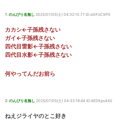
まう
(8/6 15:00)
無職転生の重婚の話がキモイってまた盛り上がってる
(8/6 14:39)
1:
のんびり名無し
2025/07/05(土) 04:32:10.77 ID:ol0FoCXP0
【悲報】週刊少年ジャンプさん、最大発行部数653万部から急降下でつい
に100万部を割ってしまうｗｗｗｗｗ
(8/6 14:30)
ONE PIECE実写化キャスト予想！平野紫耀×今田美桜が話題
(7/30 22:21)
カカシ←子孫残さない
『クロノ・トリガー』これすごく良いゲームじゃない？
(7/30 22:11)
ガイ←子孫残さない
【艦これ】時津風ちゃんの誘い方 他
(7/30 22:01)
四代目雷影←子孫残さない
Powered by livedoor 相互RSS
四代目水影←子孫残さない
何やってんだお前ら
2:
のんびり名無し
2025/07/05(土) 04:33:18.64 ID:AEDKps440
ねえジライヤのとこ好き