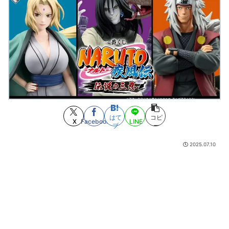
【画像】最新のライザ、まだイケる
(8/6 17:05)
【画像】フィギュア開けりゅ
(8/6 17:04)
明日から1週間、好きなものを毎日1つ食べられるなら何食べる？
(8/6
17:04)
(ヽ´ん`)「ボルト3連覇って凄いな。12年間も世界一かよ」 ←Z世代が困惑
www
(8/6 16:35)
32歳女性、ジャンプ関連グッズを『注文キャンセル』繰り返し逮捕。総額
43億。「購入した気分になる」いやどう見ても在庫枯らせての転売だろ
(8/6
16:30)
近所のコープにいる爺さん、隙あらば他人のカゴに商品を入れようとする
(8/6 16:12)
はて
コピ
ワンピースより面白い漫画、ガチでこの世に存在しないかもしれないｗｗ
X
Facebook
LINE
ブ
ー
ｗ
(8/6 16:03)
かつて６５０万部を誇った「週刊少年ジャンプ」、発行部数が初の100万
2025.07.10
部割れ
(8/6 15:55)
新人女性声優、水着になる「これって需要ありますか？」
(8/6 15:45)
「週刊少年ジャンプ」 発行部数が初の100万部割れ
(8/6 15:33)
【画像】漫画家・桂正和、最新のパンツ＆お尻のイラスト投稿にネット衝
撃「この質感の出し方」「実写かと思いました」
(8/6 15:31)
【衝撃】手術中に熊本地震が直撃した結果ｗｗｗｗｗ(※動画あり)
(8/6
15:18)
【覇権終了】ブルアカさん、5.5周年ガチャで初のセルラン1位を逃してし