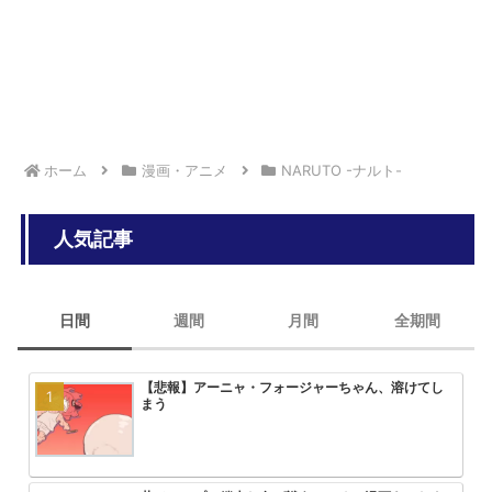
ホーム
漫画・アニメ
NARUTO -ナルト-
人気記事
日間
週間
月間
全期間
【悲報】アーニャ・フォージャーちゃん、溶けてし
HUNTER×HUNTERのこいつって
みいちゃんと山田さん、次号最終回
大人気エロ漫画「サバエとヤッたら
まう
ん？
回を迎える