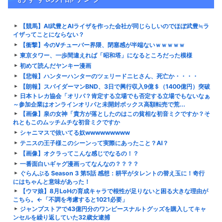
【競馬】AI武豊とAIライザを作った会社が同じらしいのでほぼ武豊≒ラ
イザってことにならない？
【衝撃】今のVチューバー界隈、閉塞感が半端ないｗｗｗｗｗ
東京タワー、一歩間違えれば「昭和塔」になるところだった模様
初めて読んだヤンキー漫画
【悲報】ハンターハンターのツェリードニヒさん、死亡か・・・・
【朗報】スパイダーマンBND、3日で興行収入9億＄（1400億円）突破
日本トレカ協会「オリパ？肯定する立場でも否定する立場でもないなぁ
～参加企業はオンラインオリパと未開封ボックス高額転売で荒...
【画像】泉の女神「貴方が落としたのはこの貧相な初音ミクですか？そ
れともこのムッチムチな初音ミクですか
シャニマスで抜いてる奴wwwwwwwww
テニスの王子様このシーンって実際にあったこと？AI？
【画像】オクラってこんな感じでなるの！？
一番面白いギャグ漫画ってなんなの？？？？
ぐらんぶる Season 3 第5話 感想：耕平がタレントの替え玉に！奇行
にはちゃんと意味があった！
【ウマ娘】8月LoHの育成キャラで根性が足りないと困る大きな理由が
こちら。←「不調を考慮すると1021必要」
ジャンプストアで43億円分のワンピースナルトグッズを購入してキャ
ンセルを繰り返していた32歳女逮捕