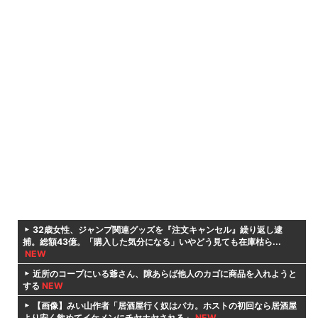
32歳女性、ジャンプ関連グッズを『注文キャンセル』繰り返し逮
捕。総額43億。「購入した気分になる」いやどう見ても在庫枯ら...
NEW
近所のコープにいる爺さん、隙あらば他人のカゴに商品を入れようと
する
NEW
【画像】みい山作者「居酒屋行く奴はバカ。ホストの初回なら居酒屋
より安く飲めてイケメンにチヤホヤされる」
NEW