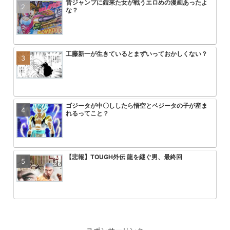
昔ジャンプに鎧来た女が戦うエロめの漫画あったよ
スラダンの海南が全国2位いけたの
アニメ無職転生3期が始まるけどこ
【画像】トガちゃんの新作フィギュ
な？
やが
を追い抜くけど
クスｗｗｗｗｗｗｗｗｗｗｗｗｗｗ
工藤新一が生きているとまずいっておかしくない？
みいちゃんと山田さん、次号最終回
【画像】「彼岸島」の作者がヤニね
【悲報】ワンパンマン3期の作画お
ｗｗｗ
る2倍ヤバい
ゴジータが中〇ししたら悟空とベジータの子が産ま
ゴジータが中〇ししたら悟空とベジ
【朗報】ヤニねこ中国で大ヒットｗ
速報 フリーレンの丸パクリ作品炎
れるってこと？
れるってこと？
ｗｗｗｗｗｗ
【悲報】TOUGH外伝 龍を継ぐ男、最終回
【画像】ひぐらし「女子小学生を和
無職転生第3期が第一話からいきな
【悲報】ワンピース、適当につけた
っ込んで、糞尿まみれで窒息死させ
コにして失禁させるシーンを流した
る
【画像】ぼっちざろっくのフィギュア何かがおかし
【悲報】アーニャ・フォージャーち
フリーレンの世界線の民間魔法で現
エヴァ旧劇のアスカが弐号機の中で
いｗｗｗｗｗｗｗｗ
まう
いなと思うもの
るシーン、えっちすぎるwwwww