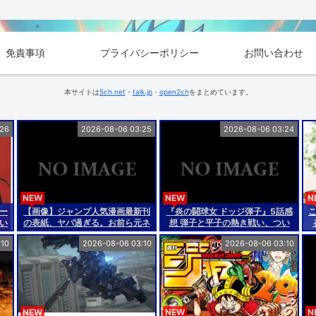
免責事項
プライバシーポリシー
お問い合わせ
本サイトは
5ch.net
・
talk.jp
・
open2ch
をまとめています。
:26
2026-08-06 03:25
2026-08-06 03:24
NEW
NEW
N
ー
【画像】ジャンプ人気漫画最新刊
『炎の闘球女 ドッジ弾子』5話感
い
の表紙、ヤバ過ぎる。お前ら元ネ
想 弾子と平子の熱き戦い、つい
タ分かるか？
に決着！
:10
2026-08-06 03:10
2026-08-06 03:10
NEW
NEW
N