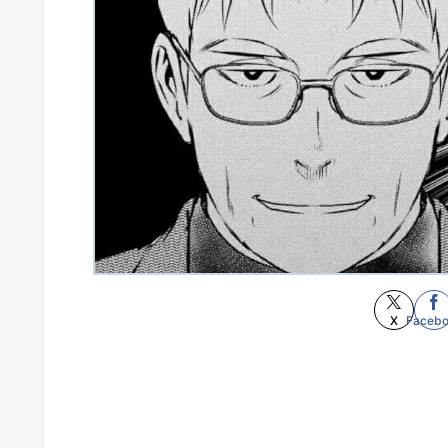
X
Faceb