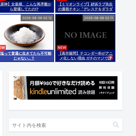
【原神】女皇様、こんな再序盤か
【ミリオンライブ】砂浜ラブ先生
ら登場してたの⁉
の漫画チキン「デレステをダラダ
ラ続けてんじゃねーよ」
2026-08-06 02:12
2026-08-06 02:11
EW
NEW
減塩って普通に生きてたら不可能
【高市疑問】テコンダー朴がアニ
じゃない…？
メ化しない理由 ガチのマジで謎