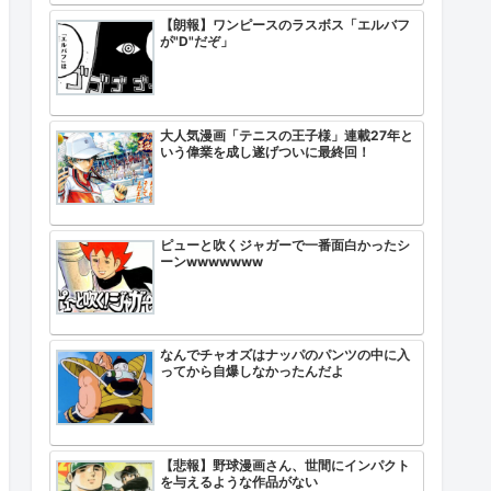
【朗報】ワンピースのラスボス「エルバフ
が"D"だぞ」
大人気漫画「テニスの王子様」連載27年と
いう偉業を成し遂げついに最終回！
ピューと吹くジャガーで一番面白かったシ
ーンwwwwwww
なんでチャオズはナッパのパンツの中に入
ってから自爆しなかったんだよ
【悲報】野球漫画さん、世間にインパクト
を与えるような作品がない