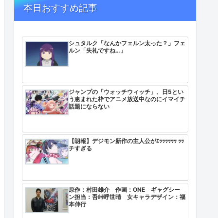
本日おすすめ記事
シュタルク「なんかフェルン太った？」フェ
ルン「失礼ですね…」
ジャンプの「ウォッチウィッチ」、日5とい
う恵まれた枠でアニメ放送中なのにイマイチ
話題にならない
【朗報】デジモン新作の主人公がｴｯｯｯｯｯｯ ｯｯ
チすぎる
原作：村田雄介 作画：ONE ギャグシー
ン担当：吾峠呼世晴 女キャラデザイン：福
本伸行