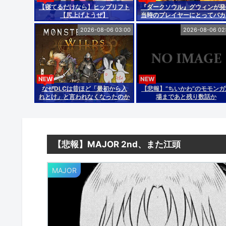
【寝てるだけなら】ヒップリフト
『ダークソウル』グウィンが発
【尻上げようぜ】
当時のプレイヤーにとってバカ
たいに強いボスだったことが忘
2026-08-06 03:00
2026-08-06 02
られている
NEW
NEW
なぜDLCは昔ほど「最初から入
【悲報】”ちいかわ”のモモンガ
れとけ」と言われなくなったのか
場まであと残り数話か
【悲報】MAJOR 2nd、また江頭
MAJOR