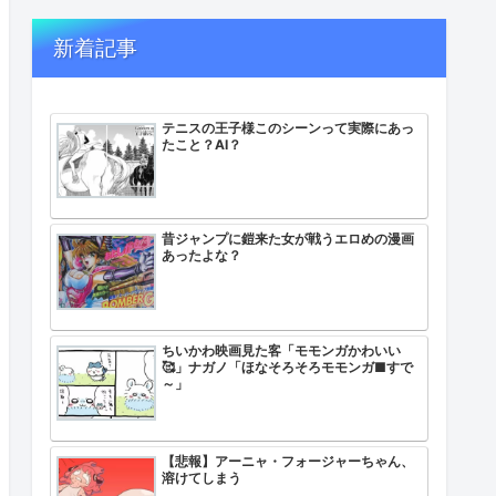
新着記事
テニスの王子様このシーンって実際にあっ
たこと？AI？
昔ジャンプに鎧来た女が戦うエロめの漫画
あったよな？
ちいかわ映画見た客「モモンガかわいい
🥰」ナガノ「ほなそろそろモモンガ■すで
～」
【悲報】アーニャ・フォージャーちゃん、
溶けてしまう