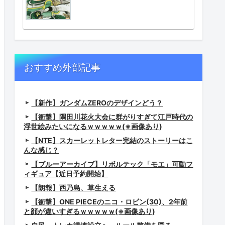
おすすめ外部記事
【新作】ガンダムZEROのデザインどう？
【衝撃】隅田川花火大会に群がりすぎて江戸時代の
浮世絵みたいになるｗｗｗｗｗ(※画像あり)
【NTE】スカーレットレター完結のストーリーはこ
んな感じ？
【ブルーアーカイブ】リボルテック「モエ」可動フ
ィギュア【近日予約開始】
【朗報】西乃島、草生える
【衝撃】ONE PIECEのニコ・ロビン(30)、2年前
と顔が違いすぎるｗｗｗｗｗ(※画像あり)