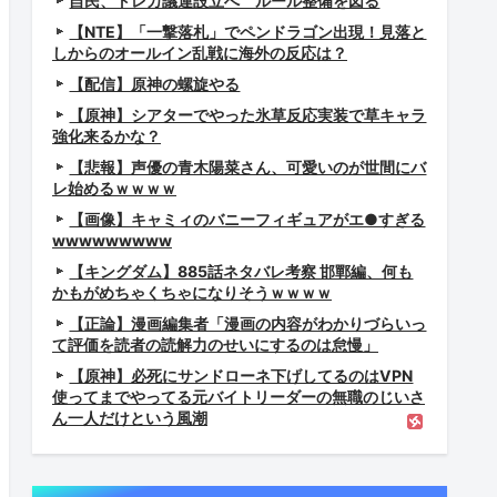
自民、トレカ議連設立へ ルール整備を図る
【NTE】「一撃落札」でペンドラゴン出現！見落と
しからのオールイン乱戦に海外の反応は？
【配信】原神の螺旋やる
【原神】シアターでやった氷草反応実装で草キャラ
強化来るかな？
【悲報】声優の青木陽菜さん、可愛いのが世間にバ
レ始めるｗｗｗｗ
【画像】キャミィのバニーフィギュアがエ●すぎる
wwwwwwwww
【キングダム】885話ネタバレ考察 邯鄲編、何も
かもがめちゃくちゃになりそうｗｗｗｗ
【正論】漫画編集者「漫画の内容がわかりづらいっ
て評価を読者の読解力のせいにするのは怠慢」
【原神】必死にサンドローネ下げしてるのはVPN
使ってまでやってる元バイトリーダーの無職のじいさ
ん一人だけという風潮