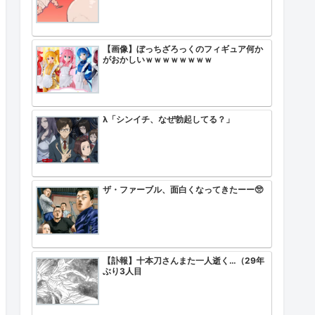
【画像】ぼっちざろっくのフィギュア何か
がおかしいｗｗｗｗｗｗｗｗ
λ「シンイチ、なぜ勃起してる？」
ザ・ファーブル、面白くなってきたーー🥺
【訃報】十本刀さんまた一人逝く…（29年
ぶり3人目