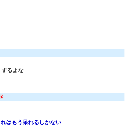
リするよな
+0
これはもう呆れるしかない