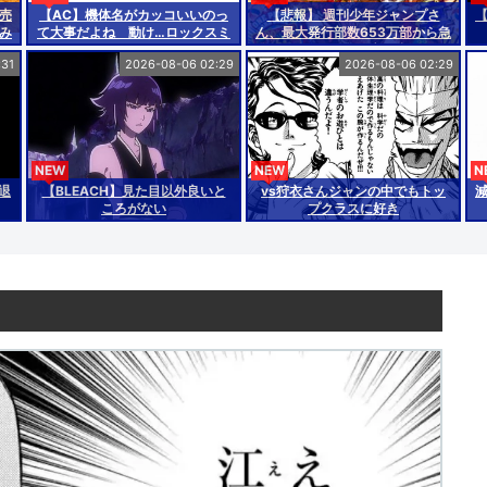
売
【AC】機体名がカッコいいのっ
【悲報】 週刊少年ジャンプさ
み
て大事だよね 動け…ロックスミ
ん、最大発行部数653万部から急
れ
ス…！！とかセリフとしてサマに
降下でついに100万部を割ってし
:31
2026-08-06 02:29
2026-08-06 02:29
なるし
まうww
NEW
NEW
N
退
【BLEACH】見た目以外良いと
vs狩衣さんジャンの中でもトッ
ころがない
プクラスに好き