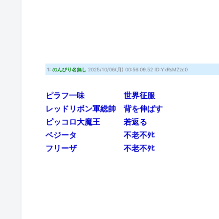
1:
のんびり名無し
2025/10/06(月) 00:56:09.52 ID:YxRsMZzc0
ピラフ一味 世界征服
レッドリボン軍総帥 背を伸ばす
ピッコロ大魔王 若返る
ベジータ 不老不ﾀﾋ
フリーザ 不老不ﾀﾋ