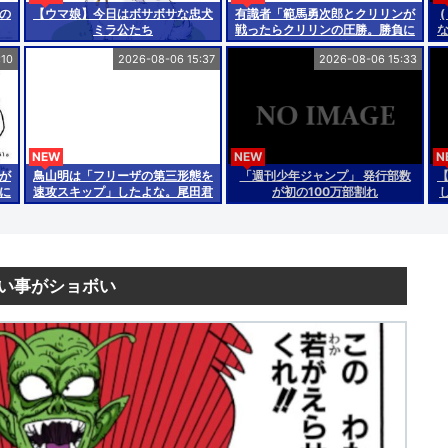
の
【ウマ娘】今日はボサボサな忠犬
有識者「範馬勇次郎とクリリンが
ミラ公たち
戦ったらクリリンの圧勝。勝負に
な
ww
ならないぐらい差がある」
:10
2026-08-06 15:37
2026-08-06 15:33
NEW
NEW
N
が
鳥山明は「フリーザの第三形態を
「週刊少年ジャンプ」 発行部数
に
速攻スキップ」したよな。尾田君
が初の100万部割れ
なら一ヶ月は引っ張る。
い事がショボい