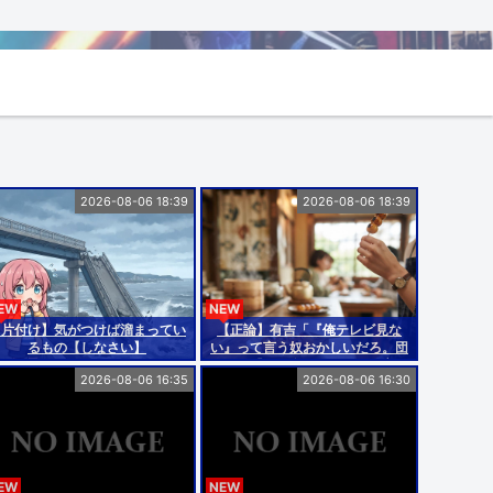
2026-08-06 18:39
2026-08-06 18:39
EW
NEW
【片付け】気がつけば溜まってい
【正論】有吉「『俺テレビ見な
るもの【しなさい】
い』って言う奴おかしいだろ。団
子屋で『団子食べない』って言う
2026-08-06 16:35
2026-08-06 16:30
か？」
EW
NEW