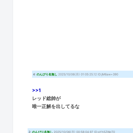
4:
のんびり名無し
2025/10/06(月) 01:05:25.12 ID:jM6aw+390
>>1
レッド総帥が
唯一正解を出してるな
2:
のんびり名無し
2025/10/06(月) 00:58:04.97 ID:qYh5ZWoT0