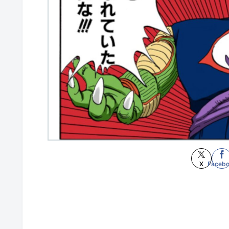
X
Faceb