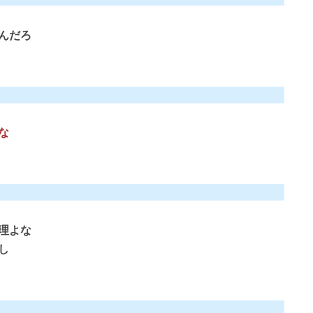
んだろ
な
理よな
し