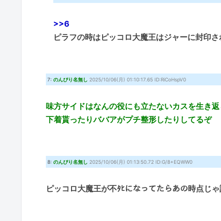
>>6
ピラフの時はピッコロ大魔王はジャーに封印さ
7:
のんびり名無し
2025/10/06(月) 01:10:17.65 ID:RiCoHspV0
味方サイドはなんの役にも立たないカスを生き返
下着貰ったりババアがプチ整形したりしてるぞ
8:
のんびり名無し
2025/10/06(月) 01:13:50.72 ID:G/8+EQWW0
ピッコロ大魔王が不ﾀﾋになってたらあの時点じゃ