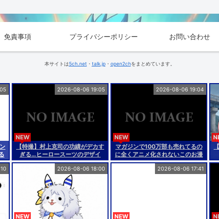
免責事項
プライバシーポリシー
お問い合わせ
本サイトは
5ch.net
・
talk.jp
・
open2ch
をまとめています。
:05
2026-08-06 19:05
2026-08-06 19:04
NEW
NEW
N
ン
【特撮】村上克司の功績がデカす
マガジンで100万部も売れてるの
る
ぎる…ヒーロースーツのデザイ
に全くアニメ化されないこのお漫
ン、どれもカッコいい
画
:10
2026-08-06 18:00
2026-08-06 17:41
NEW
NEW
N