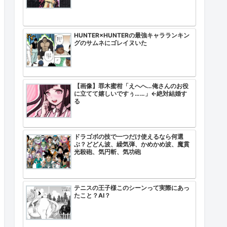
HUNTER×HUNTERの最強キャラランキン
グのサムネにゴレイヌいた
【画像】罪木蜜柑「えへへ…俺さんのお役
に立てて嬉しいですぅ……」←絶対結婚す
る
ドラゴボの技で一つだけ使えるなら何選
ぶ？どどん波、繰気弾、かめかめ波、魔貫
光殺砲、気円斬、気功砲
テニスの王子様このシーンって実際にあっ
たこと？AI？