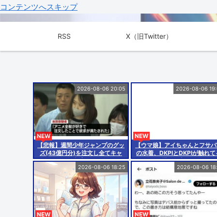
コンテンツへスキップ
RSS
X（旧Twitter）
2026-08-06 20:05
2026-08-06 19
NEW
NEW
【悲報】週間少年ジャンプのグッ
【ウマ娘】アイちゃんとフサパ
ズ(43億円分)を注文し全てキャ
の水着、DKPIとDKPIが触れて
ンセルした女逮捕ｗｗｗｗｗｗｗ
構図が良き…
2026-08-06 18:25
2026-08-06 18
ｗ
NEW
NEW