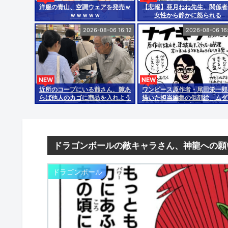
洋服の青山、空調ウェアを発売ｗ
【悲報】亜月ねね先生、関係者
ｗｗｗｗｗ
女性から静かに怒られる
wwwwwwwwwwwwwwww
2026-08-06 16:12
2026-08-06 16
wwwwww
NEW
NEW
近所のコープにいる爺さん、隙あ
ワンピース原作者・尾田栄一郎
らば他人のカゴに商品を入れよう
描いた担当編集の似顔絵「ムダ
とする
東大卒」
ドラゴンボールの敵キャラさん、神龍への願
ドラゴンボール