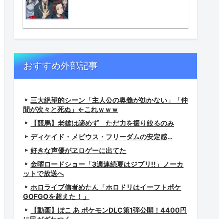
おすすめ外部記事
三大絶望的シーン「主人公の奥義が効かない」「仲
間が次々と死ぬ」←これｗｗｗ
【競馬】老雄は諦めず ただ力を振り絞るのみ
ディケイド・メビウス・フリーダムの安定感…
好きな声優がヱロゲーに出てた
金曜ロードショー「3週連続夏はジブリ!!」ノーカ
ットで放送へ
ホロライブ信者めたん「ホロドリはイーフトポケ
GOFGOを超えた！」
【動画】ぽこ あ ポケモンDLC第1弾公開！4400円