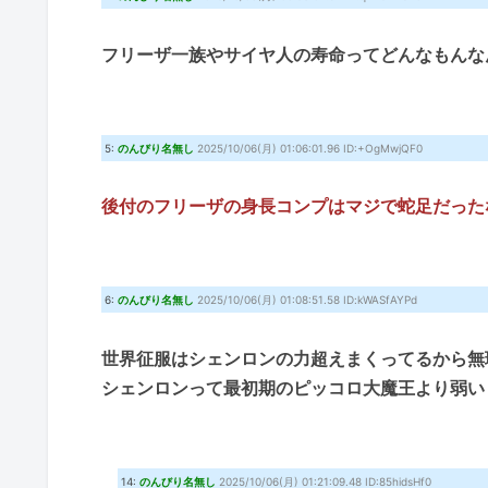
フリーザ一族やサイヤ人の寿命ってどんなもんな
5:
のんびり名無し
2025/10/06(月) 01:06:01.96 ID:+OgMwjQF0
後付のフリーザの身長コンプはマジで蛇足だった
6:
のんびり名無し
2025/10/06(月) 01:08:51.58 ID:kWASfAYPd
世界征服はシェンロンの力超えまくってるから無
シェンロンって最初期のピッコロ大魔王より弱い
14:
のんびり名無し
2025/10/06(月) 01:21:09.48 ID:85hidsHf0