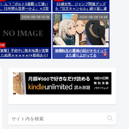
(ヽ´ん`)「ボルト3連覇って凄い
32歳女性、ジャンプ関連グッズ
。12年間も世界一かよ」 ←Z世
を『注文キャンセル』繰り返し逮
代が困惑www
捕。総額43億。「購入した気分
2026-08-06 15:18
2026-08-06 14:39
になる」いやどう見ても在庫枯ら
せての転売だろ
EW
【衝撃】手術中に熊本地震が直撃
無職転生の重婚の話がキモイって
した結果ｗｗｗｗｗ(※動画あり)
また盛り上がってる