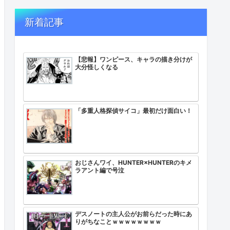
新着記事
【悲報】ワンピース、キャラの描き分けが
大分怪しくなる
「多重人格探偵サイコ」最初だけ面白い！
おじさんワイ、HUNTER×HUNTERのキメ
ラアント編で号泣
デスノートの主人公がお前らだった時にあ
りがちなことｗｗｗｗｗｗｗｗ