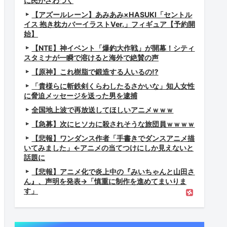
に民がざわつく
【アズールレーン】あみあみ×HASUKI「セントル
イス 抱き枕カバーイラストVer.」フィギュア【予約開
始】
【NTE】神イベント「爆釣大作戦」が開幕！シティ
スタミナが一瞬で溶けると海外で絶賛の声
【原神】これ樹脂で鍛造する人いるの⁉
「貴様らに斬鉄剣くらわしたるさかいな」知人女性
に脅迫メッセージを送った男を逮捕
全国地上波で再放送してほしいアニメｗｗｗ
【急募】次にヒソカに殺されそうな旅団員ｗｗｗｗ
【悲報】ワンダンス作者「手書きでダンスアニメ描
いてみました」←アニメの当てつけにしか見えないと
話題に
【悲報】アニメ化で炎上中の『みいちゃんと山田さ
ん』、声明を発表→「慎重に制作を進めてまいりま
す」