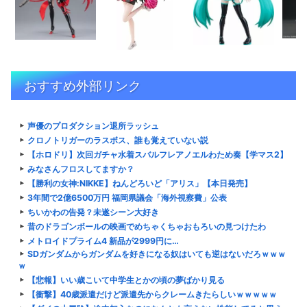
おすすめ外部リンク
声優のプロダクション退所ラッシュ
クロノトリガーのラスボス、誰も覚えていない説
【ホロドリ】次回ガチャ水着スバルフレアノエルわため奏【学マス2】
みなさんフロスしてますか？
【勝利の女神:NIKKE】ねんどろいど「アリス」【本日発売】
3年間で2億6500万円 福岡県議会「海外視察費」公表
ちいかわの告発？未遂シーン大好き
昔のドラゴンボールの映画でめちゃくちゃおもろいの見つけたわ
メトロイドプライム4 新品が2999円に…
SDガンダムからガンダムを好きになる奴はいても逆はないだろｗｗｗ
ｗ
【悲報】いい歳こいて中学生とかの頃の夢ばかり見る
【衝撃】40歳派遣だけど派遣先からクレームきたらしいｗｗｗｗｗ