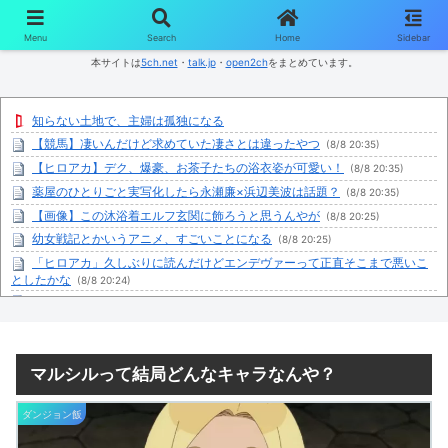
コンテンツへスキップ
Menu
Search
Home
Sidebar
本サイトは
5ch.net
・
talk.jp
・
open2ch
をまとめています。
知らない土地で、主婦は孤独になる
【競馬】凄いんだけど求めていた凄さとは違ったやつ
(8/8 20:35)
【ヒロアカ】デク、爆豪、お茶子たちの浴衣姿が可愛い！
(8/8 20:35)
薬屋のひとりごと実写化したら永瀬廉×浜辺美波は話題？
(8/8 20:35)
【画像】この沐浴着エルフ玄関に飾ろうと思うんやが
(8/8 20:25)
幼女戦記とかいうアニメ、すごいことになる
(8/8 20:25)
「ヒロアカ」久しぶりに読んだけどエンデヴァーって正直そこまで悪いこ
としたかな
(8/8 20:24)
XBOX Series S、29,980円だったはずが値上げを繰り返し約10万円弱
(8/8
20:10)
【画像】原爆資料館でPTSDになる子供が増加。記憶の継承が危ぶまれる事
態に
(8/8 20:05)
マルシルって結局どんなキャラなんや？
専門家「シンギュラリティは来ない」これマジ？
(8/8 20:04)
自分の中から「めんどくさい」を排除したい
(8/8 20:04)
ダンジョン飯
【急募】作中最強だと思ったのにアッサリ死んだキャラ←誰そうぞうし
た？
(8/8 20:02)