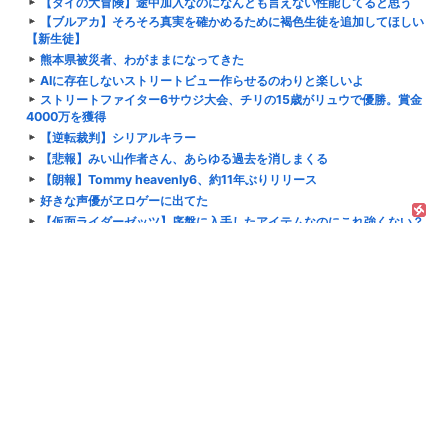
【ダイの大冒険】途中加入なのになんとも言えない性能してると思う
【ブルアカ】そろそろ真実を確かめるために褐色生徒を追加してほしい
【新生徒】
熊本県被災者、わがままになってきた
AIに存在しないストリートビュー作らせるのわりと楽しいよ
ストリートファイター6サウジ大会、チリの15歳がリュウで優勝。賞金
4000万を獲得
【逆転裁判】シリアルキラー
【悲報】みい山作者さん、あらゆる過去を消しまくる
【朗報】Tommy heavenly6、約11年ぶりリリース
好きな声優がヱロゲーに出てた
【仮面ライダーゼッツ】序盤に入手したアイテムなのにこれ強くない？
【ジョジョ】吉良吉影「君のスタンド凄くパワーが弱かったぞ」
【NTE】無限大や望月がリリースされたらヤバい？
TOUGH 第2章 episode.35 哀しみの過去
【HUNTER×HUNTER】あんまり話題にならないけどマオール可愛い
よね
【公式】ライザのアトリエのAIゲーム、出るｗｗｗｗｗ
【Fate/FGO】藤ねえって普通に美人だし可愛いよね
カービィの能力強さTOP10教えたるｗｗｗｗｗ
スーファミ「ソフト1万円です！」メガドライブ「ソフト6000円で
す！」←これでメガドラが負けた理由