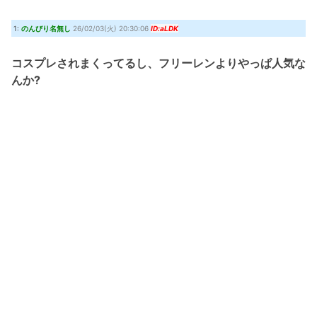
ストの顔を潰して使用したことで途端に炎上。次回開催が危ぶまれてしまう
(8/8 16:07)
1:
のんびり名無し
26/02/03(火) 20:30:06
ID:aLDK
ONE PIECE実写化キャスト予想！平野紫耀×今田美桜が話題
(7/30 22:21)
『クロノ・トリガー』これすごく良いゲームじゃない？
(7/30 22:11)
コスプレされまくってるし、フリーレンよりやっぱ人気な
【艦これ】時津風ちゃんの誘い方 他
(7/30 22:01)
んか?
Powered by livedoor 相互RSS