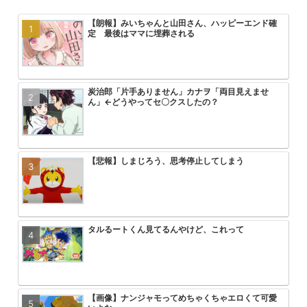
【朗報】みいちゃんと山田さん、ハッピーエンド確
【悲報】最近のプリキュアヒロイン
みいちゃんと山田さん、次号最終回
大人気エロ漫画「サバエとヤッたら
定 最後はママに埋葬される
回を迎える
炭治郎「片手ありません」カナヲ「両目見えませ
【悲報】アーニャ・フォージャーち
アニメ無職転生3期が始まるけどこ
【画像】トガちゃんの新作フィギュ
ん」←どうやってセ〇クスしたの？
まう
を追い抜くけど
クスｗｗｗｗｗｗｗｗｗｗｗｗｗｗ
【悲報】しまじろう、思考停止してしまう
HUNTER×HUNTERのこいつって
【画像】「彼岸島」の作者がヤニね
【悲報】ワンパンマン3期の作画お
ん？
ｗｗｗ
る2倍ヤバい
タルるートくん見てるんやけど、これって
ゴジータが中〇ししたら悟空とベジ
【朗報】ヤニねこ中国で大ヒットｗ
【悲報】ワンピース、適当につけた
れるってこと？
ｗｗｗｗｗｗ
る
【画像】ナンジャモってめちゃくちゃエロくて可愛
【悲報】ワンピース最新話、ルフィ
ONE PIECE 懸賞金５億超えが３
速報 フリーレンの丸パクリ作品炎