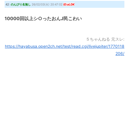
42:
のんびり名無し
26/02/03(火) 20:47:02
ID:aLDK
10000回以上シ○ったおんJ民こわい
５ちゃんねる 元スレ:
https://hayabusa.open2ch.net/test/read.cgi/livejupiter/1770118
206/