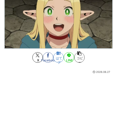
【画像】有志によって最強の「美少女ゲームランキング」が発表！!！ あ
の名作も
(8/8 19:59)
Gカップ声優、いくらなんでもデカすぎるｗ
(8/8 19:50)
【競馬】凄いんだけど求めていた凄さとは違ったやつ
(8/8 19:35)
AI信者「声優の声を生成するのは合法!どうやっても止められない！ｷｬｷｬ」
法務省「普通に権利侵害っす」
(8/8 19:23)
騒がれてるけど糞だと思うアニメ
(8/8 18:37)
相撲の横綱ってそもそも「力士の最高峰という座に相応しいかどうか」で
決めるべきであって横綱に相応しい者がいないなら別に不在でもいいはずだよ
な
(8/8 17:57)
相撲の横綱ってそもそも「力士の最高峰という座に相応しいかどうか」で
はて
コピ
X
Facebook
LINE
決めるべきであって横綱に相応しい者がいないなら別に不在でもいいはずだよ
ブ
ー
な
(8/8 17:35)
上条当麻…死んだはずでは…
(8/8 17:31)
2026.06.27
ドランゴボールのチチが教育ママになった理由ｗｗｗｗｗ
(8/8 17:12)
【驚愕】幽☆遊☆白書（全19巻）←これｗｗｗｗｗｗｗｗｗｗｗｗｗｗｗ
ｗｗ
(8/8 16:37)
【募】カナン様はあくまでチョロいでエッチしたいキャラ【画像】
(8/8
16:31)
【悲報】 幻影旅団の団長さん、激太りすると全てが台無しになる
(8/8
16:12)
【悲報】関裕美にちなんだ関広見まつり、AIイラストの使用に、公式イラ