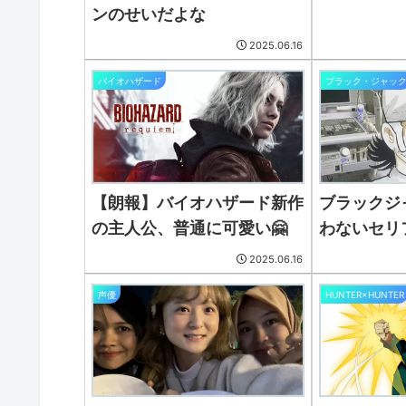
ンのせいだよな
2025.06.16
バイオハザード
ブラック・ジャッ
【朗報】バイオハザード新作
ブラックジ
の主人公、普通に可愛い🤗
わないセリ
2025.06.16
声優
HUNTER×HUNTER