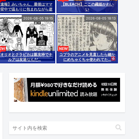
【速報】みいちゃん、最後はママ
【BLEACH】ここの織姫かわい
の背中で温もりに包まれながら逝
い
く…
2026-08-05 19:15
2026-08-05 18:13
EW
NEW
レオリオとクラピカは親友枠でキ
コブラのアニメを見直したら確か
ルアは友達なんだ…
にめちゃくちゃ使われてた…