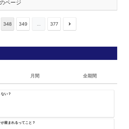
のページ
次
348
349
…
377
へ
月間
全期間
くない？
HUNTER×HUNTERのこいつっていつ仲間になったん？
みいちゃんと山田さん、次号最終回
大人気エロ漫画「サバエとヤッたら終わる」、最終回を迎える
子が産まれるってこと？
スラダンの海南が全国2位いけたのが納得いかないんやが
アニメ無職転生3期が始まるけどこれどうみても漫画を追い抜くけど
【画像】トガちゃんの新作フィギュア、完全にセ〇クスｗｗｗｗｗｗｗｗｗｗｗｗｗ