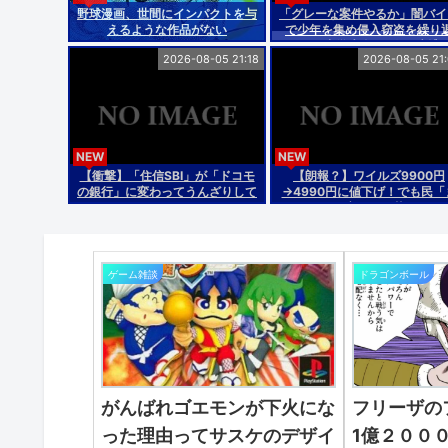
野球漫画、世間にインパクトを与
「グレーな案件やるか」闇バイ
えるような作品がない
で少年を集め侵入窃盗を繰り
す 中学生含む7人を逮捕
2026-08-05 21:18
2026-08-05 21
NEW
NEW
【衝撃】「住信SBI」が「ドコモ
【朗報？】ワイルズ9900円
の銀行」に変わってうんざりして
→4990円に値下げ！でも民「
るやつｗｗｗｗｗ
だ高い」で草
ゲーム雑談
ドラゴンボール
がんばれゴエモンが下火にな
フリーザの
った理由ってサスケのデザイ
1億２００