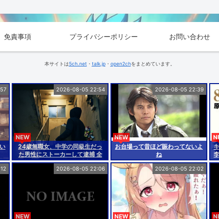
免責事項
プライバシーポリシー
お問い合わせ
本サイトは
5ch.net
・
talk.jp
・
open2ch
をまとめています。
:57
2026-08-05 22:54
2026-08-05 22:39
NEW
NEW
N
い
24歳無職女、中学の同級生だっ
お台場って昔ほど賑わってないよ
た男性にストーカーして逮捕 全
ね
く親しくないのに20回以上物品
:12
2026-08-05 22:06
2026-08-05 22:02
贈る
NEW
NEW
N