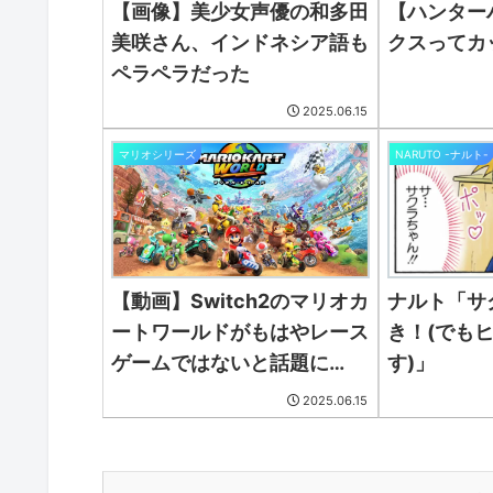
【ハンター
【画像】美少女声優の和多田
クスってカ
美咲さん、インドネシア語も
ペラペラだった
2025.06.15
マリオシリーズ
NARUTO -ナルト-
【動画】Switch2のマリオカ
ナルト「サ
ートワールドがもはやレース
き！(でも
ゲームではないと話題に
す)」
wwwwwwwwwwwwwww
2025.06.15
wwwwwwwwwwwwww