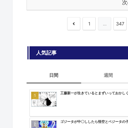
次
前
1
…
347
へ
人気記事
日間
週間
工藤新一が生きているとまずいっておかし
ゴジータが中〇ししたら悟空とベジータの