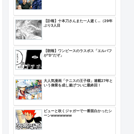
【訃報】十本刀さんまた一人逝く…（29年
ぶり3人目
【朗報】ワンピースのラスボス「エルバフ
が"D"だぞ」
大人気漫画「テニスの王子様」連載27年と
いう偉業を成し遂げついに最終回！
ピューと吹くジャガーで一番面白かったシ
ーンwwwwwww