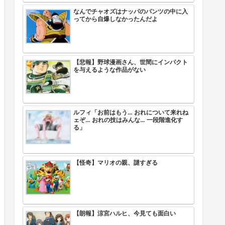
なんでチャオズはナッパのパンツの中に入
ってから自爆しなかったんだよ
【悲報】野球漫画さん、世間にインパクト
を与えるような作品がない
ルフィ「お前はもう… おれについて来れね
ェぞ… おれの技はみんな… 一段階進化す
る」
【怪奇】マリオの親、謎すぎる
【朗報】涼宮ハルヒ、今見ても面白い
ｗｗ