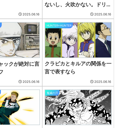
ないし、火吹かない。ドリル
キックも変」と炎上
2025.06.16
2025.06.16
ク
HUNTER×HUNTER
クラピカとキルアの関係を一
ャックが絶対に言
言で表すなら
フ
2025.06.16
2025.06.16
鬼滅の刃