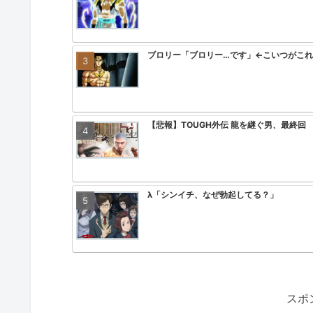
ブロリー「ブロリー…です」←こいつがこ
【悲報】TOUGH外伝 龍を継ぐ男、最終回
λ「シンイチ、なぜ勃起してる？」
【訃報】十本刀さんまた一人逝く…（29年
スポ