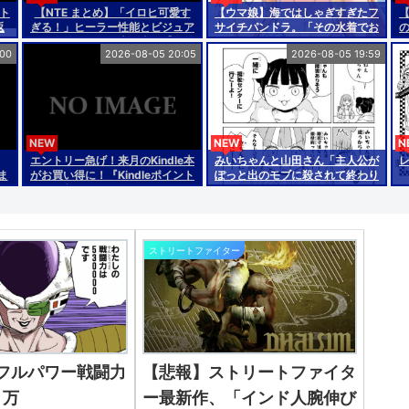
ト
【NTE まとめ】「イロヒ可愛す
【ウマ娘】海ではしゃぎすぎたフ
返
ぎる！」ヒーラー性能とビジュア
サイチパンドラ。「その水着でお
ルに海外ファンが大歓喜！【海外
んぶはマズイ…」
:00
2026-08-05 20:05
2026-08-05 19:59
の反応】
NEW
NEW
N
エントリー急げ！来月のKindle本
みいちゃんと山田さん「主人公が
ま
がお買い得に！『Kindleポイント
ぽっと出のモブに殺されて終わり
クラブ Beta』がスタート！5万
ます」←これ
円以上購入で常時5％還元
ストリートファイター
フルパワー戦闘力
【悲報】ストリートファイタ
０万
ー最新作、「インド人腕伸び