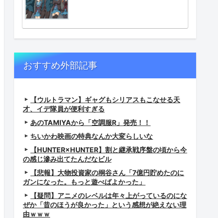
おすすめ外部記事
【ウルトラマン】ギャグもシリアスもこなせる天
才、イデ隊員が便利すぎる
あのTAMIYAから「空調服R」発売！！
ちいかわ映画の特典なんか大変らしいな
せよう！！」←これ
したらしいけど
【HUNTER×HUNTER】割と継承戦序盤の頃から今
の感じ滲み出てたんだなビル
【悲報】大物投資家の桐谷さん「7億円貯めたのに
ガンになった。もっと遊べばよかった」
w
【疑問】アニメのレベルは年々上がっているのにな
ぜか「昔のほうが良かった」という感想が絶えない理
由ｗｗｗ