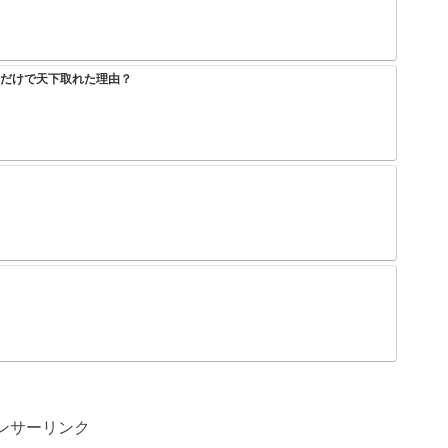
れだけで天下取れた理由？
みいちゃんと山田さん、次号最終回
【画像】「彼岸島」の作者がヤニねこ描いた結果ｗｗｗｗ
【悲報】ワンパンマン3期の作画お前らくんが想像する2倍ヤバい
ゴジータが中〇ししたら悟空とベジータの子が産まれるってこと？
【朗報】ヤニねこ中国で大ヒットｗｗｗｗｗｗｗｗｗｗｗｗｗｗ
速報 フリーレンの丸パクリ作品炎上中
【画像】ひぐらし「女子小学生を和式便器の中に突っ込んで、糞尿まみれで窒息死さ
無職転生第3期が第一話からいきなり女の子をボコボコにして失禁させるシーンを流
【悲報】ワンピース、適当につけた設定ミスがバレる
ぶり3人目
【悲報】ワンピース麦わら海賊団の骨、認知症を発症
フリーレンの世界線の民間魔法で現実にもあればいいなと思うもの
エヴァ旧劇のアスカが弐号機の中で仰け反って悶えるシーン、えっちすぎるwwww
ンサーリンク