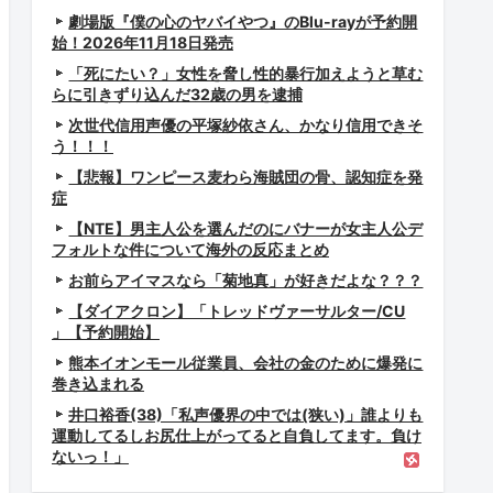
劇場版『僕の心のヤバイやつ』のBlu-rayが予約開
ｗ
始！2026年11月18日発売
「死にたい？」女性を脅し性的暴行加えようと草む
らに引きずり込んだ32歳の男を逮捕
次世代信用声優の平塚紗依さん、かなり信用できそ
う！！！
てしまうwwwww
【悲報】ワンピース麦わら海賊団の骨、認知症を発
症
【NTE】男主人公を選んだのにバナーが女主人公デ
フォルトな件について海外の反応まとめ
お前らアイマスなら「菊地真」が好きだよな？？？
【ダイアクロン】「トレッドヴァーサルター/CU
」【予約開始】
熊本イオンモール従業員、会社の金のために爆発に
まう
巻き込まれる
井口裕香(38)「私声優界の中では(狭い)」誰よりも
運動してるしお尻仕上がってると自負してます。負け
ないっ！」