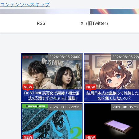
コンテンツへスキップ
RSS
X（旧Twitter）
2026-08-05 23:00
2026-08-05 22
NEW
NEW
Dr.STONE実写化で期待！福士蒼
結局日本人は皇族って維持した
汰×広瀬すずのキャスト適性
の？無くしたいの？
2026-08-05 22:35
2026-08-05 22
NEW
NEW