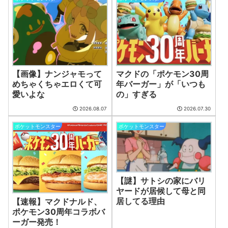
【悲報】息子がみいちゃんのママ、限界を迎える「もう無理。普通の家庭
を築きたい。普通の子育てをしたい。」
(8/7 08:47)
漫画読んでて「生々しいな…」と思った描写ｗｗｗｗ
(8/7 08:45)
福田雄一「新ケロロに福田組が出ます！」→爆死 ちいかわの監督「原作
に忠実に」→爆売れ
(8/7 08:43)
世慣れた行動って？
(8/7 08:39)
【緊急事態】困っている事の解決法を教えてもらえるトピ
(8/7 08:39)
【画像】ナンジャモって
マクドの「ポケモン30周
めちゃくちゃエロくて可
年バーガー」が「いつも
熊本の居酒屋、地震の後からお湯が湧き出るようになるｗｗｗｗ
(8/7
08:35)
愛いよな
の」すぎる
路面電車と衝突…車置き逃走 当て逃げか 事故の一部始終【動画あり】
(8/7
2026.08.07
2026.07.30
08:32)
【ウマ娘スターブロッサム】ずっと暗いところにいるな阿武隈トレーナー
ポケットモンスター
ポケットモンスター
(8/7 08:30)
ワンピース原作者の尾田栄一郎さん「1番になってしまったので困っている
ところ」
(8/7 08:30)
太鼓の達人、ゲーム内の一部フォント変更へ 値上げの影響か
(8/7 08:17)
【悲報】アソビストアさん、18000円の横領未遂で詐欺サイト扱いされて
【謎】サトシの家にバリ
しまう…アソビストア「すまねえ算数できないから返金額を間違えたわ」
(8/7
ヤードが居候して母と同
08:00)
居してる理由
【速報】マクドナルド、
【ジャンケットバンク】俺も同じ気持ち！
(8/7 07:25)
ポケモン30周年コラボバ
【ハンターハンター】虚空から発生した気振り烏
(8/7 07:25)
ーガー発売！
【動画】熊本地震が起きたその瞬間、八代市の「熊本総合病院」の手術室