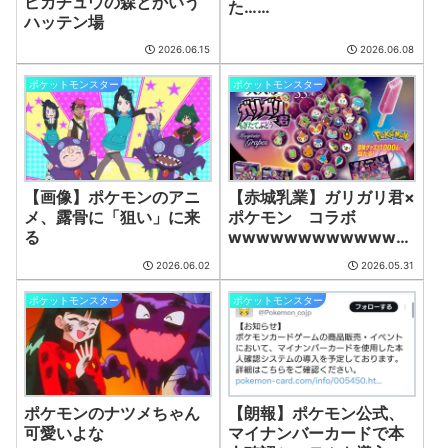
ピカチュウの森とかいう
た……
ハッテン場
2026.06.15
2026.06.08
ポケットモンスター
ポケットモンスター
【画像】ポケモンのアニ
【赤城乳業】ガリガリ君×
メ、露骨に「狙い」に来
ポケモン コラボ
る
wwwwwwwwwwwww
wwwww
2026.06.02
2026.05.31
ポケットモンスター
ポケットモンスター
ポケモンのナツメちゃん
【朗報】ポケモン公式、
可愛いよな
マイナンバーカードで本