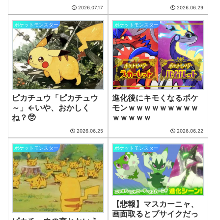
の様子…
(8/7 07:12)
2026.07.17
2026.06.29
【機動戦士ガンダム】アムロ「俺は前から、シャアのパートナーには包容
力のある女性が良いと思ってました」
ポケットモンスター
ポケットモンスター
(8/7 06:37)
ONE PIECE実写化キャスト予想！平野紫耀×今田美桜が話題
(7/30 22:21)
『クロノ・トリガー』これすごく良いゲームじゃない？
(7/30 22:11)
【艦これ】時津風ちゃんの誘い方 他
(7/30 22:01)
Powered by livedoor 相互RSS
ピカチュウ「ピカチュウ
進化後にキモくなるポケ
～」←いや、おかしく
モンｗｗｗｗｗｗｗｗｗ
ね？🥺
ｗｗｗｗｗ
2026.06.25
2026.06.22
ポケットモンスター
ポケットモンスター
【悲報】マスカーニャ、
画面取るとブサイクだっ