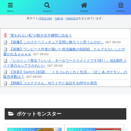
コンテンツへスキップ
Menu
Search
Home
Sidebar
本サイトは
5ch.net
・
talk.jp
・
open2ch
をまとめています。
“変われない私”が動き出す瞬間に出会う
【画像】このスケベフィギュア玄関に飾ろうと思うんやが…
(8/7 09:05)
【画像】ワンピース作者が描いた担当編集の似顔絵、とんでもないことが
書かれるｗｗｗｗ
(8/7 09:05)
『ヒロイン？聖女？いいえ、オールワークスメイドです(誇)！』6話感想 メ
イド姿のルシアナかわいい
(8/7 09:04)
【決算】Switch 2好調、「トモコレわくわく生活」「ぽこ あ ポケモン」の
販売本数は？
(8/7 09:00)
【朗報】コエテクさん、AIライザと会話するRPGを発売
wwwwwwwwwwww
(8/7 08:53)
【画像】山ガールさん、山でラーメンを食べたらおじさんに怒られるｗｗ
ｗ
(8/7 08:50)
Netflix版ハイキュー!!実写化なら吉沢亮×橋本環奈？
(8/7 08:50)
ワンピース原作者の尾田栄一郎さん「1番になってしまったので困っている
ポケットモンスター
ところ」
(8/7 08:50)
『あたしンち』晩御飯のおかずがチクワだけみたいな回があった気がする
(8/7 08:50)
ポケットモンスター
ポケットモンスター