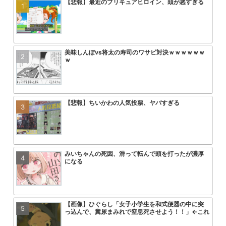
【悲報】最近のプリキュアヒロイン、頭が悪すぎる
HUNTER×HUNTERのこいつって
みいちゃんと山田さん、次号最終回
大人気エロ漫画「サバエとヤッたら
ん？
回を迎える
美味しんぼvs将太の寿司のワサビ対決ｗｗｗｗｗｗ
【画像】ひぐらし「女子小学生を和
アニメ無職転生3期が始まるけどこ
【画像】トガちゃんの新作フィギュ
ｗ
っ込んで、糞尿まみれで窒息死させ
を追い抜くけど
クスｗｗｗｗｗｗｗｗｗｗｗｗｗｗ
【悲報】ちいかわの人気投票、ヤバすぎる
美味しんぼvs将太の寿司のワサビ
【画像】「彼岸島」の作者がヤニね
【悲報】ワンパンマン3期の作画お
ｗ
ｗｗｗ
る2倍ヤバい
みいちゃんの死因、滑って転んで頭を打ったが濃厚
【悲報】最近のプリキュアヒロイン
【朗報】ヤニねこ中国で大ヒットｗ
【悲報】ワンピース、適当につけた
になる
ｗｗｗｗｗｗ
る
【画像】ひぐらし「女子小学生を和式便器の中に突
スラダンの海南が全国2位いけたの
フリーレンの世界線の民間魔法で現
速報 フリーレンの丸パクリ作品炎
っ込んで、糞尿まみれで窒息死させよう！！」←これ
やが
いなと思うもの