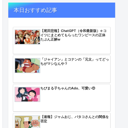
本日おすすめ記事
【尾田悲報】ChatGPT（令和最新版）←コ
イツにまとめてもらったワンピースの正体
たぶん正解w
「ジャイアン」とコナンの「元太」ってどっ
ちがマシなんや？
ン」TBS「…」
ちびまる子ちゃんのAdo、可愛い😍
w
【速報】ジャムおじ、バタコさんとの関係を
否定