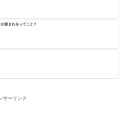
子が産まれるってこと？
ゴジータが中〇ししたら悟空とベジータの子が産まれるってこと？
【朗報】ヤニねこ中国で大ヒットｗｗｗｗｗｗｗｗｗｗｗｗｗｗ
速報 フリーレンの丸パクリ作品炎上中
【画像】ひぐらし「女子小学生を和式便器の中に突っ込んで、糞尿まみれで窒息死さ
無職転生第3期が第一話からいきなり女の子をボコボコにして失禁させるシーンを流
【悲報】ワンピース、適当につけた設定ミスがバレる
がおかしいｗｗｗｗｗｗｗｗ
【悲報】ワンピース麦わら海賊団の骨、認知症を発症
フリーレンの世界線の民間魔法で現実にもあればいいなと思うもの
エヴァ旧劇のアスカが弐号機の中で仰け反って悶えるシーン、えっちすぎるwwww
ンサーリンク
れだけで天下取れた理由？
【悲報】アーニャ・フォージャーちゃん、溶けてしまう
ONE PIECE 懸賞金５億超えが３６人いるという衝撃よ
【速報】ブラック・マジシャン・ガール、ついに規制されるｗｗｗｗｗｗｗｗｗｗｗ