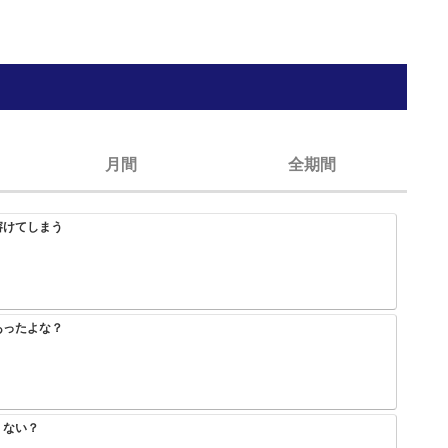
月間
全期間
溶けてしまう
HUNTER×HUNTERのこいつっていつ仲間になったん？
みいちゃんと山田さん、次号最終回
大人気エロ漫画「サバエとヤッたら終わる」、最終回を迎える
あったよな？
スラダンの海南が全国2位いけたのが納得いかないんやが
アニメ無職転生3期が始まるけどこれどうみても漫画を追い抜くけど
【画像】トガちゃんの新作フィギュア、完全にセ〇クスｗｗｗｗｗｗｗｗｗｗｗｗｗ
くない？
みいちゃんと山田さん、次号最終回
【画像】「彼岸島」の作者がヤニねこ描いた結果ｗｗｗｗ
【悲報】ワンパンマン3期の作画お前らくんが想像する2倍ヤバい