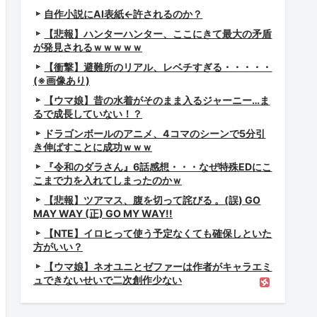
自作小説にAI表紙←許されるのか？
【悲報】ハンターハンター、ここにきて最大の矛盾
が発見されるｗｗｗｗｗ
【衝撃】避難所のリアル、レベチすぎる・・・・・
(※画像あり)
【ウマ娘】昔の水着がそのまま入るジャーニー…ま
るで成長していない！？
ドラゴンボールのアニメ、4コマのシーンで5分引
ｗｗｗｗ
き伸ばすことに成功ｗｗｗ
『令和のダラさん』6話感想・・・なぜ特殊EDにこ
こまで力を入れてしまったのかｗ
【悲報】ツアマス、腹を切って詫びる 。(誤) GO
MAY WAY (正) GO MY WAY!!
【NTE】イロヒって使う予定なくても確保しといた
方がいい？
【ウマ娘】ネオユニとゼファーは作者がキャラエミ
のか分からない
ュできないせいで二次創作少ない