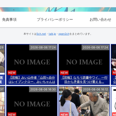
免責事項
プライバシーポリシー
お問い合わせ
本サイトは
5ch.net
・
talk.jp
・
open2ch
をまとめています。
:29
2026-08-06 17:24
2026-08-06 17:24
NEW
NEW
N
 第
【悲報】みい山作者「山田≒自分
【悲報】なろう読書中ワイ、一行
策
はレイブンクロー、みいちゃんは
目から矛盾を見つけ萎える…
ハッフルパフ(特殊学級)」
:37
2026-08-06 16:30
2026-08-06 16:12
NEW
NEW
N