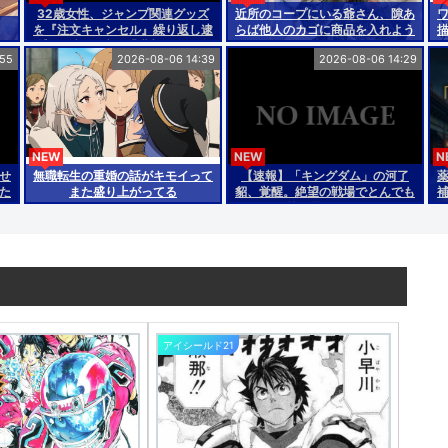
32歳女性、ジャンプ関連グッズ
近所のコープにいる爺さん、隙あ
を『注文キャンセル』繰り返し逮
らば他人のカゴに商品を入れよう
捕。総額43億。「購入した気分
とする
:55
2026-08-06 14:39
2026-08-06 14:29
になる」いやどう見ても在庫枯ら
せての転売だろ
NEW
NEW
N
せ
無職転生の重婚の話がキモイって
【速報】「キングダム」の河了
た
また盛り上がってる
貂、覚醒。絶望の戦場でとんでも
寿
ない策を思いつくwww
っ
アイシールド21