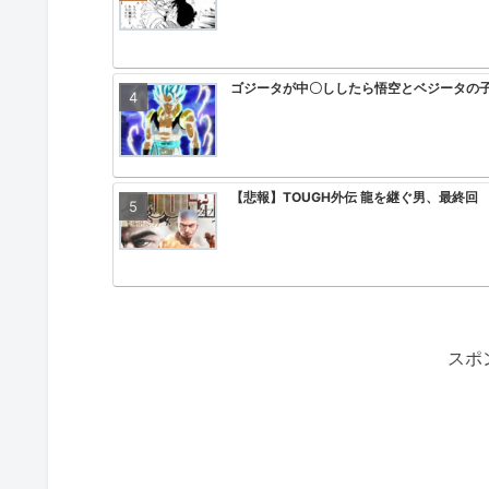
ゴジータが中〇ししたら悟空とベジータの
【悲報】TOUGH外伝 龍を継ぐ男、最終回
【画像】ぼっちざろっくのフィギュア何か
スポ
ブロリー「ブロリー…です」←こいつがこ