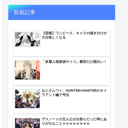
新着記事
【悲報】ワンピース、キャラの描き分けが
大分怪しくなる
「多重人格探偵サイコ」最初だけ面白い！
おじさんワイ、HUNTER×HUNTERのキメ
ラアント編で号泣
デスノートの主人公がお前らだった時にあ
りがちなことｗｗｗｗｗｗｗｗ