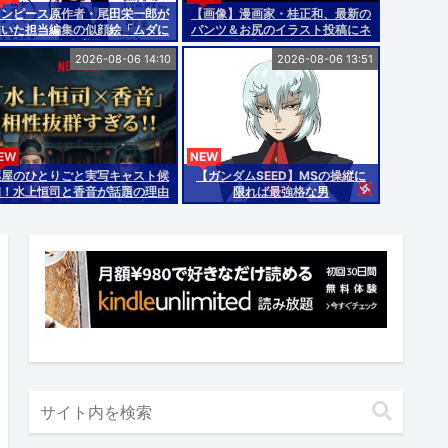
ワンピース原作者・尾田栄一郎が
【画像】漫画家・桂正和、最新の
描いた担当編集の似顔絵「ムダに
パンツ＆お尻のイラスト投稿にネ
東大卒」
ット衝撃「この質感の出し方」
2026-08-06 14:10
2026-08-06 13:51
「実写かと思いました」
EW
NEW
薬屋のひとりごと実写キャスト候
【ガンダムSEED】MSの操縦に
補！水上恒司と香音が話題の理由
限れば最強格な男