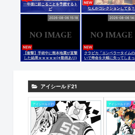
NEW
一年後に起こることを予想するト
なんかコレクションしてる？
ピ
2026-08-06 15:18
2026-08-06 14
NEW
NEW
【衝撃】手術中に熊本地震が直撃
クラピカ「エンペラータイムの
した結果ｗｗｗｗｗ(※動画あり)
いで寿命を大幅に失ってしまっ
けどそれでちょうど他の人間の
命と同じくらいの長さになった
て」
アイシールド21
アイシールド21
アイシールド21