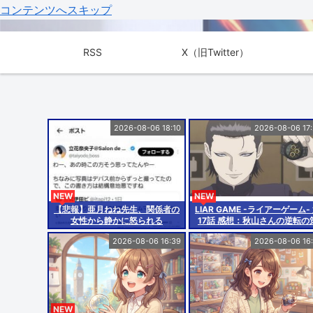
コンテンツへスキップ
RSS
X（旧Twitter）
2026-08-06 18:10
2026-08-06 17
NEW
NEW
【悲報】亜月ねね先生、関係者の
LIAR GAME -ライアーゲーム-
女性から静かに怒られる
17話 感想：秋山さんの逆転の
wwwwwwwwwwwwwwwwww
がバレちゃった！
2026-08-06 16:39
2026-08-06 16
wwwwww
NEW