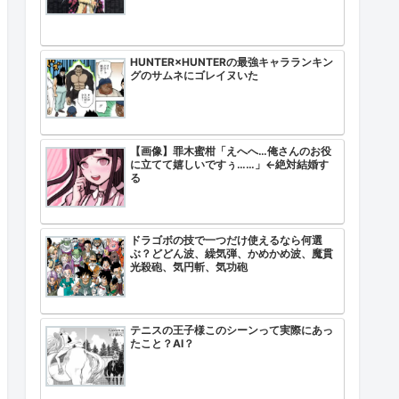
HUNTER×HUNTERの最強キャラランキン
グのサムネにゴレイヌいた
【画像】罪木蜜柑「えへへ…俺さんのお役
に立てて嬉しいですぅ……」←絶対結婚す
る
ドラゴボの技で一つだけ使えるなら何選
ぶ？どどん波、繰気弾、かめかめ波、魔貫
光殺砲、気円斬、気功砲
ｗｗ
テニスの王子様このシーンって実際にあっ
たこと？AI？