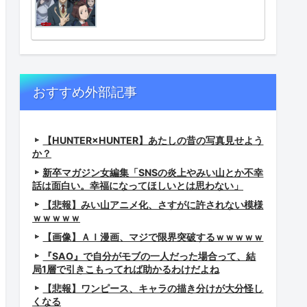
てしまうwwwww
おすすめ外部記事
【HUNTER×HUNTER】あたしの昔の写真見せよう
か？
新卒マガジン女編集「SNSの炎上やみい山とか不幸
話は面白い。幸福になってほしいとは思わない」
【悲報】みい山アニメ化、さすがに許されない模様
ｗｗｗｗｗ
まう
【画像】ＡＩ漫画、マジで限界突破するｗｗｗｗｗ
『SAO』で自分がモブの一人だった場合って、結
局1層で引きこもってれば助かるわけだよね
【悲報】ワンピース、キャラの描き分けが大分怪し
なってた
くなる