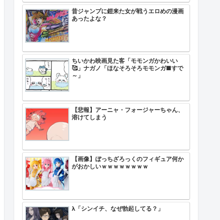
昔ジャンプに鎧来た女が戦うエロめの漫画
あったよな？
ちいかわ映画見た客「モモンガかわいい
🥰」ナガノ「ほなそろそろモモンガ■すで
～」
せよう！！」←これ
したらしいけど
【悲報】アーニャ・フォージャーちゃん、
溶けてしまう
w
【画像】ぼっちざろっくのフィギュア何か
がおかしいｗｗｗｗｗｗｗｗ
ｗ
λ「シンイチ、なぜ勃起してる？」